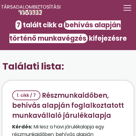
7
talált cikk a
behívás alapján
történő munkavégzés
kifejezésre
Találati lista:
Részmunkaidőben,
1. cikk / 7
behívás alapján foglalkoztatott
munkavállaló járulékalapja
Kérdés:
Mi lesz a havi járulékalapja egy
részmunkaidőben, behívás alapján