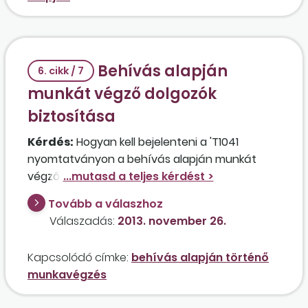
számára az egészségügyi szolgáltatásra való
jogosultsága miatt, illetve azért is, mert
rövidesen jogosulttá válhat a nők
kedvezményes nyugdíjára.
Behívás alapján
6. cikk / 7
munkát végző dolgozók
biztosítása
Kérdés:
Hogyan kell bejelenteni a 'T1041
nyomtatványon a behívás alapján munkát
végző dolgozókat? Folyamatosan fennáll a
biztosításuk, vagy csak akkor biztosítottak,
Tovább a válaszhoz
amikor ténylegesen munkát végeznek?
Válaszadás:
2013. november 26.
Kapcsolódó címke:
behívás alapján történő
munkavégzés