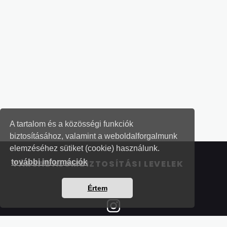
A tartalom és a közösségi funkciók
biztosításához, valamint a weboldalforgalmunk
elemzéséhez sütiket (cookie) használunk.
további információk
TÁRSADALOMBIZTOSÍTÁSI LEVELEK
Értem