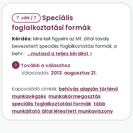
Speciális
7. cikk / 7
foglalkoztatási formák
Kérdés:
Mire kell figyelni az Mt. által tavaly
bevezetett speciális foglalkoztatási formák, a
behívás alapján történő munkavégzés, a
munkakörmegosztás és a több munkáltató
Tovább a válaszhoz
által létesített munkaviszony alkalmazása
Válaszadás:
2013. augusztus 21.
során?
Kapcsolódó címkék:
behívás alapján történő
munkavégzés
munkakörmegosztás
speciális foglalkoztatási formák
több
munkáltató által létesített munkaviszony