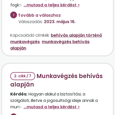
foglalkoztatott munkavállalónak abban az
esetben, ha egy hónapban összesen csak 12
Tovább a válaszhoz
órát dolgozik, és ez alapján 36.000 forintos
Válaszadás:
2023. május 16.
munkabérben részesül?
Kapcsolódó címkék:
behívás alapján történő
munkavégzés
munkavégzés behívás
alapján
Munkavégzés behívás
2. cikk / 7
alapján
Kérdés:
Hogyan alakul a biztosítási, a
szolgálati, illetve a jogosultsági ideje annak a
munkavállalónak, aki behívás alapján történő
munkavégzés keretében havi 32 órás