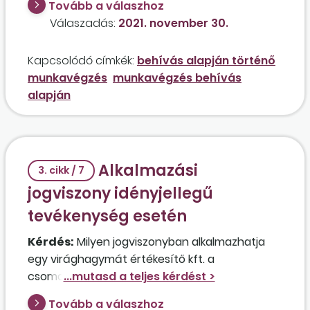
Tovább a válaszhoz
munkaidőben dolgozik, amit 8 munkanapon,
Válaszadás:
2021. november 30.
napi 4 órás munkaidőben teljesít?
Kapcsolódó címkék:
behívás alapján történő
munkavégzés
munkavégzés behívás
alapján
Alkalmazási
3. cikk / 7
jogviszony idényjellegű
tevékenység esetén
Kérdés:
Milyen jogviszonyban alkalmazhatja
egy virághagymát értékesítő kft. a
csomagolást végző munkavállalókat abban az
esetben, ha a hagymák nagy része Hollandiából
Tovább a válaszhoz