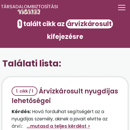
1
talált cikk az
árvízkárosult
kifejezésre
Találati lista:
Árvízkárosult nyugdíjas
1. cikk / 1
lehetőségei
Kérdés:
Hová fordulhat segítségért az a
nyugdíjas személy, akinek a javait elvitte az
árvíz, és mindenét elvesztette?