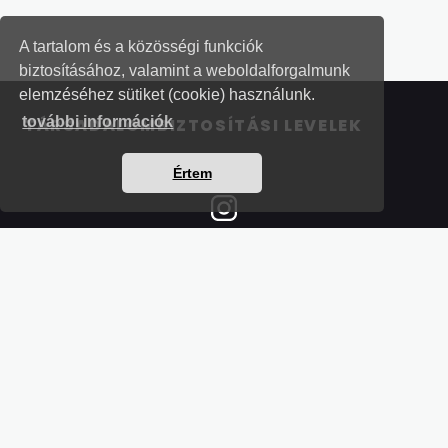
A tartalom és a közösségi funkciók
biztosításához, valamint a weboldalforgalmunk
elemzéséhez sütiket (cookie) használunk.
további információk
TÁRSADALOMBIZTOSÍTÁSI LEVELEK
Értem
Részletek a bankkártyás fizetésről
Kérdések és válaszok a bankkártyás fizetésről