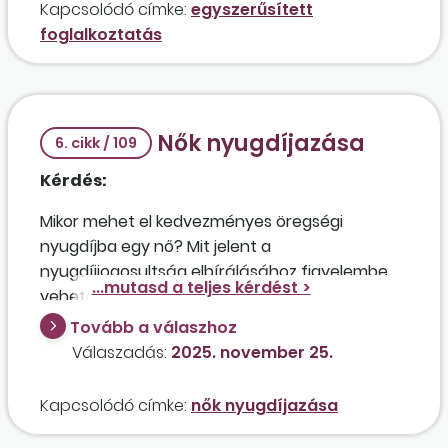
Kapcsolódó címke:
egyszerűsített
foglalkoztatás
Nők nyugdíjazása
6. cikk / 109
Kérdés:
Mikor mehet el kedvezményes öregségi
nyugdíjba egy nő? Mit jelent a
nyugdíjjogosultság elbírálásához figyelembe
vehető szolgálati idő? Mit tartalmaz a nők
kedvezményes öregségi nyugdíjára jogosító
Tovább a válaszhoz
idő, illetve mit jelent a keresőtevékenységgel
Válaszadás:
2025. november 25.
járó biztosítási vagy azzal egy tekintet alá eső
szerzett szolgálati idő? Melyiknek kell megfelelni,
Kapcsolódó címke:
nők nyugdíjazása
hogy egy nő nyugdíjba mehessen?