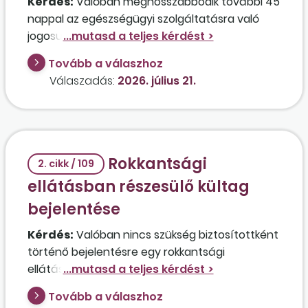
Kérdés:
Valóban meghosszabbodik további 45
nappal az egészségügyi szolgáltatásra való
jogosultság abban az esetben, ha egy
munkavállaló, akinek 2026. június 30-án
Tovább a válaszhoz
megszűnt a munkaviszonya, a jogviszony
Válaszadás:
2026. július 21.
megszűnését követő 45 nap alatt, amikor még
a jogszabály alapján jogosult az egészségügyi
ellátásra, dolgozik legalább egy napot, pl.
alkalmi munkavállalóként?
Rokkantsági
2. cikk / 109
ellátásban részesülő kültag
bejelentése
Kérdés:
Valóban nincs szükség biztosítottként
történő bejelentésre egy rokkantsági
ellátásban részesülő, 80 százalékos
egészségügyi károsodott személy esetében
Tovább a válaszhoz
annak érdekében, hogy rendszeres, díjmentes