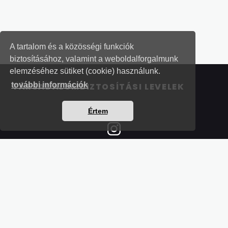
A tartalom és a közösségi funkciók
biztosításához, valamint a weboldalforgalmunk
elemzéséhez sütiket (cookie) használunk.
további információk
TÁRSADALOMBIZTOSÍTÁSI LEVELEK
Értem
Részletek a bankkártyás fizetésről
Kérdések és válaszok a bankkártyás fizetésről