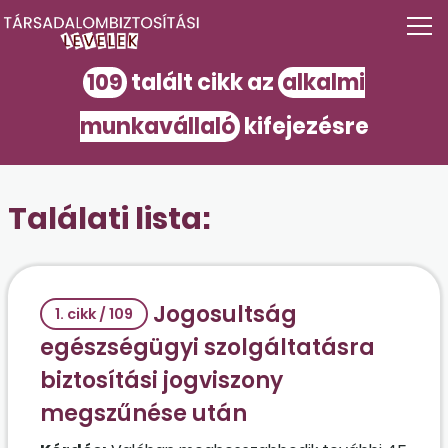
109
talált cikk az
alkalmi
munkavállaló
kifejezésre
Találati lista:
Jogosultság
1. cikk / 109
egészségügyi szolgáltatásra
biztosítási jogviszony
megszűnése után