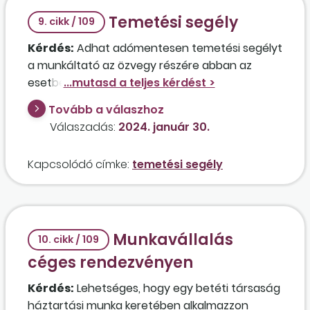
Temetési segély
9. cikk / 109
Kérdés:
Adhat adómentesen temetési segélyt
a munkáltató az özvegy részére abban az
esetben, ha az elhunyt házastársat
rendszeresen foglalkoztatta alkalmi
Tovább a válaszhoz
munkavállalóként?
Válaszadás:
2024. január 30.
Kapcsolódó címke:
temetési segély
Munkavállalás
10. cikk / 109
céges rendezvényen
Kérdés:
Lehetséges, hogy egy betéti társaság
háztartási munka keretében alkalmazzon