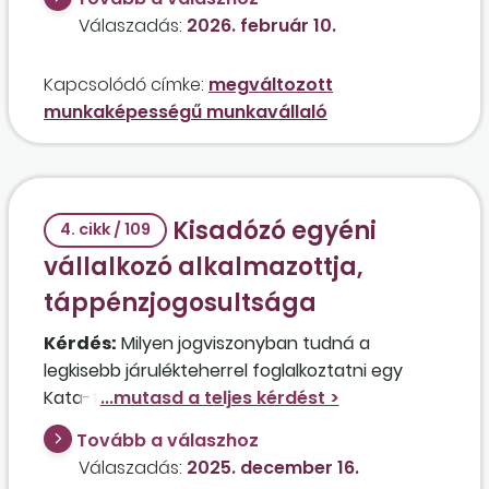
bevallás tekintetében? A tartós megbízásban,
Válaszadás:
2026. február 10.
illetve alkalmi munkavállalóként foglalkoztatott
személyek 2026-tól figyelembe veendők a
Kapcsolódó címke:
megváltozott
létszám tekintetében?
munkaképességű munkavállaló
Kisadózó egyéni
4. cikk / 109
vállalkozó alkalmazottja,
táppénzjogosultsága
Kérdés:
Milyen jogviszonyban tudná a
legkisebb járulékteherrel foglalkoztatni egy
Kata-tv. hatálya alá tartozó egyéni vállalkozó
kutyakozmetikusként azt az őstermelő hölgyet,
Tovább a válaszhoz
akinek az őstermelésből származó bevétele
Válaszadás:
2025. december 16.
körülbelül évi 600.000 forint? A leendő