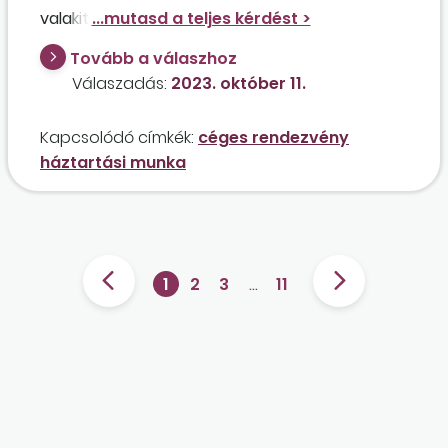
valakit céges rendezvényen, vagy ez csak
magánszemélyek között megengedett, és így
Tovább a válaszhoz
az alkalmazó például csak a bt. ügyvezetője
Válaszadás:
2023. október 11.
lehet?
Kapcsolódó címkék:
céges rendezvény
háztartási munka
1
2
3
…
11