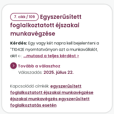
Egyszerűsített
7. cikk / 109
foglalkoztatott éjszakai
munkavégzése
Kérdés:
Egy vagy két napra kell bejelenteni a
’T1042E nyomtatványon azt a munkavállalót,
akit egyszerűsített foglalkoztatás keretében
öntözőberendezés üzemeltetése céljából
Tovább a válaszhoz
mezőgazdasági idénymunkára este 18 órától
Válaszadás:
2025. július 22.
reggel 6:00 óráig, 12 órában, készenléti jellegű
munkakörben 21.500 forint/nap díjazás
Kapcsolódó címkék:
egyszerűsített
ellenében foglalkoztat a munkáltató? Éjszakai
foglalkoztatott éjszakai munkavégzése
műszakban történő foglalkoztatás esetén a
éjszakai munkavégzés egyszerűsített
22:00 órától reggel 6:00 óráig terjedő időre 15
foglalkoztatás esetén
százalék bérpótlékot fizetne a cég 1604 forint
összegben, azaz egy műszakban 23.104 forintot