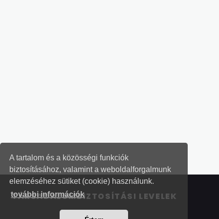
A tartalom és a közösségi funkciók
biztosításához, valamint a weboldalforgalmunk
elemzéséhez sütiket (cookie) használunk.
további információk
TÁRSADALOMBIZTOSÍTÁSI LEVELEK