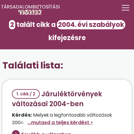
2
talált cikk a
2004. évi szabályok
kifejezésre
Találati lista:
Járuléktörvények
1. cikk / 2
változásai 2004-ben
Kérdés:
Melyek a legfontosabb változások
2004. évben a járulékok terén?