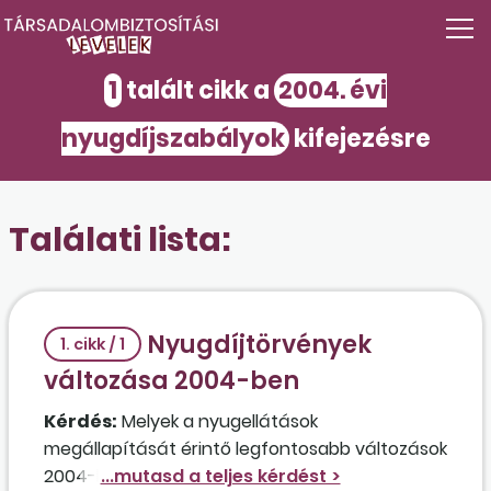
1
talált cikk a
2004. évi
nyugdíjszabályok
kifejezésre
Találati lista:
Nyugdíjtörvények
1. cikk / 1
változása 2004-ben
Kérdés:
Melyek a nyugellátások
megállapítását érintő legfontosabb változások
2004-ben?