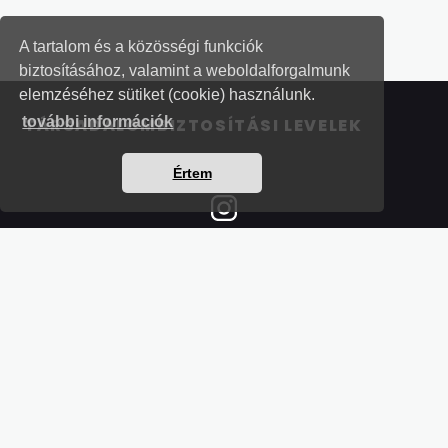
A tartalom és a közösségi funkciók
biztosításához, valamint a weboldalforgalmunk
elemzéséhez sütiket (cookie) használunk.
további információk
TÁRSADALOMBIZTOSÍTÁSI LEVELEK
Értem
Részletek a bankkártyás fizetésről
Kérdések és válaszok a bankkártyás fizetésről