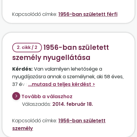
Kapcsolódó címke:
1956-ban született férfi
1956-ban született
2. cikk / 2
személy nyugellátása
Kérdés:
Van valamilyen lehetősége a
nyugdíjazásra annak a személynek, aki 58 éves,
37 év szolgálati idővel rendelkezik, és jelenleg
semmilyen jövedelme nincs?
Tovább a válaszhoz
Válaszadás:
2014. február 18.
Kapcsolódó címke:
1956-ban született
személy