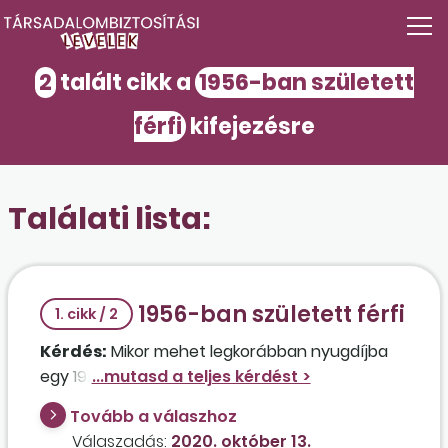
2
talált cikk a
1956-ban született
férfi
kifejezésre
Találati lista:
1956-ban született férfi
1. cikk / 2
Kérdés:
Mikor mehet legkorábban nyugdíjba
egy 1956. október 12-én született férfi?
Tovább a válaszhoz
Válaszadás:
2020. október 13.