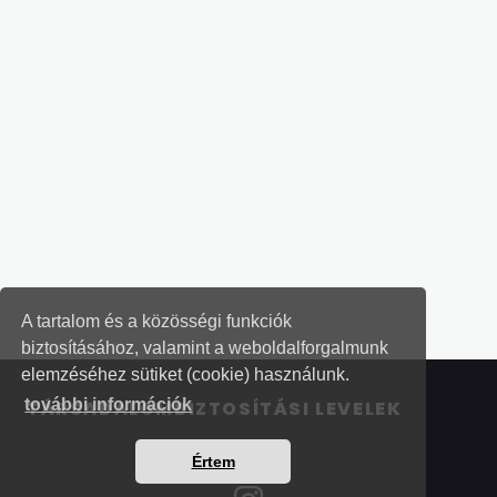
A tartalom és a közösségi funkciók
biztosításához, valamint a weboldalforgalmunk
elemzéséhez sütiket (cookie) használunk.
további információk
TÁRSADALOMBIZTOSÍTÁSI LEVELEK
Értem