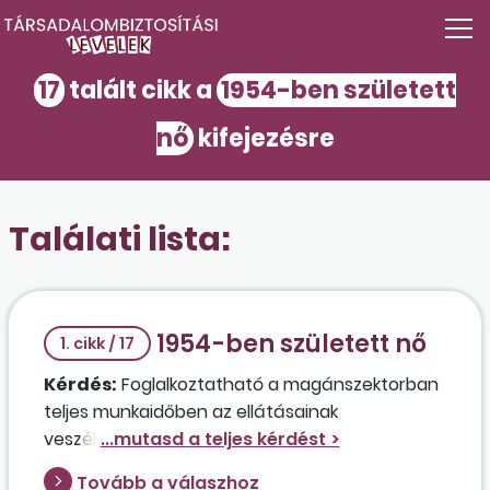
17
talált cikk a
1954-ben született
nő
kifejezésre
Találati lista:
1954-ben született nő
1. cikk / 17
Kérdés:
Foglalkoztatható a magánszektorban
teljes munkaidőben az ellátásainak
veszélyeztetése nélkül egy 1954-ben született,
öregségi nyugdíjban részesülő nő, aki állandó
Tovább a válaszhoz