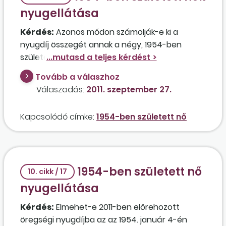
nyugellátása
Kérdés:
Azonos módon számolják-e ki a
nyugdíj összegét annak a négy, 1954-ben
született nőnek, akik 39 év munkaviszonnyal
rendelkeznek, 1988 óta azonos a jövedelmük, de
Tovább a válaszhoz
a nyugdíjpénztári tagságuk eltérő, és 2012-ben
Válaszadás:
2011. szeptember 27.
nyugdíjba kívánnak vonulni? Az első végig az
állami nyugdíjrendszerbe fizette a
Kapcsolódó címke:
1954-ben született nő
nyugdíjjárulékát. A második 1998. január 1-jétől
magánnyugdíjpénztár-tag volt, de 2010. január
1-jétől visszalépett az állami nyugdíjrendszerbe,
ezért az addig levont nyugdíjjárulékát és annak
1954-ben született nő
hozamát a magánnyugdíjpénztár átutalta az
10. cikk / 17
állami nyugdíjrendszerbe. A harmadik 1998.
nyugellátása
január 1-jétől 2011. február 28-ig volt
Kérdés:
Elmehet-e 2011-ben előrehozott
magánnyugdíjpénztár tagja, majd átkerült az
öregségi nyugdíjba az az 1954. január 4-én
állami nyugdíjrendszerbe, és 2011