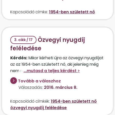
igazgatóság azért utasított el, mert a
rokkantsági ellátása magasabb összegű, mint
Kapcsolódó címke:
1954-ben született nő
az öregségi nyugdíja lenne? A munka-vállaló
rendelkezik a nyugdíjhoz szükséges szolgálati
idővel. A dolgozó 2015. január 13-tól áll jelenlegi
munkáltatója alkalmazásában napi 6 órás
Özvegyi nyugdíj
munka-idővel, de a munkaviszonya 2017.
3. cikk / 17
szeptember 29-én megszűnt, majd 2017.
feléledése
október 1-jétől újra fennáll, az akkor érvényes
Kérdés:
Mikor kérheti újra az özvegyi nyugdíjat
nyugdíjszabályok előírásai miatt.
az az 1954-ben született nő, aki jelenleg még
nem részesül nyugellátásban, 1952-ben
született férje 1991-ben halt meg, és gyermeke
Tovább a válaszhoz
tanulmányainak befejezéséig, 1999-ig kapta az
Válaszadás:
2016. március 8.
ellátást?
Kapcsolódó címkék:
1954-ben született nő
özvegyi nyugdíj feléledése