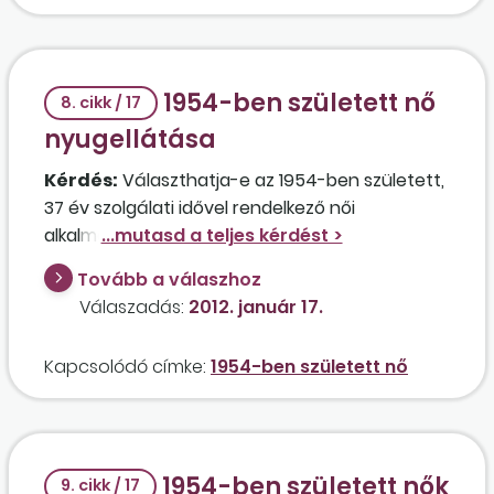
1954-ben született nő
8. cikk / 17
nyugellátása
Kérdés:
Választhatja-e az 1954-ben született,
37 év szolgálati idővel rendelkező női
alkalmazottja korengedményes nyugdíjazását
egy építőipari cég, amelynek a gazdasági
Tovább a válaszhoz
recesszió miatt csökkentenie kell a
Válaszadás:
2012. január 17.
munkavállalói létszámát?
Kapcsolódó címke:
1954-ben született nő
1954-ben született nők
9. cikk / 17