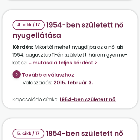
1954-ben született nő
4. cikk / 17
nyugellátása
Kérdés:
Mikortól mehet nyugdíjba az a nő, aki
1954. augusztus 11-én született, három gyerme­
ket szült, 30 éves munkaviszonyt tud igazolni,
2012. szeptember 18-án 58 százalékos
Tovább a válaszhoz
egészségkárosodása miatt leszázalékolták? A
Válaszadás:
2015. február 3.
leszázalékolást megelőző 5 évben nem volt
meg az 1095 nap biztosításban eltöltött
Kapcsolódó címke:
1954-ben született nő
munkaviszony, ezért jelenleg semmilyen
ellátásban nem részesül.
1954-ben született nő
5. cikk / 17