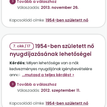
Tovább a válaszhoz
és jelenleg szociális segélyben részesül?
Válaszadás:
2013. november 26.
Csökkentett lesz ebben az esetben az ellátás
összege?
Kapcsolódó címke:
1954-ben született nő
1954-ben született nő
7. cikk / 17
nyugdíjazásának lehetőségei
Kérdés:
Milyen lehetősége van a nők
kedvezményes nyugdíjának igénybevételére
annak az 1954. május 26-án született nőnek, aki
1976-ban született beteg, értelmi fogyatékos
Tovább a válaszhoz
gyermeke nevelése miatt 1992-től 2004-ig
Válaszadás:
2012. szeptember 11.
ápolási díjban részesült, amely időszakból csak
10 évet számoltak el szolgálati időként? Meg
Kapcsolódó címke:
1954-ben született nő
tudja vásárolni valahogy a hiányzó éveket?