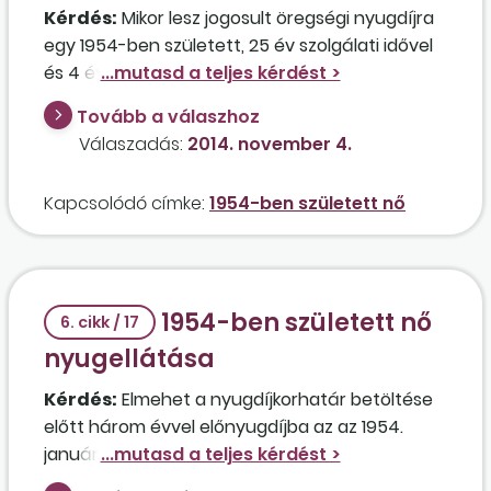
Kérdés:
Mikor lesz jogosult öregségi nyugdíjra
egy 1954-ben született, 25 év szolgálati idővel
és 4 év korkedvezménnyel rendelkező nő, aki
1997-től rokkantsági nyugdíjban részesült, amit
Tovább a válaszhoz
10 év után megszüntettek? Beszámítják a
Válaszadás:
2014. november 4.
szolgálati időbe a rokkantnyugdíjas éveket?
Kapcsolódó címke:
1954-ben született nő
1954-ben született nő
6. cikk / 17
nyugellátása
Kérdés:
Elmehet a nyugdíjkorhatár betöltése
előtt három évvel előnyugdíjba az az 1954.
január 28-án született nő, aki 42,5 év szolgálati
idővel rendelkezik, egy főiskolás gyermeke van,