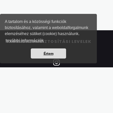
A tartalom és a közösségi funkciók
biztosításához, valamint a weboldalforgalmunk
elemzéséhez sütiket (cookie) használunk.
további információk
TÁRSADALOMBIZTOSÍTÁSI LEVELEK
Értem
Részletek a bankkártyás fizetésről
Kérdések és válaszok a bankkártyás fizetésről