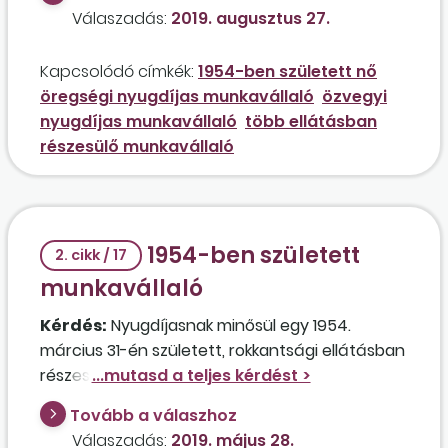
özvegyi nyugdíjban is részesül? Milyen
Válaszadás:
2019. augusztus 27.
közterhekkel kell számolni a foglalkoztatással
összefüggésben, illetve milyen feltételekkel
Kapcsolódó címkék:
1954-ben született nő
jöhet létre a jogviszony?
öregségi nyugdíjas munkavállaló
özvegyi
nyugdíjas munkavállaló
több ellátásban
részesülő munkavállaló
1954-ben született
2. cikk / 17
munkavállaló
Kérdés:
Nyugdíjasnak minősül egy 1954.
március 31-én született, rokkantsági ellátásban
részesülő női munkavállaló, aki 2017.
szeptember 30-tól öregségi nyugdíj iránti
Tovább a válaszhoz
kérelmet adott be, amelyet a nyugdíjfolyósító
Válaszadás:
2019. május 28.