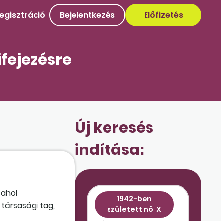
egisztráció
Bejelentkezés
Előfizetés
ifejezésre
Új keresés
indítása:
 ahol
1942-ben
társasági tag,
született nő
X