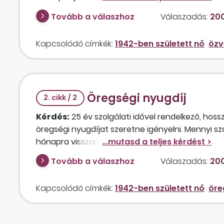
Tovább a válaszhoz
Válaszadás:
200
Kapcsolódó címkék:
1942-ben született nő
özv
Öregségi nyugdíj
2. cikk / 2
Kérdés:
25 év szolgálati idővel rendelkező, hoss
öregségi nyugdíjat szeretne igényelni. Mennyi sz
hónapra visszamenőleg kérheti az ellátás megál
Tovább a válaszhoz
Válaszadás:
200
Kapcsolódó címkék:
1942-ben született nő
öre