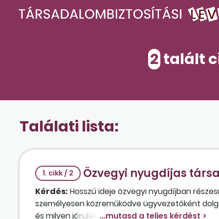
2
talált 
Találati lista:
Özvegyi nyugdíjas társa
1. cikk / 2
Kérdés:
Hosszú ideje özvegyi nyugdíjban részesü
személyesen közreműködve ügyvezetőként dolgozi
és milyen járulékokat kell fizetni utána abban az