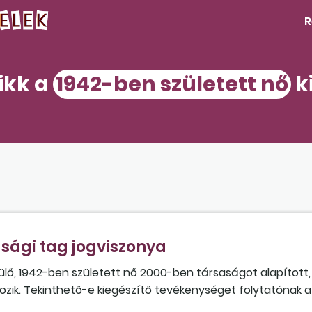
R
cikk a
1942-ben született nő
k
sági tag jogviszonya
lő, 1942-ben született nő 2000-ben társaságot alapított,
k. Tekinthető-e kiegészítő tevékenységet folytatónak a 
 esetben, ha vesz fel jövedelmet, illetve ha nem?