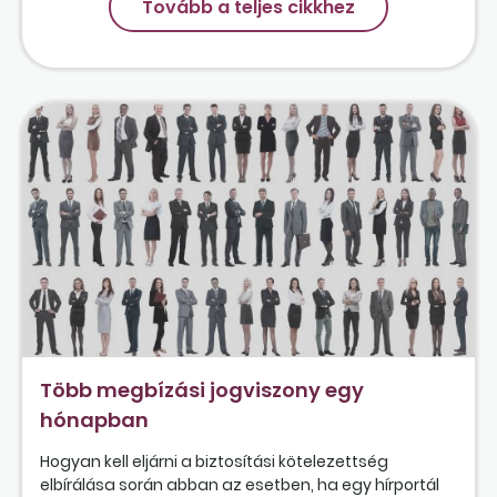
Tovább a teljes cikkhez
Több megbízási jogviszony egy
hónapban
Hogyan kell eljárni a biztosítási kötelezettség
elbírálása során abban az esetben, ha egy hírportál