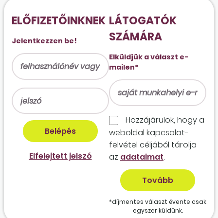
ELŐFIZETŐINKNEK
LÁTOGATÓK
SZÁMÁRA
Jelentkezzen be!
Elküldjük a választ e-
mailen*
Hozzájárulok, hogy a
weboldal kapcso­lat­
felvétel céljából tárolja
Elfelejtett jelszó
az
adataimat
.
*díjmentes választ évente csak
egyszer küldünk.