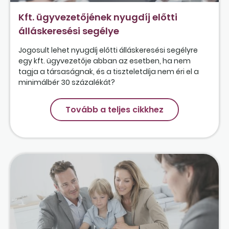
Kft. ügyvezetőjének nyugdíj előtti
álláskeresési segélye
Jogosult lehet nyugdíj előtti álláskeresési segélyre
egy kft. ügyvezetője abban az esetben, ha nem
tagja a társaságnak, és a tiszteletdíja nem éri el a
minimálbér 30 százalékát?
Tovább a teljes cikkhez