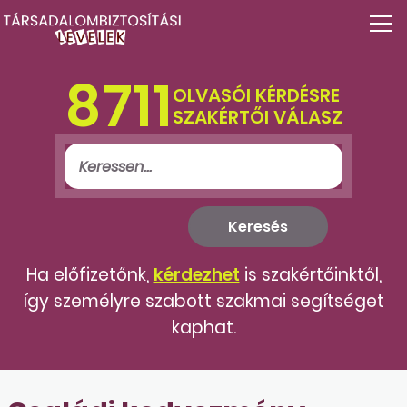
8711
OLVASÓI KÉRDÉSRE
SZAKÉRTŐI VÁLASZ
Ha előfizetőnk,
kérdezhet
is szakértőinktől,
így személyre szabott szakmai segítséget
kaphat.