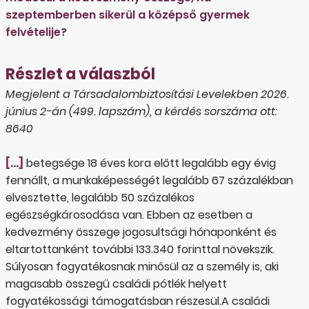
szeptemberben sikerül a középső gyermek
felvételije?
Részlet a válaszból
Megjelent a Társadalombiztosítási Levelekben 2026.
június 2-án (499. lapszám), a kérdés sorszáma ott:
8640
[…]
betegsége 18 éves kora előtt legalább egy évig
fennállt, a munkaképességét legalább 67 százalékban
elvesztette, legalább 50 százalékos
egészségkárosodása van. Ebben az esetben a
kedvezmény összege jogosultsági hónaponként és
eltartottanként további 133.340 forinttal növekszik.
Súlyosan fogyatékosnak minősül az a személy is, aki
magasabb összegű családi pótlék helyett
fogyatékossági támogatásban részesül.A családi