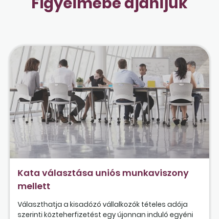
Figyelmébe ajánljuk
Kata választása uniós munkaviszony
mellett
Választhatja a kisadózó vállalkozók tételes adója
szerinti közteherfizetést egy újonnan induló egyéni