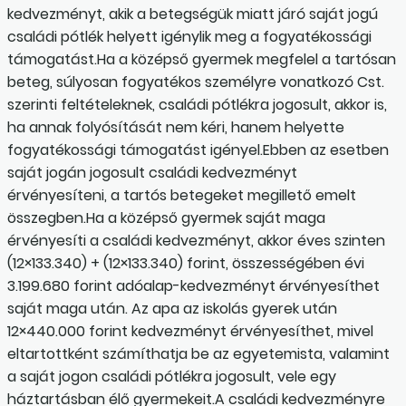
kedvezményt, akik a betegségük miatt járó saját jogú
családi pótlék helyett igénylik meg a fogyatékossági
támogatást.Ha a középső gyermek megfelel a tartósan
beteg, súlyosan fogyatékos személyre vonatkozó Cst.
szerinti feltételeknek, családi pótlékra jogosult, akkor is,
ha annak folyósítását nem kéri, hanem helyette
fogyatékossági támogatást igényel.Ebben az esetben
saját jogán jogosult családi kedvezményt
érvényesíteni, a tartós betegeket megillető emelt
összegben.Ha a középső gyermek saját maga
érvényesíti a családi kedvezményt, akkor éves szinten
(12×133.340) + (12×133.340) forint, összességében évi
3.199.680 forint adóalap-kedvezményt érvényesíthet
saját maga után. Az apa az iskolás gyerek után
12×440.000 forint kedvezményt érvényesíthet, mivel
eltartottként számíthatja be az egyetemista, valamint
a saját jogon családi pótlékra jogosult, vele egy
háztartásban élő gyermekeit.A családi kedvezményre