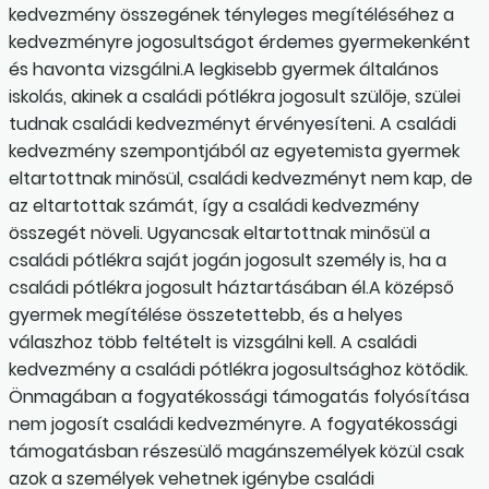
kedvezmény összegének tényleges megítéléséhez a
kedvezményre jogosultságot érdemes gyermekenként
és havonta vizsgálni.A legkisebb gyermek általános
iskolás, akinek a családi pótlékra jogosult szülője, szülei
tudnak családi kedvezményt érvényesíteni. A családi
kedvezmény szempontjából az egyetemista gyermek
eltartottnak minősül, családi kedvezményt nem kap, de
az eltartottak számát, így a családi kedvezmény
összegét növeli. Ugyancsak eltartottnak minősül a
családi pótlékra saját jogán jogosult személy is, ha a
családi pótlékra jogosult háztartásában él.A középső
gyermek megítélése összetettebb, és a helyes
válaszhoz több feltételt is vizsgálni kell. A családi
kedvezmény a családi pótlékra jogosultsághoz kötődik.
Önmagában a fogyatékossági támogatás folyósítása
nem jogosít családi kedvezményre. A fogyatékossági
támogatásban részesülő magánszemélyek közül csak
azok a személyek vehetnek igénybe családi