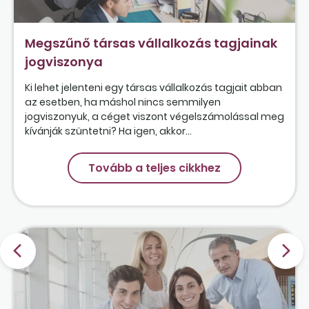
Megszűnő társas vállalkozás tagjainak
jogviszonya
Ki lehet jelenteni egy társas vállalkozás tagjait abban
az esetben, ha máshol nincs semmilyen
jogviszonyuk, a céget viszont végelszámolással meg
kívánják szüntetni? Ha igen, akkor...
Tovább a teljes cikkhez