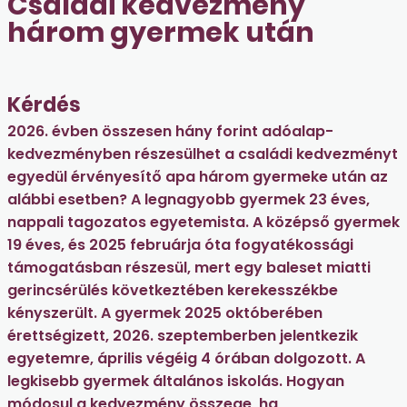
Családi kedvezmény
három gyermek után
Kérdés
2026. évben összesen hány forint adóalap-
kedvezményben részesülhet a családi kedvezményt
egyedül érvényesítő apa három gyermeke után az
alábbi esetben? A legnagyobb gyermek 23 éves,
nappali tagozatos egyetemista. A középső gyermek
19 éves, és 2025 februárja óta fogyatékossági
támogatásban részesül, mert egy baleset miatti
gerincsérülés következtében kerekesszékbe
kényszerült. A gyermek 2025 októberében
érettségizett, 2026. szeptemberben jelentkezik
egyetemre, április végéig 4 órában dolgozott. A
legkisebb gyermek általános iskolás. Hogyan
módosul a kedvezmény összege, ha