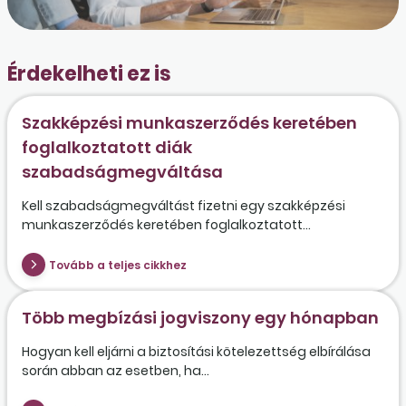
Érdekelheti ez is
Szakképzési munkaszerződés keretében
foglalkoztatott diák
szabadságmegváltása
Kell szabadságmegváltást fizetni egy szakképzési
munkaszerződés keretében foglalkoztatott...
Tovább a teljes cikkhez
Több megbízási jogviszony egy hónapban
Hogyan kell eljárni a biztosítási kötelezettség elbírálása
során abban az esetben, ha...