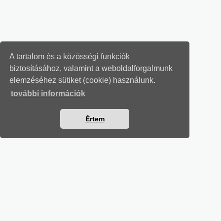
A tartalom és a közösségi funkciók
biztosításához, valamint a weboldalforgalmunk
elemzéséhez sütiket (cookie) használunk.
további információk
Értem
TÁRSADALOMBIZTOSÍTÁSI LEVELEK