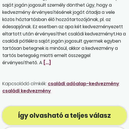
saját jogán jogosult személy dönthet úgy, hogy a
kedvezmény érvényesítésének jogát átadja a vele
közös háztartásban élő hozzátartozójának, pl. az
édesapjának. Ez esetben az apa két kedvezményezett
eltartott után érvényesíthet családi kedvezményt.Ha a
családi pótlékra saját jogán jogosult gyermek egyben
tartósan betegnek is minősül, akkor a kedvezmény a
tartós betegség miatti emelt összeggel
érvényesíthető. A
[…]
Kapcsolódó címkék:
családi adóalap-kedvezmény
családi kedvezmény
Így olvasható a teljes válasz