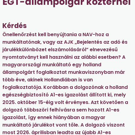
EGT-állampolgár közterhei
Kérdés
Önellenőrzést kell benyújtania a NAV-hoz a
munkáltatónak, vagy az AJK „Bejelentés az adó és
járulékkülönbözet elszámolásáról” elnevezésű
nyomtatványt kell használni az alábbi esetben? A
magyarországi munkáltató egy holland
állampolgárt foglalkoztat munkaviszonyban már
több éve, akinek Hollandiában is van
foglalkoztatója. Korábban a dolgozónak a holland
egészségbiztosító A1-es igazolást állított ki, mely
2025. október 15-éig volt érvényes. Azt követően a
dolgozó többszöri felhívásra sem hozott A1-es
igazolást, így ennek hiányában a magyar
munkáltató járulékot vont tőle. A dolgozó viszont
most 2026. áprilisban leadta az újabb A1-es