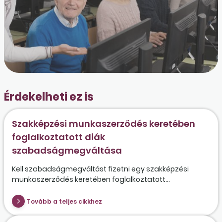
Érdekelheti ez is
Szakképzési munkaszerződés keretében
foglalkoztatott diák
szabadságmegváltása
Kell szabadságmegváltást fizetni egy szakképzési
munkaszerződés keretében foglalkoztatott...
Tovább a teljes cikkhez