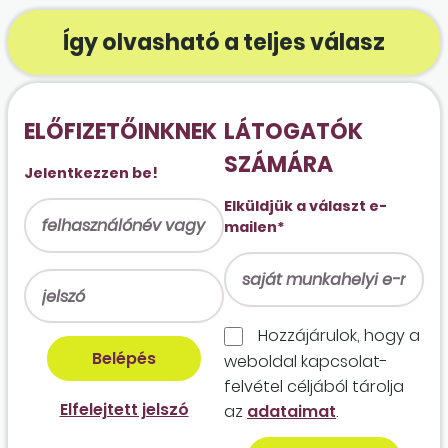
Így olvasható a teljes válasz
ELŐFIZETŐINKNEK
LÁTOGATÓK
SZÁMÁRA
Jelentkezzen be!
Elküldjük a választ e-
mailen*
Hozzájárulok, hogy a
weboldal kapcso­lat­
felvétel céljából tárolja
Elfelejtett jelszó
az
adataimat
.