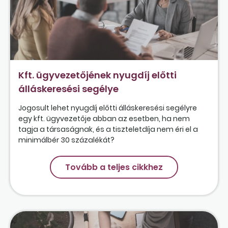
Kft. ügyvezetőjének nyugdíj előtti
álláskeresési segélye
Jogosult lehet nyugdíj előtti álláskeresési segélyre
egy kft. ügyvezetője abban az esetben, ha nem
tagja a társaságnak, és a tiszteletdíja nem éri el a
minimálbér 30 százalékát?
Tovább a teljes cikkhez