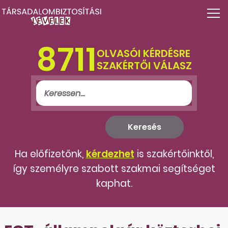
8711
OLVASÓI KÉRDÉSRE
SZAKÉRTŐI VÁLASZ
Ha előfizetőnk,
kérdezhet
is szakértőinktől,
így személyre szabott szakmai segítséget
kaphat.