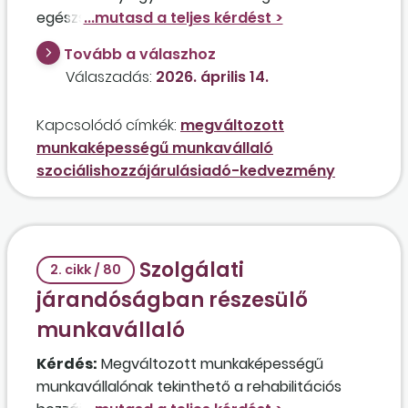
egészségi állapottal rendelkező munkavállalója
után abban az esetben, ha a szükséges
Tovább a válaszhoz
biztosítási idő hiányában nem részesül
Válaszadás:
2026. április 14.
rokkantsági ellátásban? Jogosult lesz
pótszabadságra az érintett munkavállaló?
Kapcsolódó címkék:
megváltozott
munkaképességű munkavállaló
szociálishozzájárulásiadó-kedvezmény
Szolgálati
2. cikk / 80
járandóságban részesülő
munkavállaló
Kérdés:
Megváltozott munkaképességű
munkavállalónak tekinthető a rehabilitációs