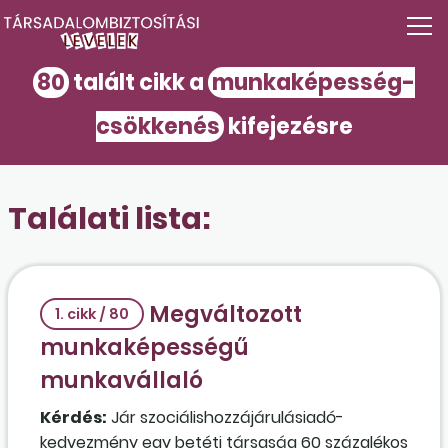
80
talált cikk a
munkaképesség-
csökkenés
kifejezésre
Találati lista:
Megváltozott
1. cikk / 80
munkaképességű
munkavállaló
Kérdés:
Jár szociálishozzájárulásiadó-
kedvezmény egy betéti társaság 60 százalékos