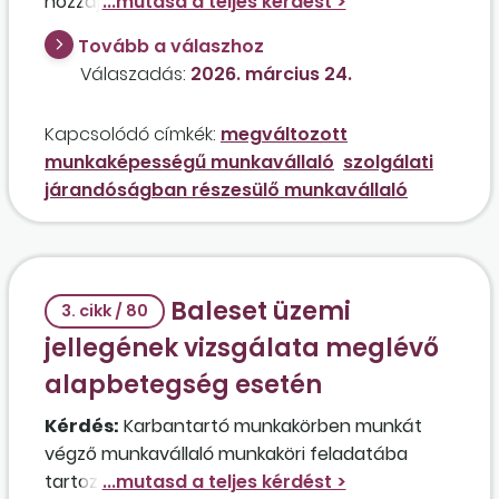
hozzájárulás szempontjából a szolgálati
járandóságban részesülő munkavállaló? Milyen
Tovább a válaszhoz
dokumentumokat kell a munkáltatónak
Válaszadás:
2026. március 24.
bekérnie a szolgálati járandóságban részesülő
személytől?
Kapcsolódó címkék:
megváltozott
munkaképességű munkavállaló
szolgálati
járandóságban részesülő munkavállaló
Baleset üzemi
3. cikk / 80
jellegének vizsgálata meglévő
alapbetegség esetén
Kérdés:
Karbantartó munkakörben munkát
végző munkavállaló munkaköri feladatába
tartozó bútorzat megemelése során