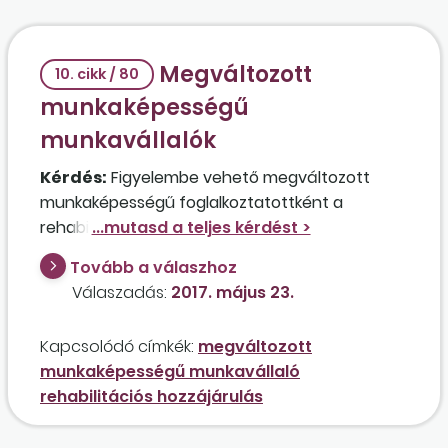
Megváltozott
10. cikk / 80
munkaképességű
munkavállalók
Kérdés:
Figyelembe vehető megváltozott
munkaképességű foglalkoztatottként a
rehabilitációs hozzájárulás megállapításakor
az a két dolgozó, akik rendelkeznek súlyos
Tovább a válaszhoz
fogyatékos minősítéssel, amin a szakorvosok a
Válaszadás:
2017. május 23.
végleges állapotot tüntették fel?
Kapcsolódó címkék:
megváltozott
munkaképességű munkavállaló
rehabilitációs hozzájárulás