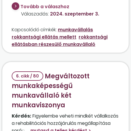
illetve munkabérére? Milyen feltételekkel jár a
Tovább a válaszhoz
dolgozó után szociálishozzájárulásiadó-
Válaszadás:
2024. szeptember 3.
kedvezmény az őt alkalmazó egyéni vállalkozó
részére? Érvényesítheti a dolgozó a személyi
Kapcsolódó címkék:
munkavállalás
kedvezményt? Jár pótszabadság a
rokkantsági ellátás mellett
rokkantsági
munkavállaló részére?
ellátásban részesülő munkavállaló
Megváltozott
6. cikk / 80
munkaképességű
munkavállaló két
munkaviszonya
Kérdés:
Figyelembe veheti mindkét vállalkozás
a rehabilitációs hozzájárulás megállapítása
során azt a megváltozott munkaképességű