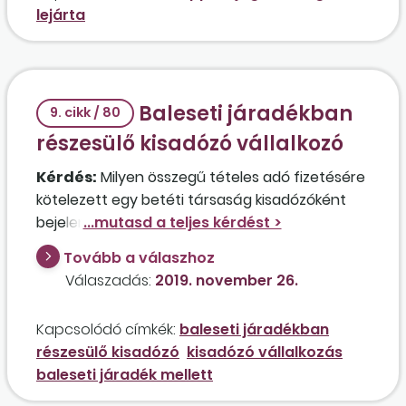
lejárta
Baleseti járadékban
9. cikk / 80
részesülő kisadózó vállalkozó
Kérdés:
Milyen összegű tételes adó fizetésére
kötelezett egy betéti társaság kisadózóként
bejelentett beltagja, aki baleseti járadékot kap,
4. baleseti fokozatba tartozik, és
Tovább a válaszhoz
munkaképesség-csökkenés
e 50
Válaszadás:
2019. november 26.
százalékos?
Kapcsolódó címkék:
baleseti járadékban
részesülő kisadózó
kisadózó vállalkozás
baleseti járadék mellett