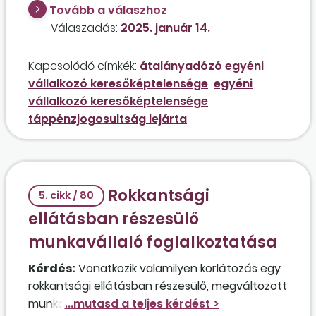
kötelezettség azt az átalányadózó egyéni
Tovább a válaszhoz
vállalkozót, aki egy évig táppénzben részesült,
Válaszadás:
2025. január 14.
de december 16-án lejárt a
táppénzjogosultsága? Az érintett
Kapcsolódó címkék:
átalányadózó egyéni
előreláthatólag még több hónapig
vállalkozó keresőképtelensége
egyéni
keresőképtelen lesz.
vállalkozó keresőképtelensége
táppénzjogosultság lejárta
Rokkantsági
5. cikk / 80
ellátásban részesülő
munkavállaló foglalkoztatása
Kérdés:
Vonatkozik valamilyen korlátozás egy
rokkantsági ellátásban részesülő, megváltozott
munkaképességű munkavállaló munkaidejére,