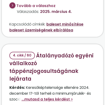
szenvedett derékhúzódásos balesetet. A
Tovább a válaszhoz
baleset körülményeinek rögzítésére
Válaszadás:
2025. március 4.
rendszeresített jegyzőkönyv felvétele során
nyilatkozott, hogy megelőzően is már fennállt
Kapcsolódó címkék:
baleset minősítése
meglévő alapbetegsége van. Meglévő
baleset üzemiségének elbírálása
porckorong-sérvesedés alapbetegsége
ismeretében mely követendő eljárást indokolt a
kifizetőhelynek lefolytatni? El kell-e utasítani
ebben az esetben a baleset üzemi jellegét?
Átalányadózó egyéni
4. cikk / 80
vállalkozó
táppénzjogosultságának
lejárata
Kérdés:
Keresőképtelensége ellenére 2024.
december 17-től terheli a minimumjárulék- és
szociálishozzájárulásiadó-fizetési