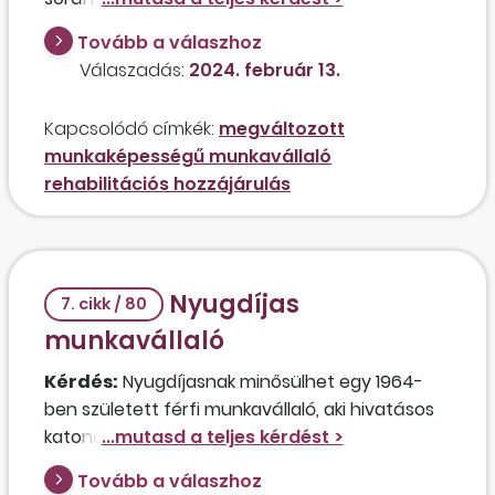
munkavállalót, aki egyidejűleg kettő – azonos
Tovább a válaszhoz
tulajdonosi körrel rendelkező – kft.-nél áll heti
Válaszadás:
2024. február 13.
20-20 órás munkaviszonyban? Élhet vele
kapcsolatban mindkét vállalkozás a
Kapcsolódó címkék:
megváltozott
szociálishozzájárulásiadó-kedvezménnyel?
munkaképességű munkavállaló
rehabilitációs hozzájárulás
Nyugdíjas
7. cikk / 80
munkavállaló
Kérdés:
Nyugdíjasnak minősülhet egy 1964-
ben született férfi munkavállaló, aki hivatásos
katona volt, de alkalmatlanná minősítették? Az
I. fokú orvosi bizottság 2003. évi bemutatott
Tovább a válaszhoz
véleménye alapján a dolgozó