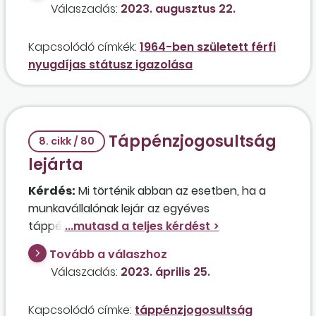
Válaszadás:
2023. augusztus 22.
munkaképesség-csökkenés
e 40
százalékos, egy 2009. évi igazolás szerint pedig
Kapcsolódó címkék:
1964-ben született férfi
nyugdíjat kapott. Hogyan győződhet meg a
nyugdíjas státusz igazolása
munkáltató a nyugdíjas státusz fennállásáról?
Táppénzjogosultság
8. cikk / 80
lejárta
Kérdés:
Mi történik abban az esetben, ha a
munkavállalónak lejár az egyéves
táppénzjogosultsága, de betegségéből
eredően továbbra is keresőképtelen? Mennyi
Tovább a válaszhoz
ideig tarthatja keresőképtelen állományban az
Válaszadás:
2023. április 25.
orvos a beteg személyt?
Kapcsolódó címke:
táppénzjogosultság