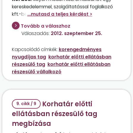
kereskedelemmel, szolgáltatással foglalkozó
kft.-ben a két 50-50 százalékos tulajdoni
hányaddal rendelkező tulajdonos, akik 2011.
Tovább a válaszhoz
december 31-én korengedményes nyugdíjba
Válaszadás:
2012. szeptember 25.
mentek, amelyet a cég fizetett ki? A kft.-ben az
egyik tulajdonos felesége az ügyvezető, a
Kapcsolódó címkék:
korengedményes
másik tulajdonos felesége munka­viszonyban
nyugdíjas tag
korhatár előtti ellátásban
dolgozik, és ezenkívül van még egy alkalmazott.
részesülő tag
korhatár előtti ellátásban
A cég a megbízási jogviszonyt gondolja
részesülő vállalkozó
megfelelőnek a két tulajdonos számára.
Korhatár előtti
9. cikk / 9
ellátásban részesülő tag
megbízása