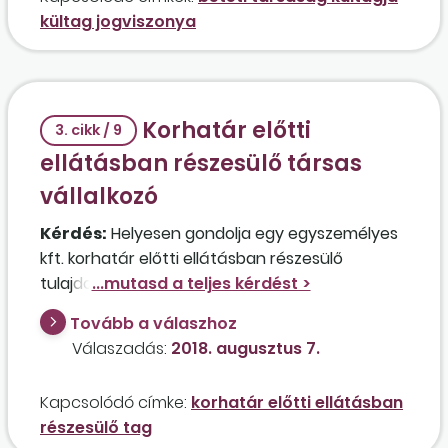
rendelkezik az új tevékenységhez szükséges
kültag jogviszonya
végzettséggel.
Korhatár előtti
3. cikk / 9
ellátásban részesülő társas
vállalkozó
Kérdés:
Helyesen gondolja egy egyszemélyes
kft. korhatár előtti ellátásban részesülő
tulajdonos ügyvezetője, hogy nem keletkezik
kereseti korlátba számítandó jövedelme, ha
Tovább a válaszhoz
társas vállalkozóként fizet minimumjárulékot,
Válaszadás:
2018. augusztus 7.
de tagi jövedelmet nem vesz fel, és 0 forint
személyi jövedelemadót fizet e jogviszonya
Kapcsolódó címke:
korhatár előtti ellátásban
alapján? Létesíthet emellett egy
részesülő tag
részmunkaidős munkaviszonyt havi 100 ezer