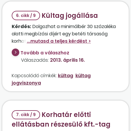
Kültag jogállása
6. cikk / 9
Kérdés:
Dolgozhat a minimálbér 30 százaléka
alatti megbízási díjért egy betéti társaság
korhatár előt­­ti ellátásban részesülő kültagja, ha
nem kíván biztosítási időt szerezni, és csak
Tovább a válaszhoz
azért vesz részt a társaság tevékenységében,
Válaszadás:
2013. április 16.
mert ő rendelkezik a működéshez szükséges
szakképzettséggel?
Kapcsolódó címkék:
kültag
kültag
jogviszonya
Korhatár előtti
7. cikk / 9
ellátásban részesülő kft.-tag