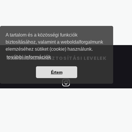
A tartalom és a közösségi funkciók
biztosításához, valamint a weboldalforgalmunk
elemzéséhez sütiket (cookie) használunk.
további információk
TÁRSADALOMBIZTOSÍTÁSI LEVELEK
Értem
Részletek a bankkártyás fizetésről
Kérdések és válaszok a bankkártyás fizetésről