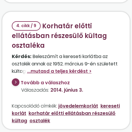
forintos munkabérért?
Korhatár előtti
4. cikk / 9
ellátásban részesülő kültag
osztaléka
Kérdés:
Beleszámít a kereseti korlátba az
osztalék annak az 1952. március 9-én született
kültagnak az esetében, aki 2011. december 29-
én korhatár előtti nyugdíjba ment, a társaság
Tovább a válaszhoz
2012. március 9-ig kifizette utána a járulékokat,
Válaszadás:
2014. június 3.
és már nem dolgozik a bt.-ben, de a cég most
osztalékot szeretne fizetni számára?
Kapcsolódó címkék:
jövedelemkorlát
kereseti
korlát
korhatár előtti ellátásban részesülő
kültag
osztalék