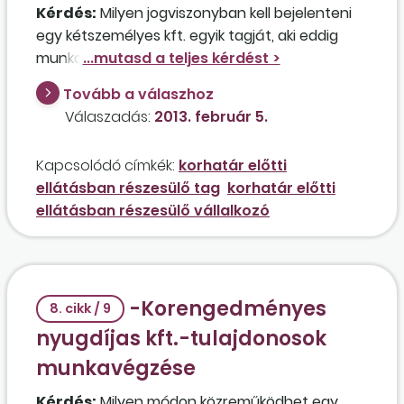
Kérdés:
Milyen jogviszonyban kell bejelenteni
egy kétszemélyes kft. egyik tagját, aki eddig
munka­viszony keretében látta el az ügyvezetői
tevékenységet és az egyéb feladatokat, de
Tovább a válaszhoz
korhatár előtti ellátásra vált jogosulttá, és már
Válaszadás:
2013. február 5.
nem akar közreműködni a cég
tevékenységében? A másik 50 százalékos
Kapcsolódó címkék:
korhatár előtti
tulajdonos tag szintén ügyvezetőként dolgozik
ellátásban részesülő tag
korhatár előtti
a cégben.
ellátásban részesülő vállalkozó
-Korengedményes
8. cikk / 9
nyugdíjas kft.-tulajdonosok
munkavégzése
Kérdés:
Milyen módon közreműködhet egy