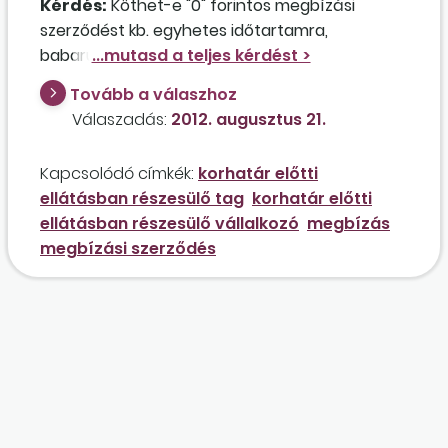
Kérdés:
Köthet-e "0" forintos megbízási
szerződést kb. egyhetes időtartamra,
babaruhák tervezésére a korhatár előtti
ellátásban részesülő tagjával egy
Tovább a válaszhoz
babaruhagyártással foglalkozó kft.? Az egy
Válaszadás:
2012. augusztus 21.
hétre jutó egészségügyi szolgáltatási járulékot
kell megfizetnie ebben az esetben a
Kapcsolódó címkék:
korhatár előtti
magánszemélynek? A tag kisebbségi
ellátásban részesülő tag
korhatár előtti
tulajdonos a társaságban, és nem vezető
ellátásban részesülő vállalkozó
megbízás
tisztségviselő.
megbízási szerződés