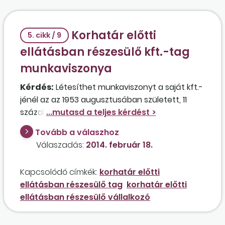
Korhatár előtti
5. cikk / 9
ellátásban részesülő kft.-tag
munkaviszonya
Kérdés:
Létesíthet munkaviszonyt a saját kft.-
jénél az az 1953 augusztusában született, 11
százalékos törzsbetéttel rendelkező tag, aki
jelenleg korhatár előtti ellátásban részesül? A
Tovább a válaszhoz
tag korábban korengedményes öregségi
Válaszadás:
2014. február 18.
nyugdíjat kapott, a kft. egy összegben kifizette
a Nyugdíjfolyósító Igazgatóság részére a 2010
Kapcsolódó címkék:
korhatár előtti
decemberétől 2013 augusztusáig járó ellátás
ellátásban részesülő tag
korhatár előtti
összegét.
ellátásban részesülő vállalkozó