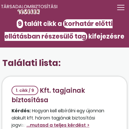
9
talált cikk a
korhatár előtti
ellátásban részesülő tag
kifejezésre
Találati lista:
Kft. tagjainak
1. cikk / 9
biztosítása
Kérdés:
Hogyan kell elbírálni egy újonnan
alakult kft. három tagjának biztosítási
jogviszonyát abban az esetben, ha