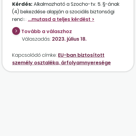
Kérdés:
Alkalmazható a Szocho-tv. 5. §-ának
(4) bekezdése alapján a szociális biztonsági
rendszerek koordinálásáról szóló rendelkezések
hatálya alá tartozó, másik tagállamban vagy az
Tovább a válaszhoz
Európai Unió Intézményei által biztosított
Válaszadás:
2023. július 18.
személy jövedelme után fennálló
szociálishozzájárulásiadó-mentesség a
Kapcsolódó címke:
EU-ban biztosított
természetes személy által megszerzett
személy osztaléka, árfolyamnyeresége
osztalékból, illetve árfolyamnyereségből
származó jövedelmekre is abban az esetben,
ha az érintett a Németországban fennálló
biztosítási jogviszonyát igazolással igazolja?