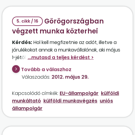
munkanapot Magyarországon, 2 napot
Ausztriában, a másik héten pedig fordítva, az
Görögországban
állandó lakóhelye Magyarországon van, de
5. cikk / 16
Ausztriában is rendelkezik ideiglenes lakcímmel.
végzett munka közterhei
Kérdés:
Hol kell megfizetnie az adót, illetve a
járulékokat annak a munkavállalónak, aki május
1-jétől november 1-jéig 183 napot meghaladóan
Görögországban végez munkát? A
Tovább a válaszhoz
munkavállaló állandó lakóhelye
Válaszadás:
2012. május 29.
Magyarországon van, a görögországi
foglalkoztatója pedig dán illetékességű. Milyen
Kapcsolódó címkék:
EU-állampolgár
külföldi
jogszabályok vonatkoznak rá?
munkáltató
külföldi munkavégzés
uniós
állampolgár