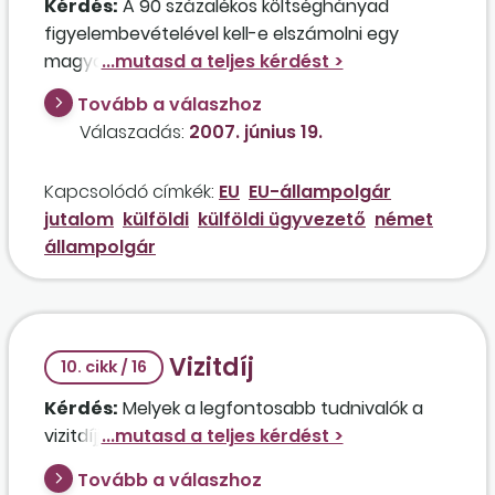
Kérdés:
A 90 százalékos költséghányad
figyelembevételével kell-e elszámolni egy
magyar cég német állampolgárságú
ügyvezetője részére év végén fizetett
Tovább a válaszhoz
jutalmat? Az ügyvezetőnek Németországban
Válaszadás:
2007. június 19.
teljes munkaidős állása van, évente 3-4
alkalommal jön Magyarországra, és a magyar
Kapcsolódó címkék:
EU
EU-állampolgár
cégtől tiszteletdíjban részesül. Kell-e utána
jutalom
külföldi
külföldi ügyvezető
német
ehót fizetni Magyarországon, ha
állampolgár
Németországban teljes munkaidőben dolgozik,
és ott biztosított?
Vizitdíj
10. cikk / 16
Kérdés:
Melyek a legfontosabb tudnivalók a
vizitdíjjal kapcsolatban?
Tovább a válaszhoz