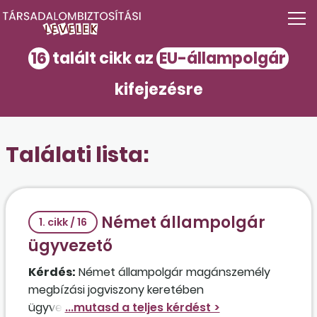
16
talált cikk az
EU-állampolgár
kifejezésre
Találati lista:
Német állampolgár
1. cikk / 16
ügyvezető
Kérdés:
Német állampolgár magánszemély
megbízási jogviszony keretében
ügyvezetőként történő foglalkoztatása mellett