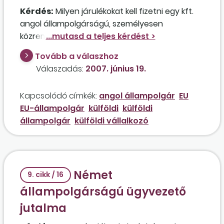
Kérdés:
Milyen járulékokat kell fizetni egy kft.
angol állampolgárságú, személyesen
közreműködő tagjai részére rendszeresen
kifizetett jövedelem után abban az esetben, ha
Tovább a válaszhoz
a tagok Nagy-Britanniában nyugdíj- és
Válaszadás:
2007. június 19.
egészségbiztosítással rendelkeznek, és
havonta 1-2 hetet tartózkodnak
Kapcsolódó címkék:
angol állampolgár
EU
Magyarországon? Amennyiben nem szükséges
EU-állampolgár
külföldi
külföldi
nyugdíj- és egészségbiztosítási járulékot fizetni
állampolgár
külföldi vállalkozó
a Magyarországon kifizetett tagi jövedelem
után, milyen bizonylattal igazolhatják az uniós
biztosításukat az érintett tagok?
Német
9. cikk / 16
állampolgárságú ügyvezető
jutalma