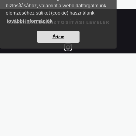
biztosításához, valamint a weboldalforgalmunk
elemzéséhez sütiket (cookie) használunk.
további információk
TÁRSADALOMBIZTOSÍTÁSI LEVELEK
Értem
Részletek a bankkártyás fizetésről
Kérdések és válaszok a bankkártyás fizetésről
Hogyan használjam?