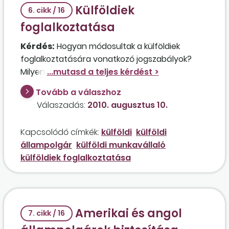
Külföldiek
6. cikk / 16
foglalkoztatása
Kérdés:
Hogyan módosultak a külföldiek
foglalkoztatására vonatkozó jogszabályok?
Milyen szabályokat kell alkalmazni kiküldetés
esetén?
Tovább a válaszhoz
Válaszadás:
2010. augusztus 10.
Kapcsolódó címkék:
külföldi
külföldi
állampolgár
külföldi munkavállaló
külföldiek foglalkoztatása
Amerikai és angol
7. cikk / 16