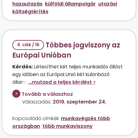
hazautazás
külföldi állampolgár
utazási
állandónak vagy ideiglenesnek minősül, ha erre
költségtérítés
vonatkozóan semmi nem található a
lakcímkártyán?
Többes jogviszony az
4. cikk / 16
Európai Unióban
Kérdés:
Létesíthet két teljes munkaidős állást
egy időben az Európai Unió két különböző
államában egy magyar állampolgárságú
magánszemély? Ha igen, akkor milyen
Tovább a válaszhoz
feltételekkel köthető meg a két szerződés, ha
Válaszadás:
2019. szeptember 24.
az egyik munkahely Ausztriában, a másik pedig
Magyarországon van? Melyik tagállamban kell
Kapcsolódó címkék:
munkavégzés több
megfizetni a közterheket ebben az esetben? A
országban
több munkaviszony
munkavállaló mindkét munkahelyén
munkaidőkeretben dolgozik, egyik héten 3