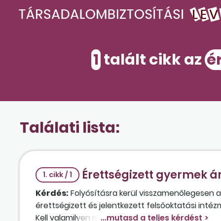
1
talált cikk az
é
Találati lista:
Érettségizett gyermek á
1. cikk / 1
Kérdés:
Folyósításra kerül visszamenőlegesen a 
érettségizett és jelentkezett felsőoktatási int
Kell valamilyen módon igazolni a felvételt?