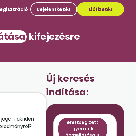
egisztráció
Bejelentkezés
Előfizetés
látása
kifejezésre
Új keresés
indítása:
jogán, aki idén
érettségizett
 eredményről?
gyermek
árvaellátása
X