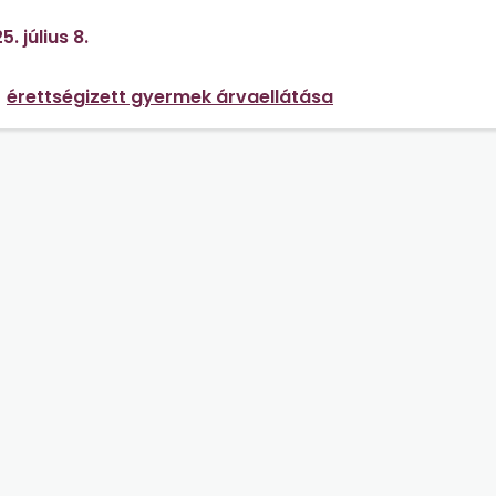
5. július 8.
érettségizett gyermek árvaellátása