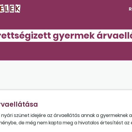
R
rettségizett gyermek árvael
rvaellátása
nyári szünet idejére az árvaellátás annak a gyermeknek a 
ézménybe, de még nem kapta meg a hivatalos értesítést az