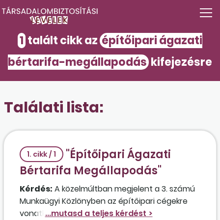
1
talált cikk az
építőipari ágazati
bértarifa-megállapodás
kifejezésre
Találati lista:
"Építőipari Ágazati
1. cikk / 1
Bértarifa Megállapodás"
Kérdés:
A közelmúltban megjelent a 3. számú
Munkaügyi Közlönyben az építőipari cégekre
vonatkozóan "Építőipari Ágazati Bértarifa