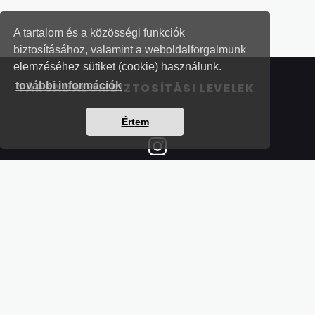
A tartalom és a közösségi funkciók
biztosításához, valamint a weboldalforgalmunk
elemzéséhez sütiket (cookie) használunk.
további információk
TÁRSADALOMBIZTOSÍTÁSI LEVELEK
Értem
Részletek a bankkártyás fizetésről
Kérdések és válaszok a bankkártyás fizetésről