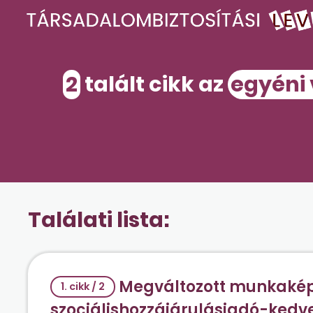
2
talált cikk az
egyéni 
Találati lista:
Megváltozott munkaképe
1. cikk / 2
szociálishozzájárulásiadó-ked