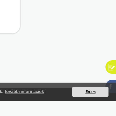
nk.
további információk
Értem
mjegyzék
Magunkról
Impresszum
Kapcsolat
yilatkozat