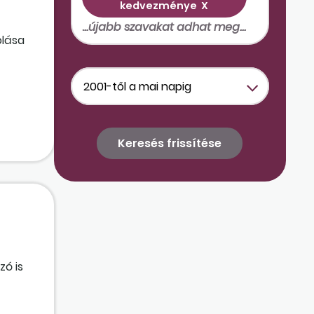
kedvezménye
X
olása
énybe
zó is
ó