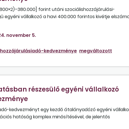
800×2)–380.000] forint utáni szociálishozzájárulási-
gyéni vállalkozó a havi 400.000 forintos kivétje elszám
avi 380.000 forint bruttó munkabére után a munkáltató ig
4. november 5.
lishozzájárulásiadó-kedvezménye
megváltozott
ásban részesülő egyéni vállalkozó
vezménye
iadó-kedvezményt egy kezdő átalányadózó egyéni vállalko
tációs hatóság komplex minősítésével, de jelentős
ékes) fogyatékossági támogatásban részesül? A vállalkoz