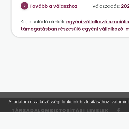
főfoglalkozásban végzi a tevékenységét, egyéb j
Tovább a válaszhoz
Válaszadás:
202
Kapcsolódó címkék:
egyéni vállalkozó szociá
támogatásban részesülő egyéni vállalkozó
m
A tartalom és a közösségi funkciók biztosításához, valami
TÁRSADALOMBIZTOSÍTÁSI LEVELEK
Részletek a bankkártyás fizetésről