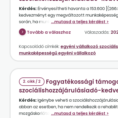
Kérdés:
Érvényesítheti havonta a 153.600 [(266.
kedvezményt egy megváltozott munkaképességű e
során, ha munkaviszonyban is dolgozik, ahol a h
veszi a kedvezményt?
Tovább a válaszhoz
Válaszadás:
202
Kapcsolódó címkék:
egyéni vállalkozó szociá
munkaképességű egyéni vállalkozó
Fogyatékossági támogat
2. cikk / 2
szociálishozzájárulásiadó-ked
Kérdés:
Igénybe veheti a szociálishozzájárulás
abban az esetben, ha nem rendelkezik a rehabili
mozgáskorlátozottságára tekintettel (kerekessz