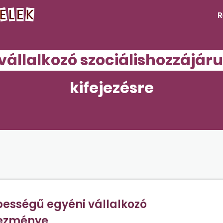
R
vállalkozó szociálishozzáj
kifejezésre
sségű egyéni vállalkozó
vezménye