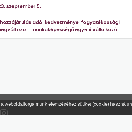
ogviszonnyal nem rendelkezik.
3. szeptember 5.
lishozzájárulásiadó-kedvezménye
fogyatékossági
egváltozott munkaképességű egyéni vállalkozó
nt a weboldalforgalmunk elemzéséhez sütiket (cookie) használu
Hogyan használjam?
Tartalo
Adatkezelési tájékoztató
Jogn