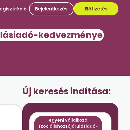
egisztráció
Bejelentkezés
Előfizetés
árulásiadó-kedvezménye
Új keresés indítása:
egyéni vállalkozó
szociálishozzájárulásiadó-