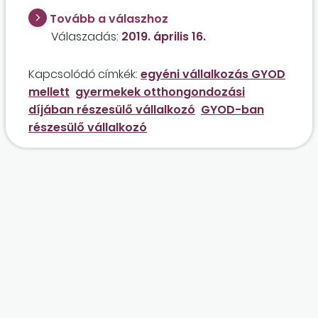
nem végez, és gyermeke betegségére
Tovább a válaszhoz
tekintettel számára hamarosan gyermekek
Válaszadás:
2019. április 16.
otthongondozási díja kerül megállapításra? A
vállalkozó folytatni szeretné a tevékenységét,
Kapcsolódó címkék:
egyéni vállalkozás GYOD
és április hónaptól bejelentkezik a kisadózó
mellett
gyermekek otthongondozási
vállalkozások tételes adójának hatálya alá.
díjában részesülő vállalkozó
GYOD-ban
részesülő vállalkozó