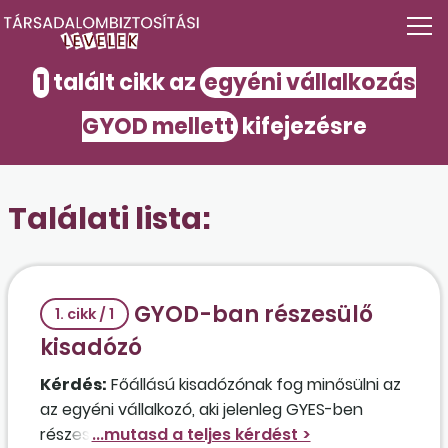
1
talált cikk az
egyéni vállalkozás
GYOD mellett
kifejezésre
Találati lista:
GYOD-ban részesülő
1. cikk / 1
kisadózó
Kérdés:
Főállású kisadózónak fog minősülni az
az egyéni vállalkozó, aki jelenleg GYES-ben
részesül, a vállalkozásában érdemi munkát