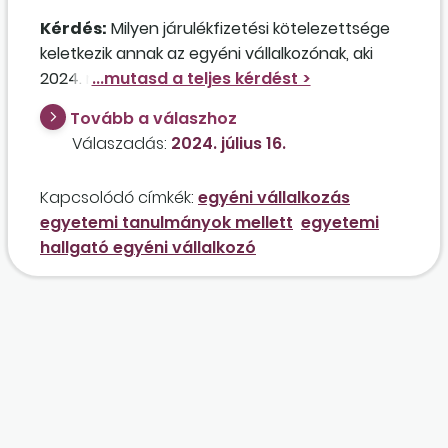
diákigazolványra nem.”
Kérdés:
Milyen járulékfizetési kötelezettsége
keletkezik annak az egyéni vállalkozónak, aki
2024. március 31-ig átalányadózóként
folytatott tevékenységet, de megszüntette
Tovább a válaszhoz
egyéni vállalkozását, amelyet 2024.
Válaszadás:
2024. július 16.
szeptember 1-jétől újra el szeretne indítani? A
vállalkozó ugyanettől az időponttól megkezdi
Kapcsolódó címkék:
egyéni vállalkozás
felsőfokú tanulmányait nappali tagozatos
egyetemi tanulmányok mellett
egyetemi
egyetemi hallgatóként.
hallgató egyéni vállalkozó