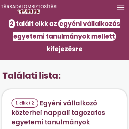
2
talált cikk az
egyéni vállalkozás
egyetemi tanulmányok mellett
kifejezésre
Találati lista:
Egyéni vállalkozó
1. cikk / 2
közterhei nappali tagozatos
egyetemi tanulmányok