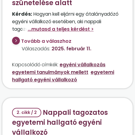
szünetelése alatt
Kérdés:
Hogyan kell eljárni egy átalányadózó
egyéni vállalkozó esetében, aki nappali
tagozatos egyetemi hallgatói státuszára
tekintettel mentesül a minimumjárulék-fizetési
Tovább a válaszhoz
kötelezettség alól, de most a tanulmányait
Válaszadás:
2025. február 11.
halasztja, passzív féléve lesz? Maradhat
továbbra is mellékállású az egyéni
Kapcsolódó címkék:
egyéni vállalkozás
vállalkozásában? Az egyetem a passziválásról
egyetemi tanulmányok mellett
egyetemi
az alábbi tájékoztatást adja: „A NEAK
hallgató egyéni vállalkozó
szabályozása szerint a hallgató jogviszonya
kezdetétől a diákigazolványra való
jogosultságának megszűnéséig – a hallgatói
jogviszony szüneteltetése alatt is – jogosult a
Nappali tagozatos
társadalombiztosításra, így az a passzív félév
2. cikk / 2
alatt is biztosított a számára. A jogviszony
egyetemi hallgató egyéni
szüneteltetése alatt tehát a
vállalkozó
társadalombiztosításra jogosult a hallgató, de