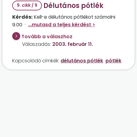
Délutános pótlék
9. cikk / 9
Kérdés:
Kell-e délutános pótlékot számolni
9.00 – 19.00 óráig nyitva tartó üzletben?
Tovább a válaszhoz
Válaszadás:
2003. február 11.
Kapcsolódó címkék:
délutános pótlék
pótlék