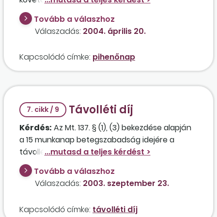
munkarendje az alábbiak szerint folyamatosan
Tovább a válaszhoz
ismétlődik: 1. nap – délelőtt 8 óra; 2. nap –
Válaszadás:
2004. április 20.
délután 8 óra; 3. nap – szabadnap? A dolgozó
délutános pótlékban részesül.
Kapcsolódó címke:
pihenőnap
Távolléti díj
7. cikk / 9
Kérdés:
Az Mt. 137. § (1), (3) bekezdése alapján
a 15 munkanap betegszabadság idejére a
távolléti díj 80 százaléka jár. Beletartozik-e a
távolléti díjba az alapbéren kívül az évek óta
Tovább a válaszhoz
rendszeresen kapott mozgó bér, délutános
Válaszadás:
2003. szeptember 23.
műszakpótlék, túlmunkadíj? Ha igen,
számfejtheti-e egy munkáltató csak az alapbér
Kapcsolódó címke:
távolléti díj
alapján a betegszabadságra járó keresetet