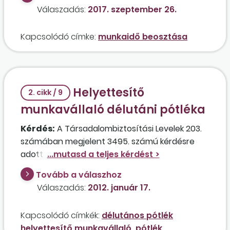
munkaidejét 4 havi munkaidőkeretben számolja
Válaszadás:
2017. szeptember 26.
el úgy, hogy kéthetente szombati napra 06.00-
tól 10.00-ig túlórát rendel el, és így a munkaidő
Kapcsolódó címke:
munkaidő beosztása
beosztása egyenlőtlen lesz?
Helyettesítő
2. cikk / 9
munkavállaló délutáni pótléka
Kérdés:
A Társadalombiztosítási Levelek 203.
számában megjelent 3495. számú kérdésre
adott válaszukkal kapcsolatban kérdezem,
hogy ha egy rendszeresen 8-16 óra között
Tovább a válaszhoz
dolgozó munkavállaló egy másik dolgozót
Válaszadás:
2012. január 17.
helyettesít pár napig 14 óra utáni műszakban,
az eredeti (8-16) órás munkavégzés napjaira is
Kapcsolódó címkék:
délutános pótlék
megilleti-e a délutáni pótlék abban a
helyettesítő munkavállaló
pótlék