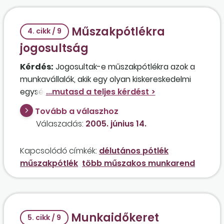
beosztani, illetve kell-e valamilyen pótlékot
fizetni erre a napra, ha szabadnapot
Műszakpótlékra
biztosítanak helyette? Milyen bérezés illeti meg
4. cikk / 9
a munkavállalót, ha fizetett ünnepen végez
jogosultság
munkát, és helyette szabadnapot kap?
Kérdés:
Jogosultak-e műszakpótlékra azok a
munkavállalók, akik egy olyan kiskereskedelmi
egységben dolgoznak, ahol a nyitvatartási idő
hétfőtől péntekig 6.00 órától 20.00 óráig,
Tovább a válaszhoz
szombaton 6.00 órától 14.00 óráig, vasárnap
Válaszadás:
2005. június 14.
7.00 órától 11.00 óráig tart?
Kapcsolódó címkék:
délutános pótlék
műszakpótlék
több műszakos munkarend
Munkaidőkeret
5. cikk / 9