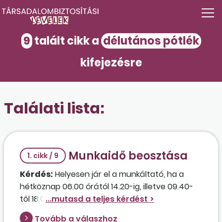
9
talált cikk a
délutános pótlék
kifejezésre
Találati lista:
Munkaidő beosztása
1. cikk / 9
Kérdés:
Helyesen jár el a munkáltató, ha a
hétköznap 06.00 órától 14.20-ig, illetve 09.40-
től 18.00 óráig tartó két műszakos
munkarendben dolgozó munkavállalók
Tovább a válaszhoz