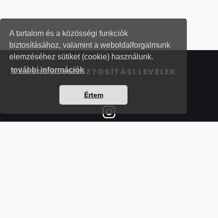
A tartalom és a közösségi funkciók
biztosításához, valamint a weboldalforgalmunk
elemzéséhez sütiket (cookie) használunk.
további információk
TÁRSADALOMBIZTOSÍTÁSI LEVELEK
Értem
Részletek a bankkártyás fizetésről
Kérdések és válaszok a bankkártyás fizetésről