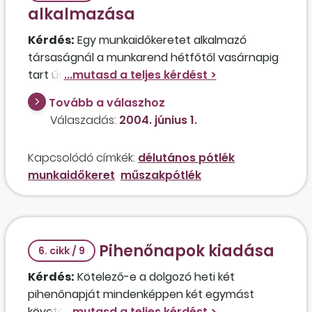
alkalmazása
Kérdés:
Egy munkaidőkeretet alkalmazó
társaságnál a munkarend hétfőtől vasárnapig
tart úgy, hogy két nap munka után egy nap
pihenőnap jár a dolgozóknak. Megilleti a
Tovább a válaszhoz
munkavállalót a délutános pótlék abban az
Válaszadás:
2004. június 1.
esetben, ha 09.00-17.00 óráig van beosztva,
majd a másik nap 11.00-22.00 óráig? Ha a
Kapcsolódó címkék:
délutános pótlék
társaság fizetett ünnepen nyitva tart, és a
munkaidőkeret
műszakpótlék
dolgozó nincs beosztva, jár-e neki a fizetett
ünnep? A társaság egyik beltagja
munkaviszonyban, a másik tagi jogviszonyban
végzi tevékenységét. Ugyanúgy vonatkoznak-e
Pihenőnapok kiadása
rájuk ezek a szabályok?
6. cikk / 9
Kérdés:
Kötelező-e a dolgozó heti két
pihenőnapját mindenképpen két egymást
követő napon kiadni akkor, ha a dolgozó