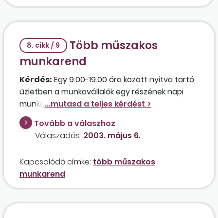
azzal az indoklással, hogy a különféle
rendszeres pótlékokkal azért nem számol, mert
azok a munkaszerződésben nincsenek
Több műszakos
rögzítve?
8. cikk / 9
munkarend
Kérdés:
Egy 9.00-19.00 óra között nyitva tartó
üzletben a munkavállalók egy részének napi
munkaideje 7.00-15.00 óráig, más részének
11.00-19.00 óráig tart, hetenkénti váltással. A
Tovább a válaszhoz
napi munkaidőben tehát van négy óra, amikor
Válaszadás:
2003. május 6.
valamennyi munkavállaló munkát végez a
munkaideje szerint. Több műszakos
Kapcsolódó címke:
több műszakos
munkarendnek minősül-e, ha a munkavállalók
munkarend
csak részben váltják egymást, és van a
munkaidőnek olyan része, amely alatt
valamennyi munkavállaló együtt dolgozik?