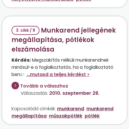
hónapban?
Munkarend jellegének
3. cikk / 9
megállapítása, pótlékok
elszámolása
Kérdés:
Megszakítás nélküli munkarendnek
minősül-e a foglalkoztatás, ha a foglalkoztató
benzinkút mindennap reggel 5.00 órától este
22.00 óráig tart nyitva? A dolgozók két
Tovább a válaszhoz
műszakban dolgoznak, 5.00 órától 13.30 óráig,
Válaszadás:
2010. szeptember 28.
illetve 13.30-tól 22.00 óráig, melyből 30 perc a
munkaközi pihenőidő. Helyesen jár-e el a
Kapcsolódó címkék:
munkarend
munkarend
munkáltató, ha csak a délutáni pótlékot fizeti
megállapítása
műszakpótlék
pótlék
meg? Mennyi a pótlék mértéke? Havonta
hányszor lehet a dolgozókat vasárnapra