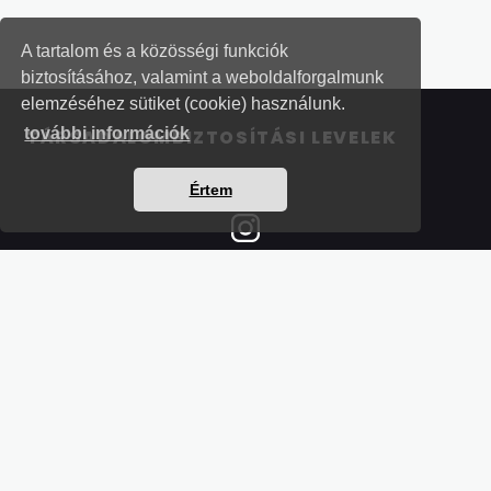
A tartalom és a közösségi funkciók
biztosításához, valamint a weboldalforgalmunk
elemzéséhez sütiket (cookie) használunk.
további információk
TÁRSADALOMBIZTOSÍTÁSI LEVELEK
Értem
Részletek a bankkártyás fizetésről
Kérdések és válaszok a bankkártyás fizetésről