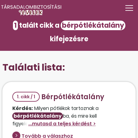
1
talált cikk a
bérpótlékátalány
kifejezésre
Találati lista:
Bérpótlékátalány
1. cikk / 1
Kérdés:
Milyen pótlékok tartoznak a
bérpótlékátalány
ba, és mire kell
figyelemmel lenni az összeg
meghatározásakor?
Tovább a válaszhoz