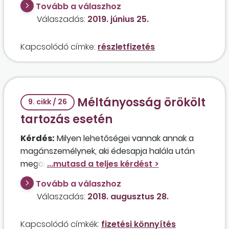
Tovább a válaszhoz
különbözetet egy összegben befizetné? Milyen
Válaszadás:
2019. június 25.
módon igényelhető a részletfizetés?
Kapcsolódó címke:
részletfizetés
Méltányosság örökölt
9. cikk / 26
tartozás esetén
Kérdés:
Milyen lehetőségei vannak annak a
magánszemélynek, aki édesapja halála után
megörökölte a szülei vidéki családi házát, ami
megoldást jelenthetett volna jelenlegi nehéz
Tovább a válaszhoz
élethelyzetében, de ügyvédje információi
Válaszadás:
2018. augusztus 28.
szerint az örökség erejéig felelnie kell egyéni
vállalkozóként elhunyt szülője
Kapcsolódó címkék:
fizetési könnyítés
adótartozás
aiért? Az örökös egyedül neveli