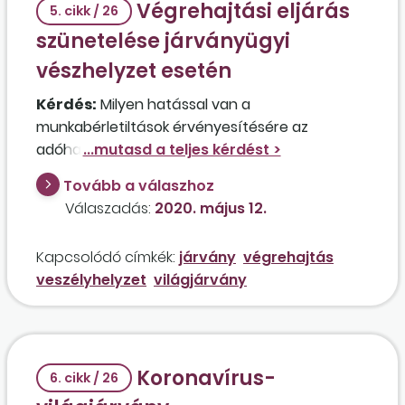
Végrehajtási eljárás
5. cikk / 26
szünetelése járványügyi
vészhelyzet esetén
Kérdés:
Milyen hatással van a
munkabérletiltások érvényesítésére az
adóhatóság szünetelésre vonatkozó
intézkedése?
Tovább a válaszhoz
Válaszadás:
2020. május 12.
Kapcsolódó címkék:
járvány
végrehajtás
veszélyhelyzet
világjárvány
Koronavírus-
6. cikk / 26