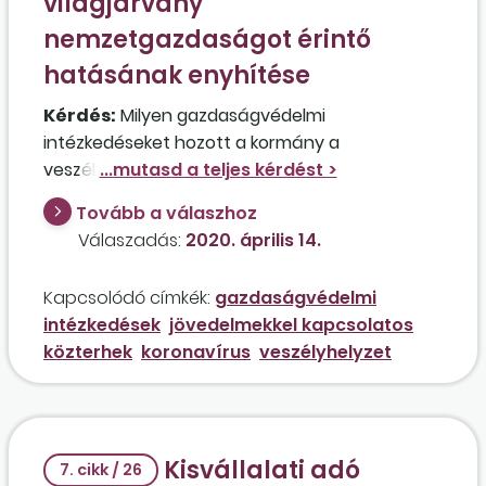
világjárvány
nemzetgazdaságot érintő
hatásának enyhítése
Kérdés:
Milyen gazdaságvédelmi
intézkedéseket hozott a kormány a
veszélyhelyzetre tekintettel annak érdekében,
hogy a kisvállalkozások nehéz helyzetét
Tovább a válaszhoz
segítse?
Válaszadás:
2020. április 14.
Kapcsolódó címkék:
gazdaságvédelmi
intézkedések
jövedelmekkel kapcsolatos
közterhek
koronavírus
veszélyhelyzet
Kisvállalati adó
7. cikk / 26