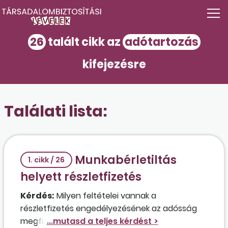
26
talált cikk az
adótartozás
kifejezésre
Találati lista:
Munkabérletiltás
1. cikk / 26
helyett részletfizetés
Kérdés:
Milyen feltételei vannak a
részletfizetés engedélyezésének az adósság
megfizetésére a végrehajtási eljárásban és