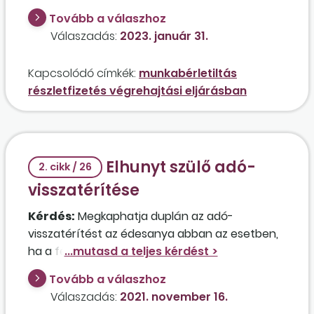
azon belül a munkabérletiltás rendszerében?
Tovább a válaszhoz
Valóban elkerülhető a munkabér letiltása a
Válaszadás:
2023. január 31.
részletfizetéssel?
Kapcsolódó címkék:
munkabérletiltás
részletfizetés végrehajtási eljárásban
Elhunyt szülő adó-
2. cikk / 26
visszatérítése
Kérdés:
Megkaphatja duplán az adó-
visszatérítést az édesanya abban az esetben,
ha a férje 2021. október 10-én egy balesetben
elhunyt?
Tovább a válaszhoz
Válaszadás:
2021. november 16.