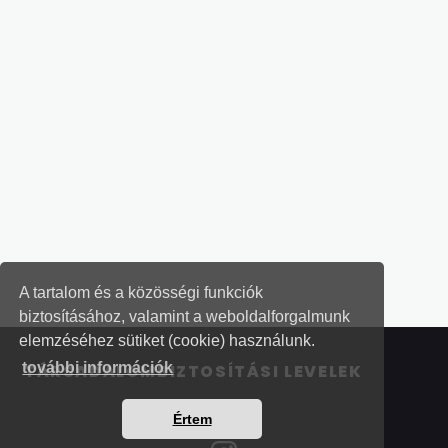
A tartalom és a közösségi funkciók
biztosításához, valamint a weboldalforgalmunk
elemzéséhez sütiket (cookie) használunk.
további információk
TÁRSADALOMBIZTOSÍTÁSI LEVELEK
Értem