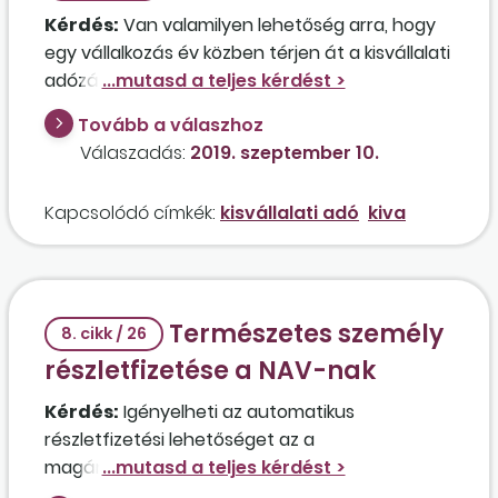
Kérdés:
Van valamilyen lehetőség arra, hogy
egy vállalkozás év közben térjen át a kisvállalati
adózás szerinti közteherfizetésre, vagy ez
kizárólag év végén lehetséges? Hogyan, milyen
Tovább a válaszhoz
nyomtatványon lehet bejelentkezni a
Válaszadás:
2019. szeptember 10.
kisvállalati adó hatálya alá?
Kapcsolódó címkék:
kisvállalati adó
kiva
Természetes személy
8. cikk / 26
részletfizetése a NAV-nak
Kérdés:
Igényelheti az automatikus
részletfizetési lehetőséget az a
magánszemély, akinek a tartozása jelenleg
meghaladja az 500 ezer forintot, de a