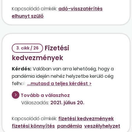
Kapcsolódó címkék:
adó-visszatérítés
elhunyt szülő
Fizetési
3. cikk / 26
kedvezmények
Kérdés:
Valóban van arra lehetőség, hogy a
pandémia idején nehéz helyzetbe kerülő cég
felhalmozott tartozásait elengedje az
adóhatóság? Milyen feltételekkel kérhető az
Tovább a válaszhoz
elengedés?
Válaszadás:
2021. július 20.
Kapcsolódó címkék:
fizetési kedvezmények
fizetési könnyítés
pandémia
veszélyhelyzet