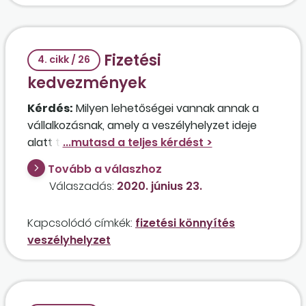
Fizetési
4. cikk / 26
kedvezmények
Kérdés:
Milyen lehetőségei vannak annak a
vállalkozásnak, amely a veszélyhelyzet ideje
alatt teljesen felélte a tartalékait, és mostanra
jelentős köztehertartozást halmozott fel? Van
Tovább a válaszhoz
valamilyen halasztás vagy méltányosság
Válaszadás:
2020. június 23.
ebben az esetben?
Kapcsolódó címkék:
fizetési könnyítés
veszélyhelyzet