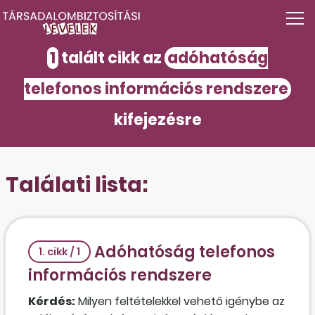
1
talált cikk az
adóhatóság
telefonos információs rendszere
kifejezésre
Találati lista:
Adóhatóság telefonos
1. cikk / 1
információs rendszere
Kérdés:
Milyen feltételekkel vehető igénybe az