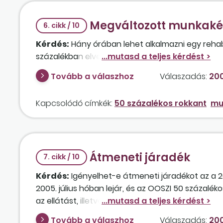
Megváltozott munkakép
6. cikk / 10
Kérdés:
Hány órában lehet alkalmazni egy rehab
százalékban elvesztette?
Tovább a válaszhoz
Válaszadás:
200
Kapcsolódó címkék:
50 százalékos rokkant
mu
Átmeneti járadék
7. cikk / 10
Kérdés:
Igényelhet-e átmeneti járadékot az a 20
2005. július hóban lejár, és az OOSZI 50 százalé
az ellátást, illetve mennyi az összege? Igényelh
(már jelenleg is rendelkezik 42 év szolgálati i
Tovább a válaszhoz
Válaszadás:
200