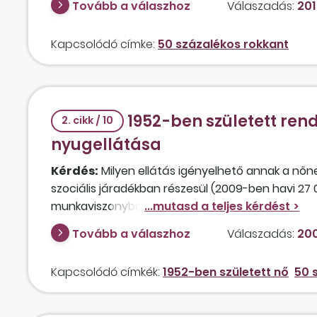
Tovább a válaszhoz
Válaszadás:
201
Kapcsolódó címke:
50 százalékos rokkant
1952-ben született rend
2. cikk / 10
nyugellátása
Kérdés:
Milyen ellátás igényelhető annak a nőnek,
szociális járadékban részesül (2009-ben havi 27
munkaviszonyban áll, és 28 év szolgálati idővel r
Tovább a válaszhoz
Válaszadás:
200
Kapcsolódó címkék:
1952-ben született nő
50 