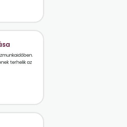
 illetve ha a
 a nyugdíj
ása
észmunkaidőben.
enek terhelik az