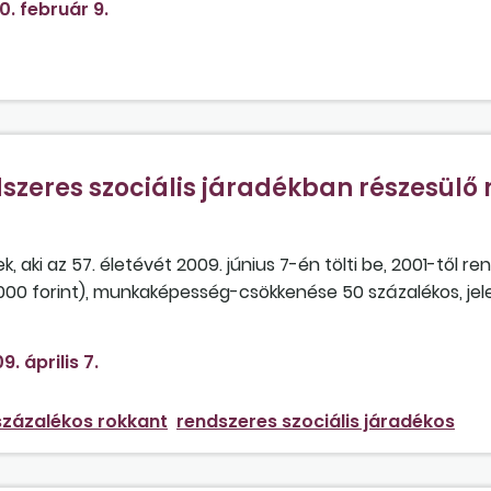
0. február 9.
szeres szociális járadékban részesülő 
 aki az 57. életévét 2009. június 7-én tölti be, 2001-től r
 000 forint), munkaképesség-csökkenése 50 százalékos, jel
endelkezik?
9. április 7.
százalékos rokkant
rendszeres szociális járadékos