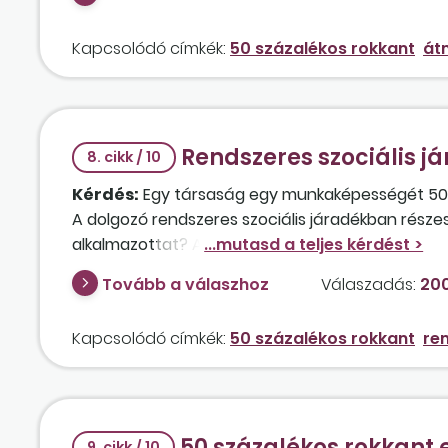
munkaképesség-csökkenésről szóló határozatot, a
bíróságon munkaképesség-csökkenését magasabb 
Kapcsolódó címkék:
50 százalékos rokkant
át
közötti különbségre?
Rendszeres szociális 
8. cikk / 10
Kérdés:
Egy társaság egy munkaképességét 50 s
A dolgozó rendszeres szociális járadékban részesül
alkalmazottat? A ledolgozott idő szolgálati időn
Tovább a válaszhoz
Válaszadás:
200
Kapcsolódó címkék:
50 százalékos rokkant
re
50 százalékos rokkant e
9. cikk / 10