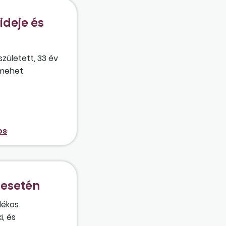
ideje és
zületett, 33 év
 mehet
os
 esetén
lékos
i, és