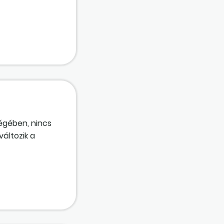
cégében, nincs
áltozik a
rulékokat
égbiztosítási