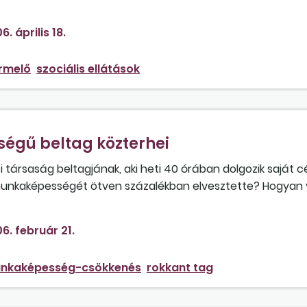
sszegű bevételt eléri?
6. április 18.
rmelő
szociális ellátások
gű beltag közterhei
éti társaság beltagjának, aki heti 40 órában dolgozik saját 
nkaképességét ötven százalékban elvesztette? Hogyan v
7 százalékos? Meg kell-e fizetnie a minimálbér után a já
t? A levont 4 százalék és 8,5 százalék nyugdíj- és egészs
6. február 21.
1 százalékot? Hol található minderre törvényi hivatkozást?
nkaképesség-csökkenés
rokkant tag