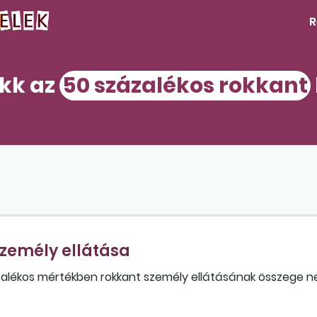
R
ikk az
50 százalékos rokkant
személy ellátása
ázalékos mértékben rokkant személy ellátásának összege 