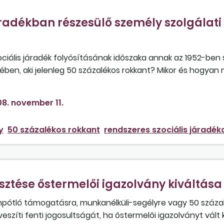
radékban részesülő személy szolgálati 
ciális járadék folyósításának időszaka annak az 1952-ben s
ben, aki jelenleg 50 százalékos rokkant? Mikor és hogyan
8. november 11.
y
50 százalékos rokkant
rendszeres szociális járadék
esztése őstermelői igazolvány kiváltása
empótló támogatásra, munkanélküli-segélyre vagy 50 száza
szíti fenti jogosultságát, ha őstermelői igazolványt vált k