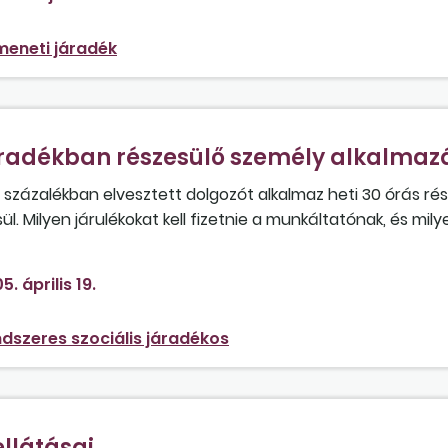
 döntés megszületéséig jogosult-e az átmeneti járadékra,
mértékben állapítják meg, a későbbiekben a járadék és
meneti járadék
járadékban részesülő személy alkalmaz
zázalékban elvesztett dolgozót alkalmaz heti 30 órás r
. Milyen járulékokat kell fizetnie a munkáltatónak, és mily
ek minősül-e?
5. április 19.
ndszeres szociális járadékos
llátásai