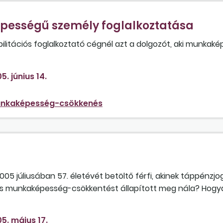
ességű személy foglalkoztatása
ilitációs foglalkoztató cégnél azt a dolgozót, aki munkak
5. június 14.
nkaképesség-csökkenés
05 júliusában 57. életévét betöltő férfi, akinek táppénzj
kos munkaképesség-csökkentést állapított meg nála? Hogyan
eti-e majd az előrehozott öregségi nyugdíjat a 60. életéve 
dővel)? Amennyiben a bíróságon megtámadja az 50 százaléko
5. május 17.