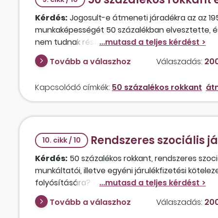
Kérdés:
Jogosult-e átmeneti járadékra az az 1951
munkaképességét 50 százalékban elvesztette, és 3
nem tudnak részére munkát biztosítani.
Tovább a válaszhoz
Válaszadás:
200
Kapcsolódó címkék:
50 százalékos rokkant
át
Rendszeres szociális j
10. cikk / 10
Kérdés:
50 százalékos rokkant, rendszeres szoci
munkáltatói, illetve egyéni járulékfizetési kötele
folyósítására?
Tovább a válaszhoz
Válaszadás:
200