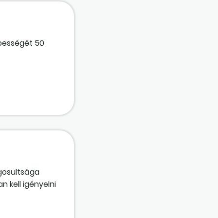
épességét 50
ogosultsága
 kell igényelni
betöltésekor
s