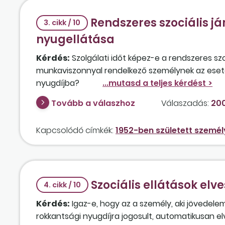
Rendszeres szociális já
3. cikk / 10
nyugellátása
Kérdés:
Szolgálati időt képez-e a rendszeres szo
munkaviszonnyal rendelkező személynek az eseté
nyugdíjba?
Tovább a válaszhoz
Válaszadás:
200
Kapcsolódó címkék:
1952-ben született személ
Szociális ellátások elv
4. cikk / 10
Kérdés:
Igaz-e, hogy az a személy, aki jövedel
rokkantsági nyugdíjra jogosult, automatikusan elve