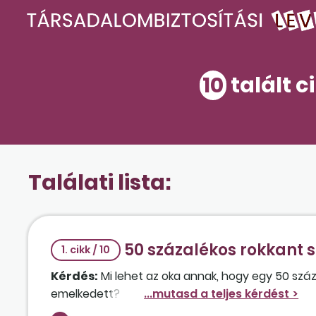
10
talált c
Találati lista:
50 százalékos rokkant 
1. cikk / 10
Kérdés:
Mi lehet az oka annak, hogy egy 50 sz
emelkedett?