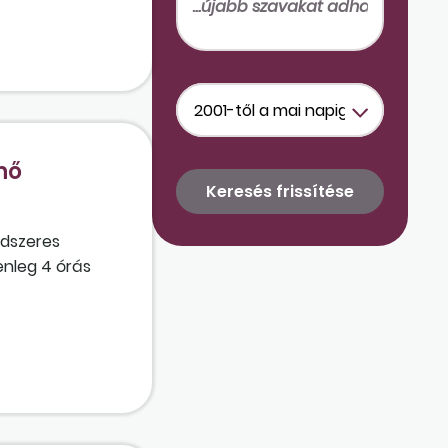
nő
endszeres
enleg 4 órás