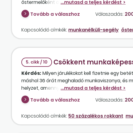
őstermelőként az éves maximum 600 000 forint ö
Tovább a válaszhoz
Válaszadás:
200
Kapcsolódó címkék:
munkanélküli-segély
őste
Csökkent munkaképessé
5. cikk / 10
Kérdés:
Milyen járulékokat kell fizetnie egy bet
máshol 36 órát meghaladó munkaviszonya, és mu
helyzet, amennyiben munkaképesség csökkenése 6
abban az esetben, ha nem vesz fel tagi jövedelme
Tovább a válaszhoz
Válaszadás:
200
járulékot is meg kell fizetnie, vagy csak a 18 és 1
Kapcsolódó címkék:
50 százalékos rokkant
mu