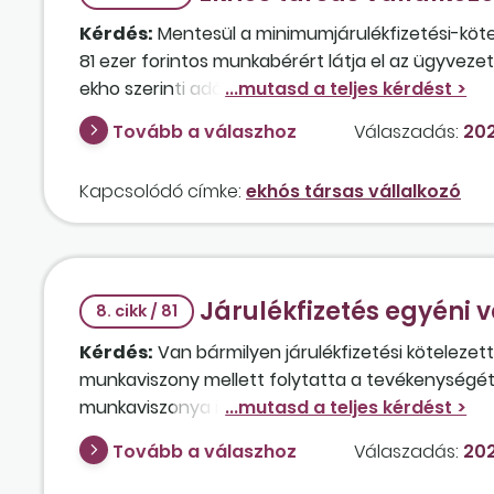
Kérdés:
Mentesül a minimumjárulékfizetési-kötel
81 ezer forintos munkabérért látja el az ügyvez
ekho szerinti adózást választja évi 15 milliós öss
Tovább a válaszhoz
Válaszadás:
202
Kapcsolódó címke:
ekhós társas vállalkozó
Járulékfizetés egyéni v
8. cikk / 81
Kérdés:
Van bármilyen járulékfizetési kötelezett
munkaviszony mellett folytatta a tevékenységét, a
munkaviszonya is megszűnt? A vállalkozó kivétet
Tovább a válaszhoz
Válaszadás:
202