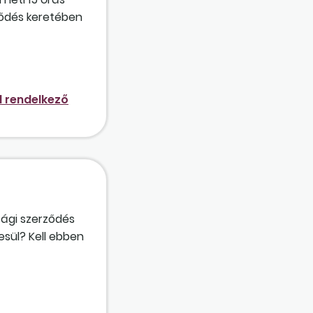
ződés keretében
l rendelkező
sági szerződés
esül? Kell ebben
élyesen is végez