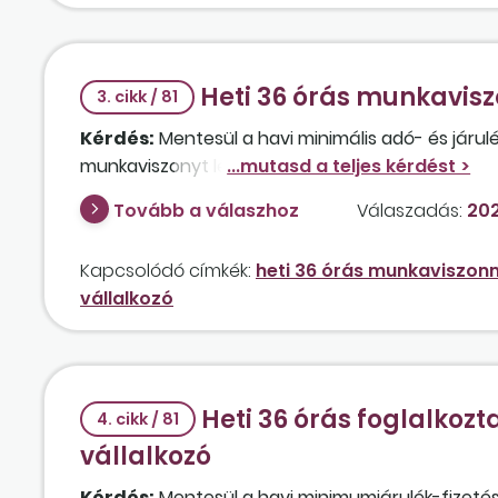
Heti 36 órás munkavisz
3. cikk / 81
Kérdés:
Mentesül a havi minimális adó- és járulék
munkaviszonyt létesít egy diákszövetkezettel?
Tovább a válaszhoz
Válaszadás:
202
Kapcsolódó címkék:
heti 36 órás munkaviszonn
vállalkozó
Heti 36 órás foglalkoz
4. cikk / 81
vállalkozó
Kérdés:
Mentesül a havi minimumjárulék-fizetési k