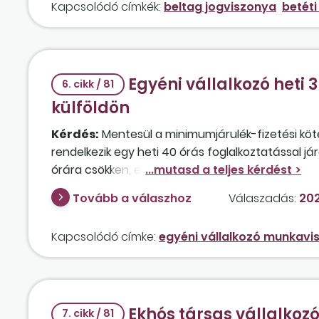
Kapcsolódó címkék:
beltag jogviszonya
betéti
Egyéni vállalkozó heti
6. cikk / 81
külföldön
Kérdés:
Mentesül a minimumjárulék-fizetési kötel
rendelkezik egy heti 40 órás foglalkoztatással j
órára csökken, ezzel egy időben azonban Ausztriá
dolgozik majd? Összevonható a magyarországi é
Tovább a válaszhoz
Válaszadás:
202
Kapcsolódó címke:
egyéni vállalkozó munkavi
Ekhós társas vállalkoz
7. cikk / 81