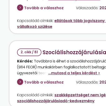
jogosultságot, ha a tulajdonrésze megváltozik a
Tovább a válaszhoz
Válaszadás:
202
Kapcsolódó címkék:
ellátások több jogviszony
vállalkozó szülése
Szociálishozzájárulási
2. cikk / 81
Kérdés:
Továbbra is élhet a szociálishozzájáru
(9114 FEOR) munkakörben foglalkoztatott beltagja
ügyvezetői teendőket is ellátja? Be kell nyújta
Tovább a válaszhoz
Válaszadás:
202
Kapcsolódó címkék:
szakképzettséget nem igé
szociálishozzájárulásiadó-kedvezmény