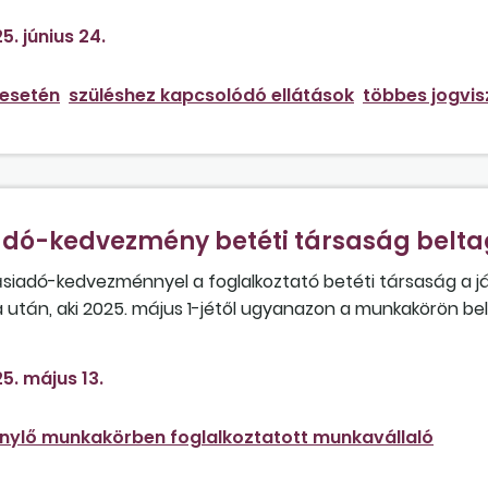
 kft.-ben, de a jogviszony nem módosul?
5. június 24.
 esetén
szüléshez kapcsolódó ellátások
többes jogvis
adó-kedvezmény betéti társaság belta
lásiadó-kedvezménnyel a foglalkoztató betéti társaság a 
 után, aki 2025. május 1-jétől ugyanazon a munkakörön bel
ni ebben az esetben a ’T1041-es nyomtatványt?
5. május 13.
nylő munkakörben foglalkoztatott munkavállaló