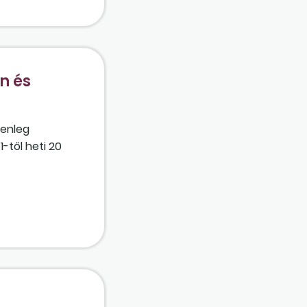
n és
lenleg
-től heti 20
az 16 órát