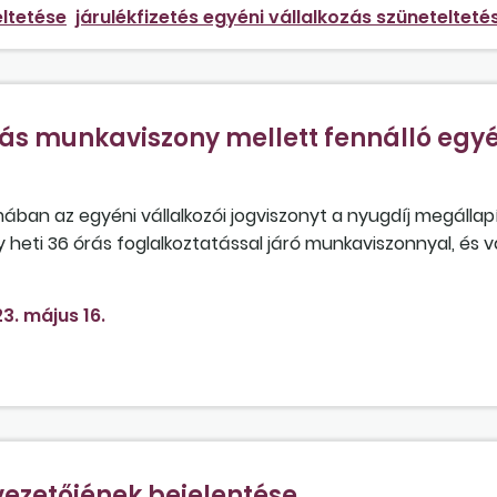
eltetése
járulékfizetés egyéni vállalkozás szünetelteté
órás munkaviszony mellett fennálló egy
ában az egyéni vállalkozói jogviszonyt a nyugdíj megálla
 heti 36 órás foglalkoztatással járó munkaviszonnyal, és v
3. május 16.
vezetőjének bejelentése