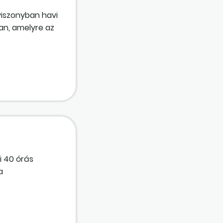
viszonyban havi
an, amelyre az
i 40 órás
a