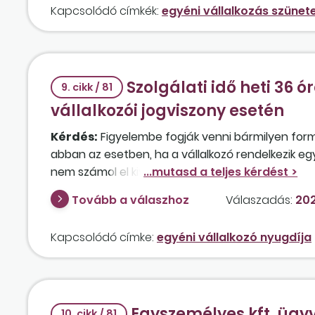
Kapcsolódó címkék:
egyéni vállalkozás szünet
Szolgálati idő heti 36 
9. cikk / 81
vállalkozói jogviszony esetén
Kérdés:
Figyelembe fogják venni bármilyen form
abban az esetben, ha a vállalkozó rendelkezik egy
nem számol el kivétet?
Tovább a válaszhoz
Válaszadás:
202
Kapcsolódó címke:
egyéni vállalkozó nyugdíja
Egyszemélyes kft. ügy
10. cikk / 81