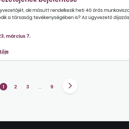
gyvezetőjét, aki másutt rendelkezik heti 40 órás munkaviszon
ik a társaság tevékenységében is? Az ügyvezető díjaz
3. március 7.
tője
1
2
3
…
9