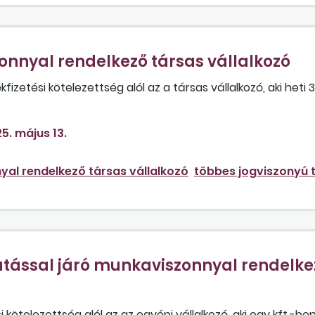
onnyal rendelkező társas vállalkozó
fizetési kötelezettség alól az a társas vállalkozó, aki heti 
5. május 13.
yal rendelkező társas vállalkozó
többes jogviszonyú 
tatással járó munkaviszonnyal rendelke
ötelezettség alól az az egyéni vállalkozó, aki egy kft.-ben