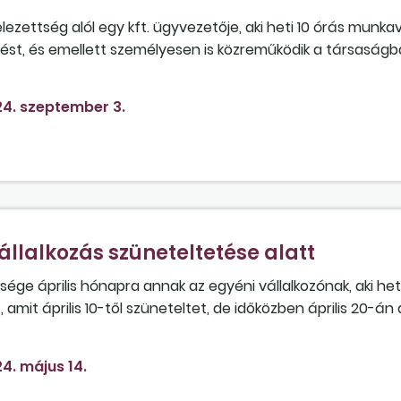
ezettség alól egy kft. ügyvezetője, aki heti 10 órás munka
etést, és emellett személyesen is közreműködik a társaságb
zeghatárig?
4. szeptember 3.
állalkozás szüneteltetése alatt
sége április hónapra annak az egyéni vállalkozónak, aki het
mit április 10-től szüneteltet, de időközben április 20-án 
 nem számolt el.
4. május 14.