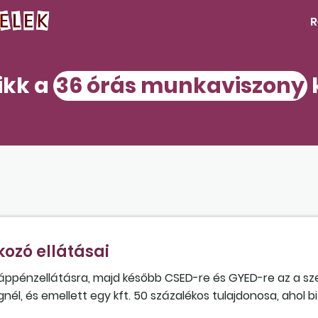
R
ikk a
36 órás munkaviszony
kozó ellátásai
áppénzellátásra, majd később CSED-re és GYED-re az a szem
él, és emellett egy kft. 50 százalékos tulajdonosa, ahol b
nkaviszony mellett” kóddal, 1210 FEOR-számmal? Befolyásolj