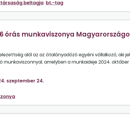
 társaság beltagja
bt.-tag
 36 órás munkaviszonya Magyarországo
ezettség alól az az átalányadózó egyéni vállalkozó, aki je
áró munkaviszonnyal, amelyben a munkaideje 2024. október 1
ban is munkaviszonyt fog létesíteni, ahol heti 2 napot, az
s az ausztriai munkaviszony ebben az esetben?
4. szeptember 24.
szonya
ó