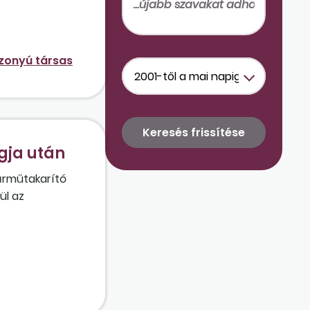
zonyú társas
gja után
járműtakarító
ül az