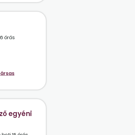
36 órás
társas
ző egyéni
 heti 15 órás