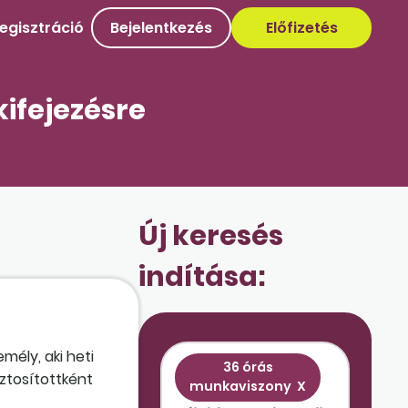
egisztráció
Bejelentkezés
Előfizetés
kifejezésre
Új keresés
indítása:
ély, aki heti
36 órás
iztosítottként
munkaviszony
X
a a