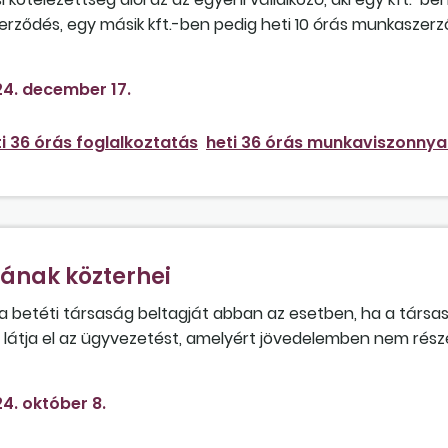
rződés, egy másik kft.-ben pedig heti 10 órás munkaszer
4. december 17.
i 36 órás foglalkoztatás
heti 36 órás munkaviszonnya
jának közterhei
i a betéti társaság beltagját abban az esetben, ha a társa
n látja el az ügyvezetést, amelyért jövedelemben nem rész
g után? Hogyan változik a helyzet, ha a későbbiekben szem
4. október 8.