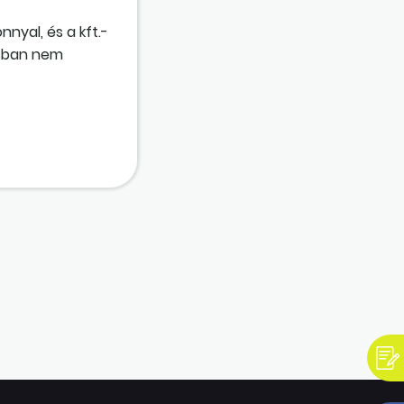
nyal, és a kft.-
ásban nem