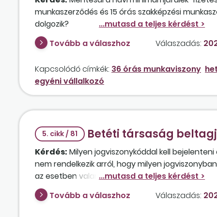
munkaszerződés és 15 órás szakképzési munkasze
dolgozik?
Tovább a válaszhoz
Válaszadás:
202
Kapcsolódó címkék:
36 órás munkaviszony
het
egyéni vállalkozó
Betéti társaság beltag
5. cikk / 81
Kérdés:
Milyen jogviszonykóddal kell bejelenten
nem rendelkezik arról, hogy milyen jogviszonyba
az esetben valamilyen közterhet fizetni a belta
munkát a társaságban?
Tovább a válaszhoz
Válaszadás:
202