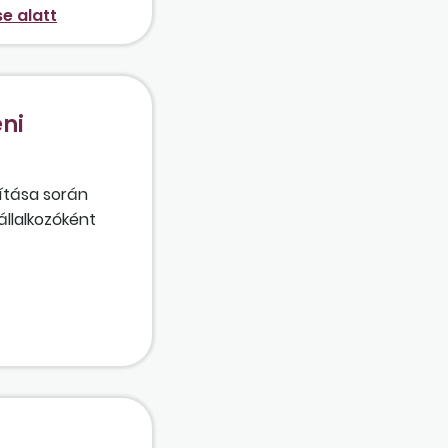
se alatt
éni
pítása során
állalkozóként