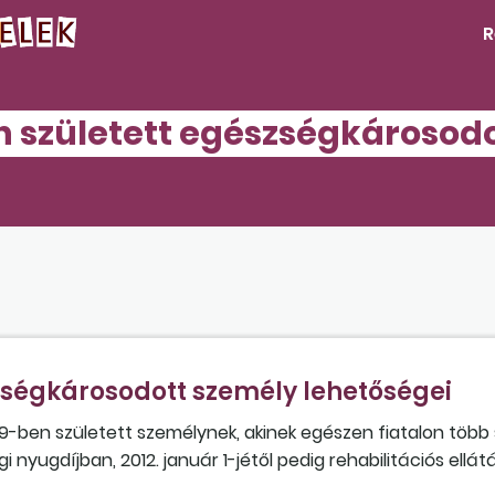
R
n született egészségkárosod
zségkárosodott személy lehetőségei
9-ben született személynek, akinek egészen fiatalon több 
i nyugdíjban, 2012. január 1-jétől pedig rehabilitációs ellá
tott be nyugellátásra igényt, de azt elutasították, mert ne