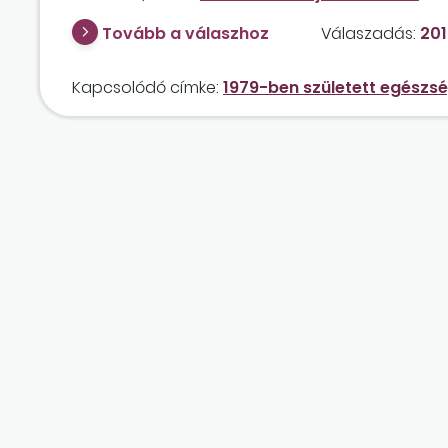
rendelkezik elég szolgálati idővel, a munkahelyke
Tovább a válaszhoz
Válaszadás:
201
Kapcsolódó címke:
1979-ben született egészs