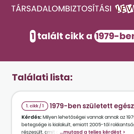
1
talált cikk a
1979-be
Találati lista:
1979-ben született egés
1. cikk / 1
Kérdés:
Milyen lehetőségei vannak annak az 197
betegsége is kialakult, emiatt 2005-től rokkantság
részesült, amit a felülvizsgálaton elvettek? Nyúj