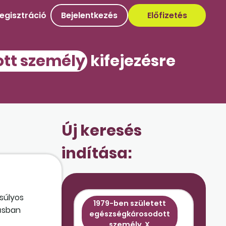
egisztráció
Bejelentkezés
Előfizetés
ott személy
kifejezésre
Új keresés
indítása:
súlyos
1979-ben született
tásban
egészségkárosodott
m
személy
X