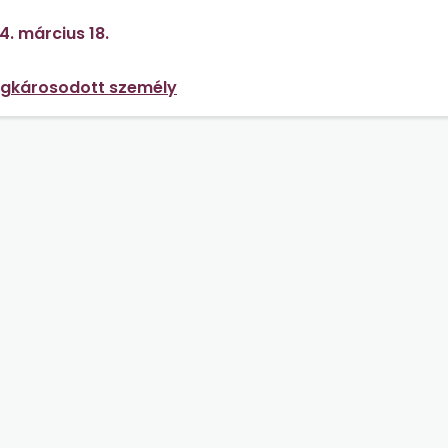
resés viszont a betegségei miatt sikertelen.
4. március 18.
égkárosodott személy