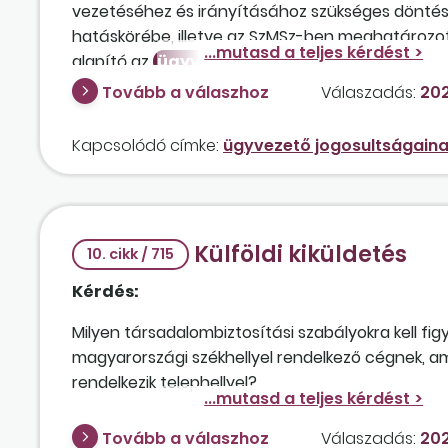
vezetéséhez és irányításához szükséges döntés
hatáskörébe, illetve az SzMSz-ben meghatározo
alapító az
ügyvezető
ügyvezetési jogosultságá
nem minősülő személy hatáskörére tekintettel?
Tovább a válaszhoz
Válaszadás:
202
Kapcsolódó címke:
ügyvezető jogosultságaina
Külföldi kiküldetés
10. cikk / 715
Kérdés:
Milyen társadalombiztosítási szabályokra kell fi
magyarországi székhellyel rendelkező cégnek, am
rendelkezik telephellyel?
Tovább a válaszhoz
Válaszadás:
202