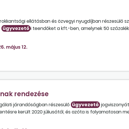
s, rokkantsági ellátásban és özvegyi nyugdíjban részesülő 
z
ügyvezető
i teendőket a kft.-ben, amelynek 50 százalé
 hogy nem kell őt bejelenteni, mivel havi 50 ezer forintos
zik a helyzet, ha az érintett tag májustól személyesen is
6. május 12.
avi 50 ezer forintos megbízási díjat számol el a társas
vállalkozói jogviszony vagy a tartós megbízási jogviszony 
ának rendezése
lgálati járandóságban részesülő
ügyvezető
jogviszonyát
entésre került 2020 júliusától, és azóta is folyamatosan m
ető
i teendőket pedig 0 forintos megbízási díj ellenében lá
 nem is tagja a vállalkozásnak? Milyen következményekkel k