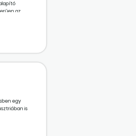
alapító
zerűen az
ségviselőnek
ésben egy
sztriában is