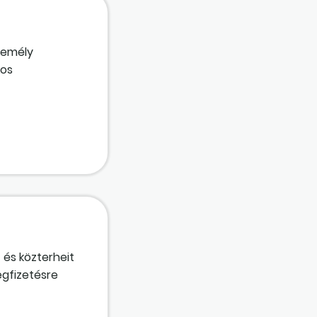
személy
kos
 megbízási díja
 közreműködik a
ág a számára?
a kedvezőbb a
 és közterheit
egfizetésre
tja el, de most
ell számolnia a