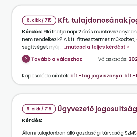
Kft. tulajdonosának j
8. cikk / 715
Kérdés:
Elláthatja napi 2 órás munkaviszonyban 
nem rendelkezik? A kft. fitnesztermet működtet,
segítséget nyújt az egyes gyakorlatokban, ha a v
Tovább a válaszhoz
Válaszadás:
202
Kapcsolódó címkék:
kft.-tag jogviszonya
kft.
Ügyvezető jogosultság
9. cikk / 715
Kérdés:
Állami tulajdonban álló gazdasági társaság SzM