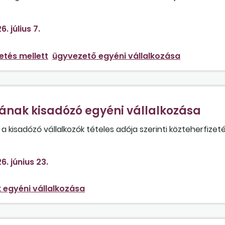
ezd. Ebben az esetben lehetséges, hogy egyéni vállalkozók
e fizessen semmit? Végelszámolóként ugyanazok a szabál
6. július 7.
etés mellett
ügyvezető egyéni vállalkozása
jának kisadózó egyéni vállalkozása
 kisadózó vállalkozók tételes adója szerinti közteherfizet
6. június 23.
 egyéni vállalkozása