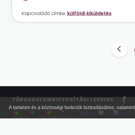
Kapcsolódó címke:
külföldi kiküldetés
TÁRSADALOMBIZTOSÍTÁSI LEVELEK
A tartalom és a közösségi funkciók biztosításához, valami
Részletek a bankkártyás fizetésről
Kérdések és válaszok a bankkártyás fizetésről