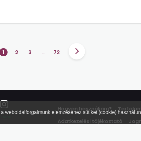
1
2
3
…
72
Hogyan használjam?
Tartalo
nt a weboldalforgalmunk elemzéséhez sütiket (cookie) használu
Adatkezelési tájékoztató
Jogn