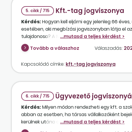
Kft.-tag jogviszonya
5. cikk / 715
Kérdés:
Hogyan kell eljárni egy jelenleg 66 éve
esetében, aki megbízási jogviszonyban látja el a
tulajdonosa? A NAV-nál azt a tájékoztatást kapta,
alatta marad a minimálbér 30 százalékának. Válto
Tovább a válaszhoz
Válaszadás:
202
társaság tevékenységében, amelyért ugyancsak h
Abban az esetben, ha be kell jelenteni, a társas 
Kapcsolódó címke:
kft.-tag jogviszonya
számára?
Ügyvezető jogviszony
6. cikk / 715
Kérdés:
Milyen módon rendezheti egy kft. a szo
abban az esetben, ha társas vállalkozóként bejel
kerülnek utána a minimumközterhek, az
ügyvez
a könyvelőváltás során kiderült, hogy az érintett