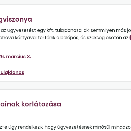
ogviszonya
az ügyvezetést egy kft. tulajdonosa, aki semmilyen más j
 ahová kártyával történik a belépés, és szükség esetén az
endég kéri.
6. március 3.
-tulajdonos
ainak korlátozása
Sz-e úgy rendelkezik, hogy ügyvezetésnek minősül mindazo