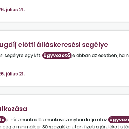
6. július 21.
gdíj előtti álláskeresési segélye
si segélyre egy kft.
ügyvezető
je abban az esetben, ha 
málbér 30 százalékát?
6. július 21.
alkozása
tő
je részmunkaidős munkaviszonyban látja el az
ügyvez
a cég a minimálbér 30 százaléka után fizeti a járulékot utá