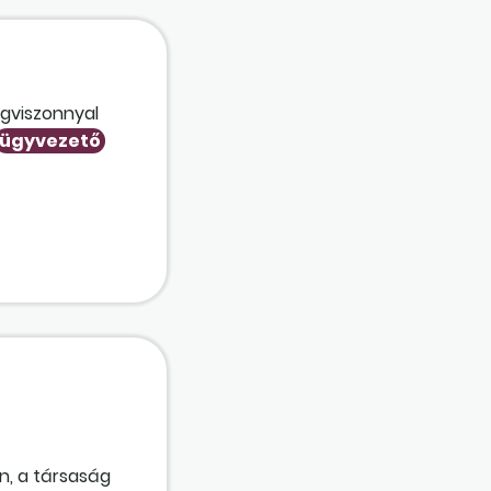
ogviszonnyal
ügyvezető
n, a társaság