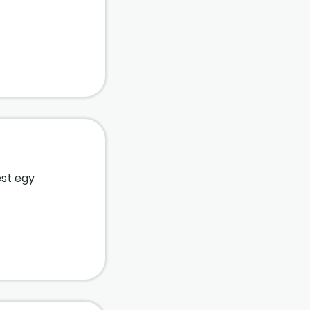
ént fizesse
yok
ést egy