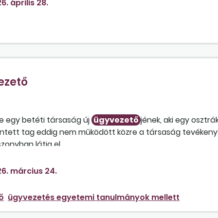
6. április 28.
yként?
ezető
e egy betéti társaság új
ügyvezető
jének, aki egy oszt
rintett tag eddig nem működött közre a társaság tevéken
zonyban látja el.
6. március 24.
ő
ügyvezetés egyetemi tanulmányok mellett