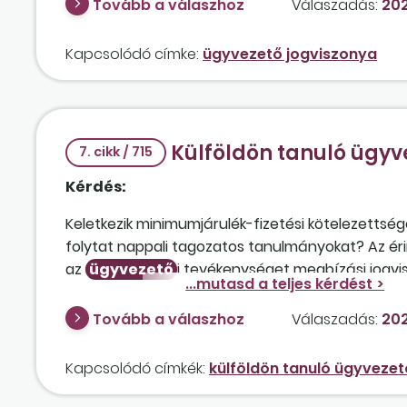
Tovább a válaszhoz
Válaszadás:
202
cégnek, illetve az
ügyvezető
nek magánszemél
Kapcsolódó címke:
ügyvezető jogviszonya
Külföldön tanuló ügyv
7. cikk / 715
Kérdés:
Keletkezik minimumjárulék-fizetési kötelezettség
folytat nappali tagozatos tanulmányokat? Az é
az
ügyvezető
i tevékenységet megbízási jogvis
Tovább a válaszhoz
Válaszadás:
202
Kapcsolódó címkék:
külföldön tanuló ügyvezet