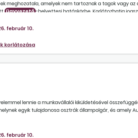
ek meghozatala, amelyek nem tartoznak a tagok vagy az 
tt
ügyvezető
-helyettesi hatáskörbe. Korlátozhatja jogs
t egy, a társaság szervezetében alatta álló vezető tiszt
6. február 10.
k korlátozása
gyelemmel lennie a munkavállalói kiküldetésével összefügg
elynek egyik tulajdonosa osztrák állampolgár, és amely Au
6. február 10.