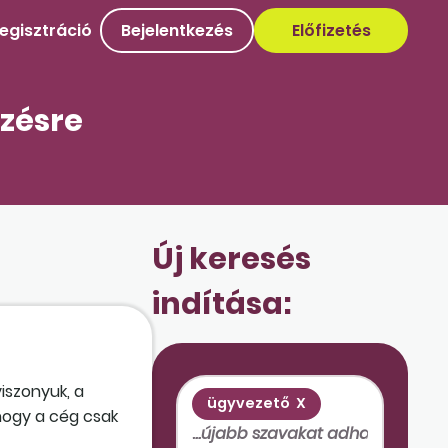
egisztráció
Bejelentkezés
Előfizetés
ezésre
Új keresés
indítása:
iszonyuk, a
ügyvezető
X
 hogy a cég csak