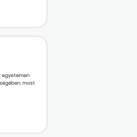
rák egyetemen
ységében, most