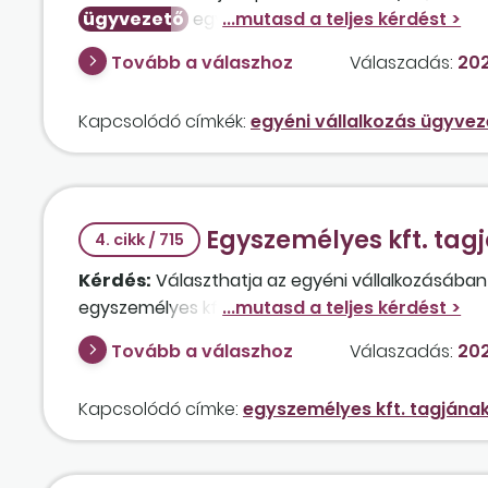
ügyvezető
egyéni vállalkozói tevékenységbe k
meg a minimumjárulékot, és
ügyvezető
ként n
Tovább a válaszhoz
Válaszadás:
202
vonatkoznak rá, vagy változik a helyzet?
Kapcsolódó címkék:
egyéni vállalkozás ügyvez
Egyszemélyes kft. tag
4. cikk / 715
Kérdés:
Választhatja az egyéni vállalkozásában a
egyszemélyes kft. tulajdonosa?
Tovább a válaszhoz
Válaszadás:
202
Kapcsolódó címke:
egyszemélyes kft. tagjának