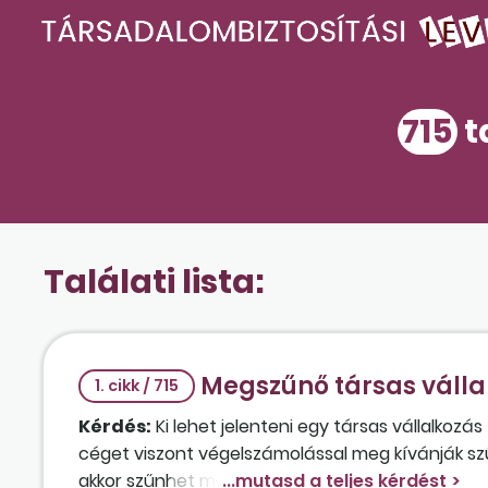
715
t
Találati lista:
Megszűnő társas vállal
1. cikk / 715
Kérdés:
Ki lehet jelenteni egy társas vállalkozá
céget viszont végelszámolással meg kívánják szün
akkor szűnhet meg, ha nincsenek tartozásai?