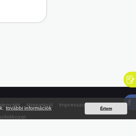
mjegyzék
Magunkról
Impresszum
Kapcsolat
nk.
további információk
Értem
yilatkozat