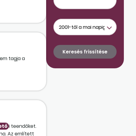
nem tagja a
ető
i teendőket.
na. Az említett