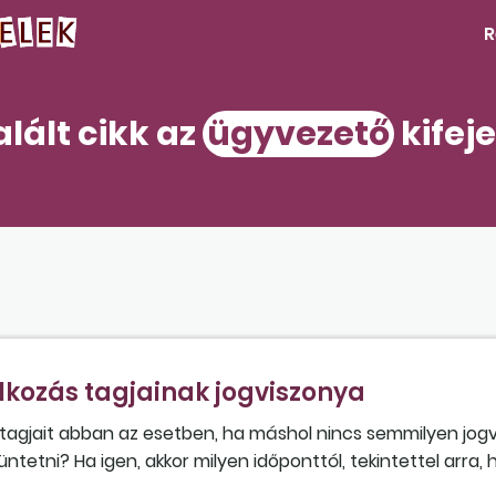
R
alált cikk az
ügyvezető
kifej
kozás tagjainak jogviszonya
s tagjait abban az esetben, ha máshol nincs semmilyen jogv
tetni? Ha igen, akkor milyen időponttól, tekintettel arra,