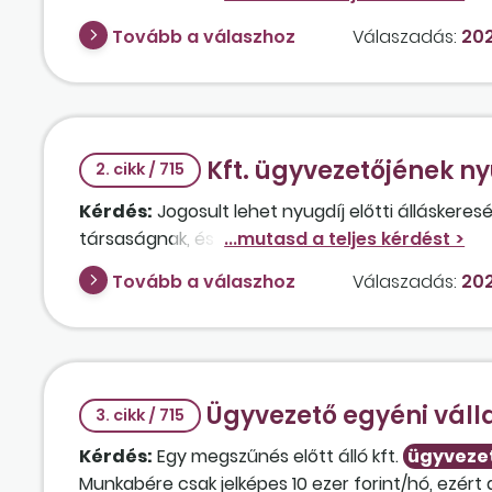
Tovább a válaszhoz
Válaszadás:
202
Kft. ügyvezetőjének nyu
2. cikk / 715
Kérdés:
Jogosult lehet nyugdíj előtti álláskeresé
társaságnak, és a tiszteletdíja nem éri el a mini
Tovább a válaszhoz
Válaszadás:
202
Ügyvezető egyéni váll
3. cikk / 715
Kérdés:
Egy megszűnés előtt álló kft.
ügyveze
Munkabére csak jelképes 10 ezer forint/hó, ezért 