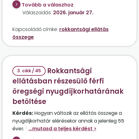
Tovább a válaszhoz
Válaszadás:
2026. január 27.
Kapcsolódó címke:
rokkantsági ellátás
összege
Rokkantsági
3. cikk / 45
ellátásban részesülő férfi
öregségi nyugdíjkorhatárának
betöltése
Kérdés:
Hogyan változik az ellátás összege a
nyugdíjkorhatár elérésekor annak a jelenleg 55
éves férfinak, aki egy éve rokkantsági
ellátásban részesül, és jelenleg 4 órás