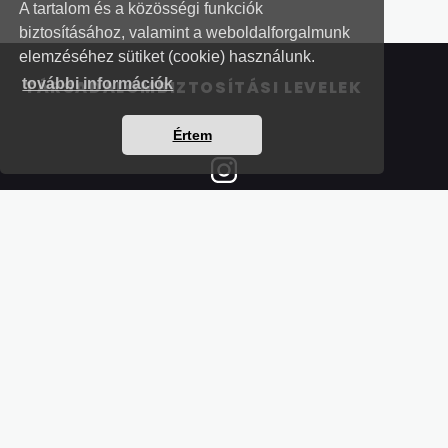
A tartalom és a közösségi funkciók
biztosításához, valamint a weboldalforgalmunk
elemzéséhez sütiket (cookie) használunk.
további információk
TÁRSADALOMBIZTOSÍTÁSI LEVELEK
Értem
Részletek a bankkártyás fizetésről
Kérdések és válaszok a bankkártyás fizetésről
Hogyan használjam?