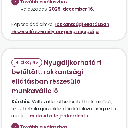
Tovább a válaszhoz
munkaviszonyban dolgozik? A 4 órás jogviszony
Válaszadás:
2025. december 16.
miatt lehet alacsonyabb az öregségi nyugdíja,
mint a rokkantsági ellátás? Esetleg a 65. életév
Kapcsolódó címke:
rokkantsági ellátásban
betöltése után is maradhat a rokkantsági
részesülő személy öregségi nyugdíja
ellátás folyósítása, ha az kedvezőbb összegű?
Nyugdíjkorhatárt
4. cikk / 45
betöltött, rokkantsági
ellátásban részesülő
munkavállaló
Kérdés:
Változatlanul biztosítottnak minősül,
azaz terheli a járulékfizetési kötelezettség azt a
munkavállalót, aki jelenleg rokkantsági
ellátásban részesül, 2025. április 29-én
Tovább a válaszhoz