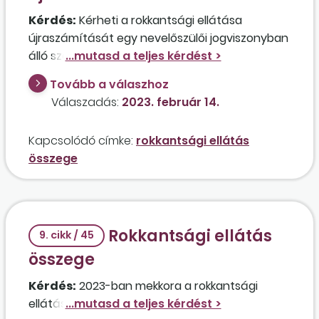
Kérdés:
Kérheti a rokkantsági ellátása
újraszámítását egy nevelőszülői jogviszonyban
álló személy, aki emellett rendelkezik egy
négyórás munkaviszonnyal is?
Tovább a válaszhoz
Válaszadás:
2023. február 14.
Kapcsolódó címke:
rokkantsági ellátás
összege
Rokkantsági ellátás
9. cikk / 45
összege
Kérdés:
2023-ban mekkora a rokkantsági
ellátás legmagasabb összege?