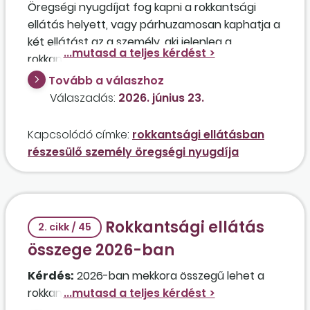
Öregségi nyugdíjat fog kapni a rokkantsági
ellátás helyett, vagy párhuzamosan kaphatja a
két ellátást az a személy, aki jelenleg a
rokkantsági ellátása mellett napi 4 órában
munkaviszonyban dolgozik, és hamarosan
Tovább a válaszhoz
betölti a nyugdíjkorhatárt? Van valamilyen
Válaszadás:
2026. június 23.
tennivalója az érintett személynek ezzel
kapcsolatban?
Kapcsolódó címke:
rokkantsági ellátásban
részesülő személy öregségi nyugdíja
Rokkantsági ellátás
2. cikk / 45
összege 2026-ban
Kérdés:
2026-ban mekkora összegű lehet a
rokkantsági ellátás?