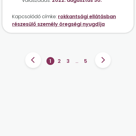
Válaszadás:
2022. augusztus 30.
Kapcsolódó címke:
rokkantsági ellátásban
részesülő személy öregségi nyugdíja
1
2
3
…
5