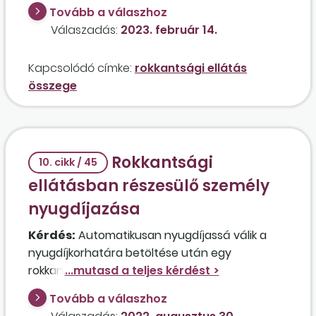
Tovább a válaszhoz
Válaszadás:
2023. február 14.
Kapcsolódó címke:
rokkantsági ellátás
összege
Rokkantsági
10. cikk / 45
ellátásban részesülő személy
nyugdíjazása
Kérdés:
Automatikusan nyugdíjassá válik a
nyugdíjkorhatára betöltése után egy
rokkantsági ellátásban részesülő személy, aki
2022. december hónapban tölti be a 65.
Tovább a válaszhoz
életévét?