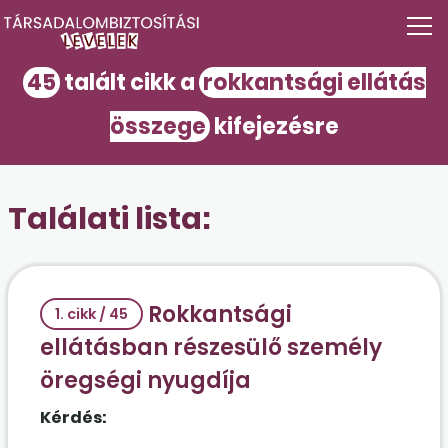
45
talált cikk a
rokkantsági ellátás
összege
kifejezésre
Találati lista:
Rokkantsági
1. cikk / 45
ellátásban részesülő személy
öregségi nyugdíja
Kérdés: