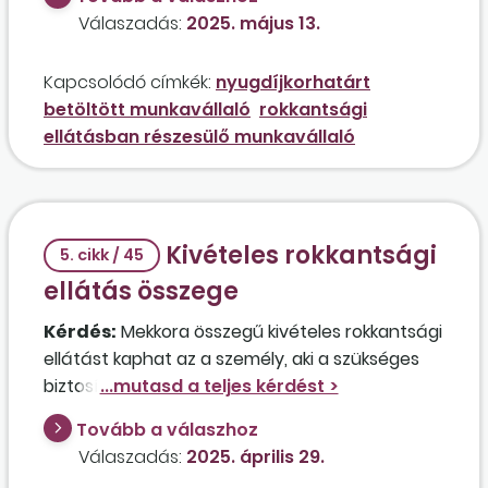
betöltötte a nyugdíjkorhatárát, de nem
Válaszadás:
2025. május 13.
igényelte az öregségi nyugdíjat? Munkajogi
értelemben tekinthető nyugdíjasnak a dolgozó,
Kapcsolódó címkék:
nyugdíjkorhatárt
azaz könnyebben felmondhat számára a
betöltött munkavállaló
rokkantsági
munkaadó, és nem illeti meg végkielégítés?
ellátásban részesülő munkavállaló
Kivételes rokkantsági
5. cikk / 45
ellátás összege
Kérdés:
Mekkora összegű kivételes rokkantsági
ellátást kaphat az a személy, aki a szükséges
biztosítási idő hiányában nem jogosult a
rokkantsági ellátásra?
Tovább a válaszhoz
Válaszadás:
2025. április 29.