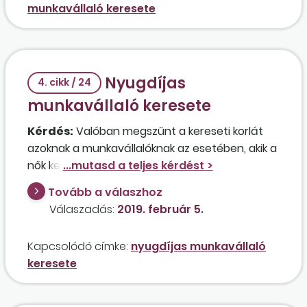
munkavállaló keresete
visszamenőleg béremelésről döntött, amelyet
a július havi munkabérrel együtt folyósít?
Nyugdíjas
4. cikk / 24
munkavállaló keresete
Kérdés:
Valóban megszűnt a kereseti korlát
azoknak a munkavállalóknak az esetében, akik a
nők kedvezményes nyugdíjának igénybevétele
mellett dolgoznak? Ez azt jelenti, hogy a nyugdíj
Tovább a válaszhoz
szüneteltetésére akkor sem kerül sor, ha a
Válaszadás:
2019. február 5.
munkavállaló keresete lényegesen magasabb,
mint a minimálbér? Mikortól vezetik be ezt a
Kapcsolódó címke:
nyugdíjas munkavállaló
kedvezményt?
keresete