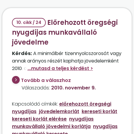
Előrehozott öregségi
10. cikk / 24
nyugdíjas munkavállaló
jövedelme
Kérdés:
A minimálbér tizennyolcszorosát vagy
annak arányos részét kaphatja jövedelemként
2010. október-december, illetve 2011. január-
április hónapokban az a munkavállaló, aki 2011
Tovább a válaszhoz
áprilisában tölti be a 62. életévét, és 2010.
Válaszadás:
2010. november 9.
október hónapban előrehozott öregségi
nyugdíjba megy?
Kapcsolódó címkék:
előrehozott öregségi
nyugdíjas
jövedelemkorlát
kereseti korlát
kereseti korlát elérése
nyugdíjas
munkavállaló jövedelmi korlátja
nyugdíjas
munkavállaló keresete