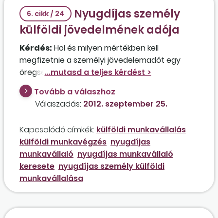
Nyugdíjas személy
6. cikk / 24
külföldi jövedelmének adója
Kérdés:
Hol és milyen mértékben kell
megfizetnie a személyi jövedelemadót egy
öregségi nyugdíjas személynek, akinek a külföldi
munkavégzése meghaladja a 183 napot?
Tovább a válaszhoz
Összevontan kezelik a jövedelmet, ha
Válaszadás:
2012. szeptember 25.
Magyarországon ingatlan-bérbeadásból is
származik bevétele?
Kapcsolódó címkék:
külföldi munkavállalás
külföldi munkavégzés
nyugdíjas
munkavállaló
nyugdíjas munkavállaló
keresete
nyugdíjas személy külföldi
munkavállalása