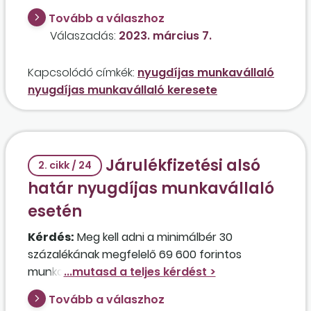
órás munkaviszonyban foglalkoztatott
Tovább a válaszhoz
korhatárt betöltött saját jogú nyugdíjas bére
Válaszadás:
2023. március 7.
lehet kisebb, mint a 2023. január 1-jétől
érvényes minimálbér összege, arra való
Kapcsolódó címkék:
nyugdíjas munkavállaló
tekintettel, hogy a dolgozó kizárólag személyi
nyugdíjas munkavállaló keresete
jövedelemadó fizetésére kötelezett?
Járulékfizetési alsó
2. cikk / 24
határ nyugdíjas munkavállaló
esetén
Kérdés:
Meg kell adni a minimálbér 30
százalékának megfelelő 69 600 forintos
munkabért a nyugdíjas munkavállalóknak is
akkor, ha napi 2 órás munkaidőben történik a
Tovább a válaszhoz
foglalkoztatásuk?