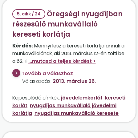
Öregségi nyugdíjban
5. cikk / 24
részesülő munkavállaló
kereseti korlátja
Kérdés:
Mennyi lesz a kereseti korlátja annak a
munkavállalónak, aki 2013. március 12-én tölti be
a 62. életévét?
Tovább a válaszhoz
Válaszadás:
2013. március 26.
Kapcsolódó címkék:
jövedelemkorlát
kereseti
korlát
nyugdíjas munkavállaló jövedelmi
korlátja
nyugdíjas munkavállaló keresete