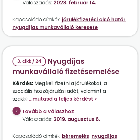
Válaszadás:
2023. február 14.
Kapcsolódó címkék:
járulékfizetési alsó határ
nyugdíjas munkavállaló keresete
Nyugdíjas
3. cikk / 24
munkavállaló fizetésemelése
Kérdés:
Meg kell fizetni a járulékokat, a
szociális hozzájárulási adót, valamint a
szakképzési hozzájárulást a nyugdíjazás előtti
időszakra járó bér után abban az esetben, ha a
Tovább a válaszhoz
munkaviszonyban álló munkavállaló 2019. június
Válaszadás:
2019. augusztus 6.
8-án betöltötte az öregségi nyugdíjkorhatárát,
ettől a naptól meg is igényelte az ellátást,
Kapcsolódó címkék:
béremelés
nyugdíjas
tovább dolgozik, és a munkáltató január 1-jétől