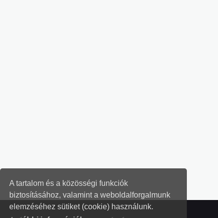
A tartalom és a közösségi funkciók
biztosításához, valamint a weboldalforgalmunk
elemzéséhez sütiket (cookie) használunk.