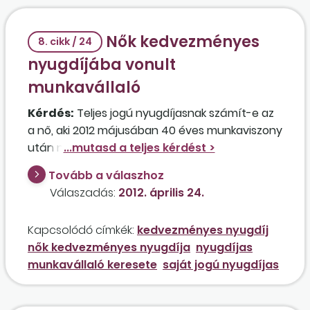
Nők kedvezményes
8. cikk / 24
nyugdíjába vonult
munkavállaló
Kérdés:
Teljes jogú nyugdíjasnak számít-e az
a nő, aki 2012 májusában 40 éves munkaviszony
után nyugdíjba fog vonulni? Ha igen, akkor
betöltheti-e a jelenlegi munkakörét a jelenlegi
Tovább a válaszhoz
fizetéséért, vagy csak a minimálbér
Válaszadás:
2012. április 24.
másfélszeresét keresheti?
Kapcsolódó címkék:
kedvezményes nyugdíj
nők kedvezményes nyugdíja
nyugdíjas
munkavállaló keresete
saját jogú nyugdíjas