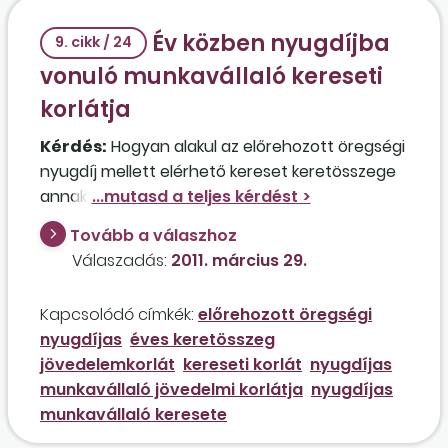
Év közben nyugdíjba
9. cikk / 24
vonuló munkavállaló kereseti
korlátja
Kérdés:
Hogyan alakul az előrehozott öregségi
nyugdíj mellett elérhető kereset keretösszege
annak a munkavállalónak az esetében, aki 2011.
április 1-jével lesz nyugdíjas? Arányosan
Tovább a válaszhoz
csökken, vagy a teljes keretösszeget
Válaszadás:
2011. március 29.
kihasználhatja?
Kapcsolódó címkék:
előrehozott öregségi
nyugdíjas
éves keretösszeg
jövedelemkorlát
kereseti korlát
nyugdíjas
munkavállaló jövedelmi korlátja
nyugdíjas
munkavállaló keresete