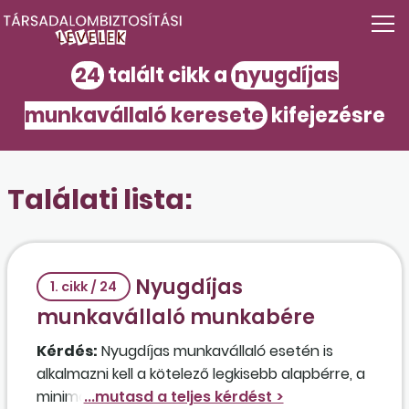
24
talált cikk a
nyugdíjas
munkavállaló keresete
kifejezésre
Találati lista:
Nyugdíjas
1. cikk / 24
munkavállaló munkabére
Kérdés:
Nyugdíjas munkavállaló esetén is
alkalmazni kell a kötelező legkisebb alapbérre, a
minimálbérre vonatkozó előírásokat? A napi 8