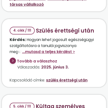
társas vállalkozó
jogviszonnyal, és a minimálbérnél nagyobb
összeg után fizeti a járulékokat.
Szülés érettségi után
4. cikk / 111
Kérdés:
Hogyan lehet jogosult egészségügyi
szolgáltatásra a tanulói jogviszonya
megszűnését követően az a várandós
kismama, aki 2025 nyarán fejezi be középiskolai
Tovább a válaszhoz
tanulmányait, és a szülés várható ideje 2025.
Válaszadás:
2025. június 3.
december 5.? Miként változik a helyzet, ha a
családi betéti társaságban
kültag
ként
Kapcsolódó címke:
szülés érettségi után
személyesen közreműködik és jövedelmet
szerez?
Kültag személyes
5. cikk / 111