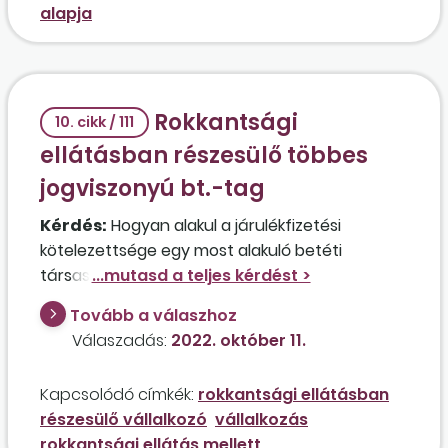
alapja
Rokkantsági
10. cikk / 111
ellátásban részesülő többes
jogviszonyú bt.-tag
Kérdés:
Hogyan alakul a járulékfizetési
kötelezettsége egy most alakuló betéti
társaság beltagjának az ügyvezetői teendők
ellátására tekintettel, ha rokkantsági
Tovább a válaszhoz
ellátásban részesül, és mezőgazdasági
Válaszadás:
2022. október 11.
őstermelői tevékenységet is folytat? Hogyan
változik a helyzet, ha semmilyen módon nem
Kapcsolódó címkék:
rokkantsági ellátásban
vesz részt a bt. működésében, az ügyvezetést
részesülő vállalkozó
vállalkozás
a nyugdíjas
kültag
látja el?
rokkantsági ellátás mellett