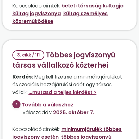
Kapcsolódó címkék:
betéti társaság kültagja
forintos megbízási díj ellenében végezné a
kültag jogviszonya
kültag személyes
munkát.
közreműködése
Többes jogviszonyú
3. cikk / 111
társas vállalkozó közterhei
Kérdés:
Meg kell fizetnie a minimális járulékot
és szociális hozzájárulási adót egy társas
vállalkozónak abban az esetben, ha egy másik
gazdasági társaságban már biztosított társas
Tovább a válaszhoz
vállalkozó, és ebben a jogviszonyában minden
Válaszadás:
2025. október 7.
hónapban megfizeti legalább a minimálbér
után az adókat és a járulékot? Ebben a másik
Kapcsolódó címkék:
minimumjárulék többes
gazdasági társaságban mint társas vállalkozó
jogviszony esetén
többes jogviszonyú
rendelkezik heti 40 órás biztosítási