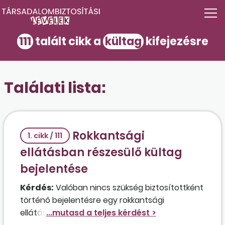
111
talált cikk a
kültag
kifejezésre
Találati lista:
Rokkantsági
1. cikk / 111
ellátásban részesülő kültag
bejelentése
Kérdés:
Valóban nincs szükség biztosítottként
történő bejelentésre egy rokkantsági
ellátásban részesülő, 80 százalékos