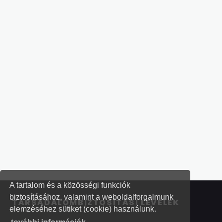
A tartalom és a közösségi funkciók
biztosításához, valamint a weboldalforgalmunk
TÁRSADALOMBIZTOSÍTÁSI LEVELEK
elemzéséhez sütiket (cookie) használunk.