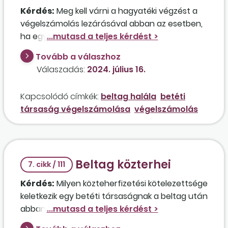
Kérdés:
Meg kell várni a hagyatéki végzést a
végelszámolás lezárásával abban az esetben,
ha egy betéti társaság beltagjának halála után
a
kültag
(aki egyben a beltag testvére is) úgy
Tovább a válaszhoz
döntött, hogy egyszerűsített végelszámolás
Válaszadás:
2024. július 16.
keretében meg kívánja szüntetni a céget?
Megszűnik a kisadózó vállalkozók tételes
Kapcsolódó címkék:
beltag halála
betéti
adójára való jogosultsága egyéni vállalkozóként
társaság végelszámolása
végelszámolás
a
kültag
nak abban az esetben, ha ő lesz a
végelszámoló?
Beltag közterhei
7. cikk / 111
Kérdés:
Milyen közteherfizetési kötelezettsége
keletkezik egy betéti társaságnak a beltag után
abban az esetben, ha az ügyvezetést a
kültag
látja el, a beltag semmilyen módon