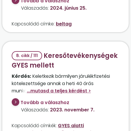
Tovább a válaszhoz
nem működik közre a társaságban, és eddig
Válaszadás:
2024. június 25.
rendelkezett főfoglalkozású munkaviszonnyal,
ami 2024. július hónap végén megszűnik?
Kapcsolódó címke:
beltag
Keresőtevékenységek
8. cikk / 111
GYES mellett
Kérdés:
Keletkezik bármilyen járulékfizetési
kötelezettsége annak a heti 40 órás
munkaviszonyban álló kismamának, aki jelenleg
GYED-ben részesül, de gyermeke hamarosan
Tovább a válaszhoz
betölti a második életévét, ezért GYES-t fog
Válaszadás:
2023. november 7.
kapni, azonban továbbra is fizetés nélküli
szabadságon marad, és a cégének megbízási
Kapcsolódó címkék:
GYES alatti
szerződés keretében fog dolgozni a biztosítási