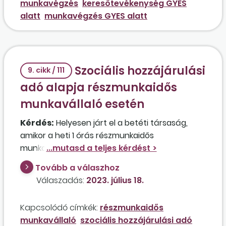
munkavégzés
keresőtevékenység GYES
összeghatárt jelentősen meghaladó díjazás
alatt
munkavégzés GYES alatt
ellenében? Ezzel párhuzamosan a kismama egy
betéti társaság
kültag
jaként személyesen is
szeretne közreműködni díjazás nélkül. Milyen
jogviszonykóddal kell bejelenteni a
kültag
ként
Szociális hozzájárulási
történő közreműködést ebben az esetben?
9. cikk / 111
adó alapja részmunkaidős
munkavállaló esetén
Kérdés:
Helyesen járt el a betéti társaság,
amikor a heti 1 órás részmunkaidős
munkaviszonyban, havi 10 ezer forint
munkabérért közreműködő
kültag
Tovább a válaszhoz
társadalombiztosítási járulékát a minimálbér
Válaszadás:
2023. július 18.
30 százalékának figyelembevételével vallotta
be, a szociális hozzájárulási adót pedig a
Kapcsolódó címkék:
részmunkaidős
tényleges jövedelem alapján?
munkavállaló
szociális hozzájárulási adó