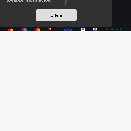
további információk
Értem
Részletek a bankkártyás fizetésről
Kérdések és válaszok a bankkártyás fizetésről
Hogyan használjam?
Tartalomjegyzék
Magunkról