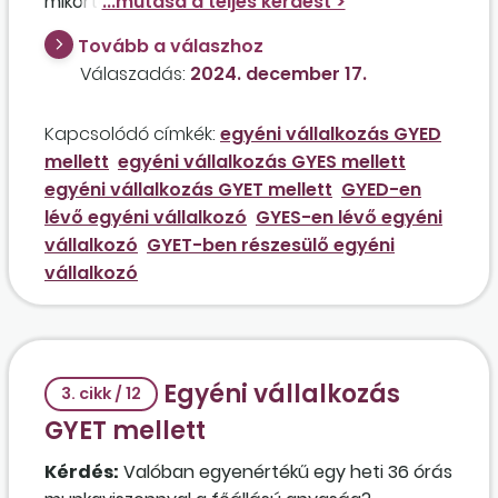
mikortól annak a főállású egyéni vállalkozónak,
aki jelenleg GYED-en van a harmadik
Tovább a válaszhoz
gyermekével, januártól GYES-t fog kapni, majd a
Válaszadás:
2024. december 17.
legkisebb gyermek 3 éves kora után GYET-en
lesz? Az érintett már a GYED ideje alatt
Kapcsolódó címkék:
egyéni vállalkozás GYED
elhelyezkedik heti 30 órás munkaviszonyban,
mellett
egyéni vállalkozás GYES mellett
ami a későbbiekben sem fog emelkedni,
egyéni vállalkozás GYET mellett
GYED-en
tekintettel arra, hogy a GYED-ellátás ideje alatt
lévő egyéni vállalkozó
GYES-en lévő egyéni
maximum heti 30 órát lehet dolgozni. Az egyéni
vállalkozó
GYET-ben részesülő egyéni
vállalkozás ügyintézését a vállalkozó férje végzi
vállalkozó
megbízási díj ellenében, valamint van egy
alkalmazottja is.
Egyéni vállalkozás
3. cikk / 12
GYET mellett
Kérdés:
Valóban egyenértékű egy heti 36 órás