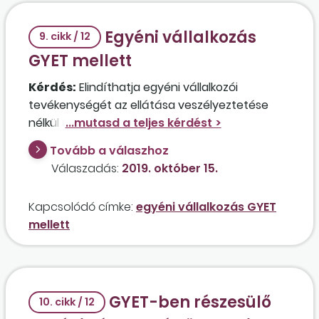
Egyéni vállalkozás
9. cikk / 12
GYET mellett
Kérdés:
Elindíthatja egyéni vállalkozói
tevékenységét az ellátása veszélyeztetése
nélkül egy 4 gyermekes, gyermeknevelési
támogatásban részesülő főállású édesanya?
Tovább a válaszhoz
Ha igen, akkor munkaviszonyban álló egyéni
Válaszadás:
2019. október 15.
vállalkozónak minősül majd, tekintettel arra,
hogy főállású anyaként egészségbiztosítási
Kapcsolódó címke:
egyéni vállalkozás GYET
szolgáltatásokra és szolgálati időre is jogosult?
mellett
GYET-ben részesülő
10. cikk / 12