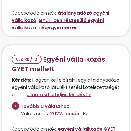
600 000 forint, és 40 százalékos
költséghányadot alkalmaz.
Kapcsolódó címkék:
átalányadózó egyéni
vállalkozó
GYET-ben részesülő egyéni
vállalkozó
négygyermekes
Egyéni vállalkozás
6. cikk / 12
GYET mellett
Kérdés:
Hogyan kell elbírálni egy átalányadózó
egyéni vállalkozó járulékfizetési kötelezettségét
abban az esetben, ha GYET mellett folytatja a
tevékenységét? Az érintett vállalkozó heti 40
Tovább a válaszhoz
órás munkaviszonnyal rendelkezik, jelenleg
Válaszadás:
2022. január 18.
GYES-ben részesül, így most nincs
minimumjárulék-fizetési kötelezettsége. A
Kapcsolódó címkék:
egyéni vállalkozás GYET