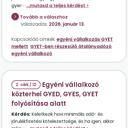
gyermeknevelési támogatásban részesülő
átalányadózó egyéni vállalkozónak abban a
Tovább a válaszhoz
negyedévben, amikor nincs bevétele? Kell a
Válaszadás:
2026. január 13.
minimálbér szerinti járulékokat fizetnie, ha a
tárgynegyedévben van ugyan bevétele, de az
Kapcsolódó címkék:
egyéni vállalkozás GYET
pl. csupán 100.000 forint? Milyen adó- és
mellett
GYET-ben részesülő átalányadózó
járulékfizetési kötelezettsége keletkezik, ha az
egyéni vállalkozó
éves göngyölített bevétele eléri a rá vonatkozó
mentesített értékhatárt?
Egyéni vállalkozó
2. cikk / 12
közterhei GYED, GYES, GYET
folyósítása alatt
Kérdés:
Keletkezik havi minimális adó- és
járulékfizetési kötelezettsége, és ha igen, akkor