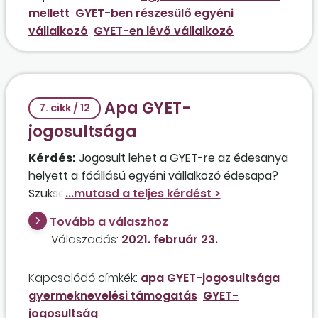
legkisebb gyermek 3. élet-évének betöltése
mellett
GYET-ben részesülő egyéni
után kívánja igénybe venni a GYET-et, és
vállalkozó
GYET-en lévő vállalkozó
mellette folytatná a vállalkozói tevékenységet.
Apa GYET-
7. cikk / 12
jogosultsága
Kérdés:
Jogosult lehet a GYET-re az édesanya
helyett a főállású egyéni vállalkozó édesapa?
Szükséges, hogy ebben az esetben a családi
pótlékot is az apa igényelje?
Tovább a válaszhoz
Válaszadás:
2021. február 23.
Kapcsolódó címkék:
apa GYET-jogosultsága
gyermeknevelési támogatás
GYET-
jogosultság