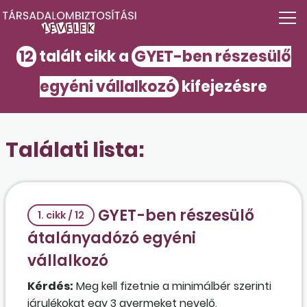
12
talált cikk a
GYET-ben részesülő
egyéni vállalkozó
kifejezésre
Találati lista:
GYET-ben részesülő
1. cikk / 12
átalányadózó egyéni
vállalkozó
Kérdés:
Meg kell fizetnie a minimálbér szerinti
járulékokat egy 3 gyermeket nevelő,