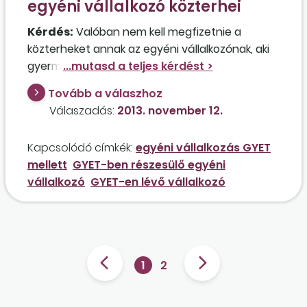
egyéni vállalkozó közterhei
Kérdés:
Valóban nem kell megfizetnie a
közterheket annak az egyéni vállalkozónak, aki
gyermeknevelési támogatásban részesül, és
mellette folytatja a vállalkozási
Tovább a válaszhoz
tevékenységét?
Válaszadás:
2013. november 12.
Kapcsolódó címkék:
egyéni vállalkozás GYET
mellett
GYET-ben részesülő egyéni
vállalkozó
GYET-en lévő vállalkozó
1
2