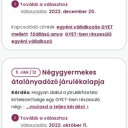
esetben, ha csak 30 órás munkaviszonya van,
Tovább a válaszhoz
de mellette főállású anya? Beszámítható a
Válaszadás:
2022. december 20.
heti 36 órás foglalkoztatásba a főállású
anyaság?
Kapcsolódó címkék:
egyéni vállalkozás GYET
mellett
főállású anya
GYET-ben részesülő
egyéni vállalkozó
Négygyermekes
5. cikk / 12
átalányadózó járulékalapja
Kérdés:
Hogyan alakul a járulékfizetési
kötelezettsége egy GYET-ben részesülő,
négygyermekes átalányadózó édesanyának,
tekintettel arra, hogy személyi jövedelemadót
Tovább a válaszhoz
nem fizet? Egyéni vállalkozói bevétele kb. havi
Válaszadás:
2022. október 11.