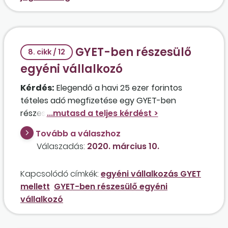
GYET-ben részesülő
8. cikk / 12
egyéni vállalkozó
Kérdés:
Elegendő a havi 25 ezer forintos
tételes adó megfizetése egy GYET-ben
részesülő édesanya esetében, aki kisadózóként
egyéni vállalkozást folytat, és most létesített
Tovább a válaszhoz
egy 4 órás munkaviszonyt is? A GYET meg a
Válaszadás:
2020. március 10.
napi 4 órás munkaviszony alapján már
minősülhet nem fő-állású kisadózónak az
Kapcsolódó címkék:
egyéni vállalkozás GYET
érintett?
mellett
GYET-ben részesülő egyéni
vállalkozó