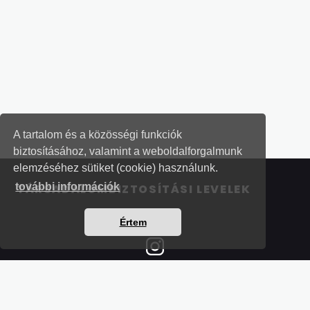
A tartalom és a közösségi funkciók
biztosításához, valamint a weboldalforgalmunk
elemzéséhez sütiket (cookie) használunk.
további információk
TÁRSADALOMBIZTOSÍTÁSI LEVELEK
Értem
Részletek a bankkártyás fizetésről