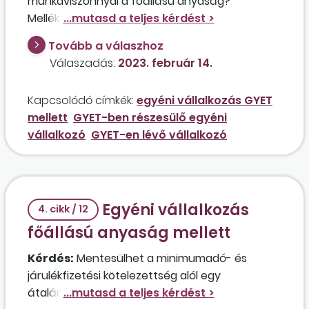
munkaviszonnyal a főállású anyaság?
Mellékfoglalkozásúnak fog minősülni ez alapján
az az átalányadózó egyéni vállalkozó, aki 2023.
Tovább a válaszhoz
március hónapjától gyermeknevelési
Válaszadás:
2023. február 14.
támogatást kíván igényelni 3 gyermekére
tekintettel? Választható GYET mellett a
Kapcsolódó címkék:
egyéni vállalkozás GYET
kisadózás?
mellett
GYET-ben részesülő egyéni
vállalkozó
GYET-en lévő vállalkozó
Egyéni vállalkozás
4. cikk / 12
főállású anyaság mellett
Kérdés:
Mentesülhet a minimumadó- és
járulékfizetési kötelezettség alól egy
átalányadózó egyéni vállalkozó abban az