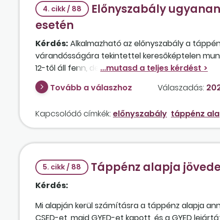
Előnyszabály ugyanann
4. cikk / 88
esetén
Kérdés:
Alkalmazható az előnyszabály a táppén
várandósságára tekintettel keresőképtelen munk
12-től áll fenn, de korábban ugyanannál a munkált
2023. április 14-én született első gyermekére teki
Tovább a válaszhoz
Válaszadás:
202
munkabére kevesebb, mint a korábban fennállt 
CSED és a GYED alapját milyen kereset alapján ke
Kapcsolódó címkék:
előnyszabály
táppénz ala
Táppénz alapja jöved
5. cikk / 88
Kérdés:
Mi alapján kerül számításra a táppénz alapja ann
CSED-et, majd GYED-et kapott, és a GYED lejárt