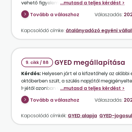
vehető figyelembe?
Tovább a válaszhoz
Válaszadás:
202
Kapcsolódó címke:
átalányadózó egyéni vállal
GYED megállapítása
9. cikk / 88
Kérdés:
Helyesen járt el a kifizetőhely az aláb
októberben szült, a szülés napjától megigényelte
1-jétől azonban visszamondta az ellátást, mert
április 1-jétől GYED-et igényelt, nyilatkozott, h
Tovább a válaszhoz
Válaszadás:
202
ellátást, ezért kérelme alapján a kifizetőhely 
elért tényleges jövedelme (figyelemmel a GYED-m
Kapcsolódó címkék:
GYED alapja
GYED-jogosu
és a 2023. március 31. közötti időszak, amikor a
tekintettel?