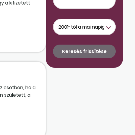
y a kifizetett
az esetben, ha a
 született, a
jus 31.,
ásra került.
4. 09. 04. –