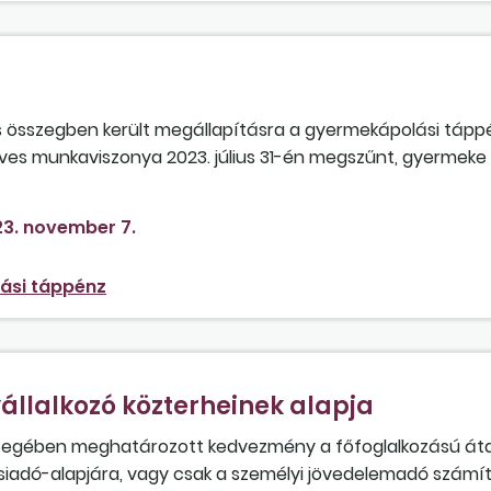
s összegben került megállapításra a gyermekápolási tápp
ves munkaviszonya 2023. július 31-én megszűnt, gyermeke 
ember 18-tól ismét munkaviszonyban áll, és október 5-től 
 táppénzt igényelt?
3. november 7.
ási táppénz
állalkozó közterheinek alapja
szegében meghatározott kedvezmény a főfoglalkozású át
ulásiadó-alapjára, vagy csak a személyi jövedelemadó szám