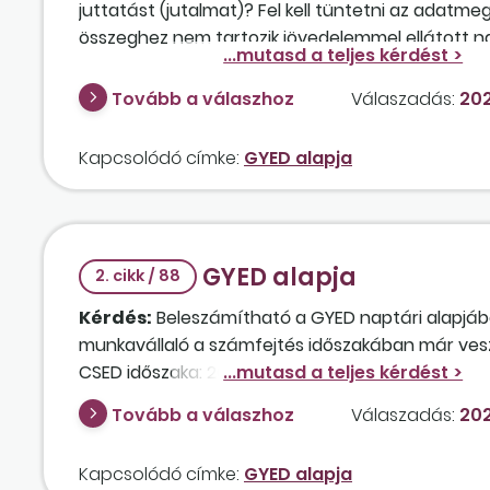
juttatást (jutalmat)? Fel kell tüntetni az adatme
összeghez nem tartozik jövedelemmel ellátott n
Tovább a válaszhoz
Válaszadás:
202
Kapcsolódó címke:
GYED alapja
GYED alapja
2. cikk / 88
Kérdés:
Beleszámítható a GYED naptári alapjába 
munkavállaló a számfejtés időszakában már vesz
CSED időszaka: 2025. augusztus 23-tól 2026. februá
számítási időszak: 2024. 09. 04. – 2025. 05. 31. 
Tovább a válaszhoz
Válaszadás:
202
GYED-időszak: 2026. 02. 07. – 2027. 08. 23.; irányadó
2025. 03. 02.
Kapcsolódó címke:
GYED alapja