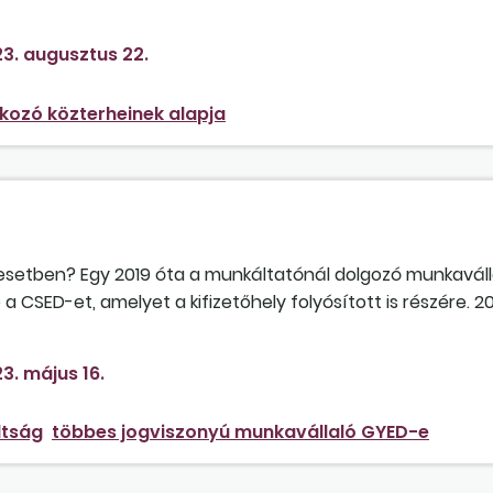
3. augusztus 22.
kozó közterheinek alapja
bi esetben? Egy 2019 óta a munkáltatónál dolgozó munkaváll
 a CSED-et, amelyet a kifizetőhely folyósított is részére. 
 keresőtevékenységet folytat (egy másik társaságban ügyv
ogy többes jogviszonyosként a másik társaságban nem igényli
3. május 16.
megállapította részére a GYED-et, amelynek alapja a megel
aximumra). Befolyásolja az ellátás megállapítását a 2022
ltság
többes jogviszonyú munkavállaló GYED-e
 dolgozó fizetés nélküli szabadságon volt gyermeke gondozá