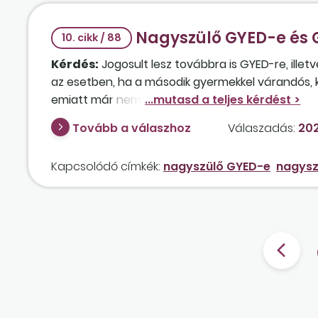
Nagyszülő GYED-e és G
10. cikk / 88
Kérdés:
Jogosult lesz továbbra is GYED-re, ill
az esetben, ha a második gyermekkel várandós, k
emiatt már nem is fog a vállalkozásban dolgozni 
után a nagyszülő visszamegy a főfoglalkozású 
Tovább a válaszhoz
Válaszadás:
202
Kapcsolódó címkék:
nagyszülő GYED-e
nagysz