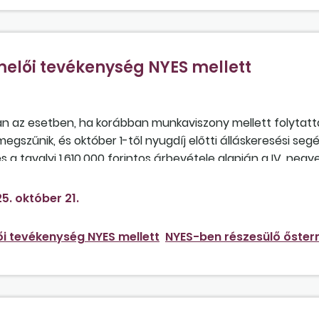
lői tevékenység NYES mellett
n az esetben, ha korábban munkaviszony mellett folytatt
zűnik, és október 1-től nyugdíj előtti álláskeresési segé
és a tavalyi 1.610.000 forintos árbevétele alapján a IV. neg
 60.375 forint összegben állapítja meg? Ez évi bevétele ugy
ájárulási adót nem kell fizetnie.
5. október 21.
 tevékenység NYES mellett
NYES-ben részesülő őster