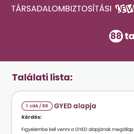
88
ta
Találati lista:
GYED alapja
1. cikk / 88
Kérdés:
Figyelembe kell venni a GYED alapjának megállap