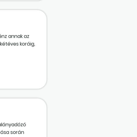
énz annak az
kétéves koráig,
20-ig beteg
alányadózó
ítása során