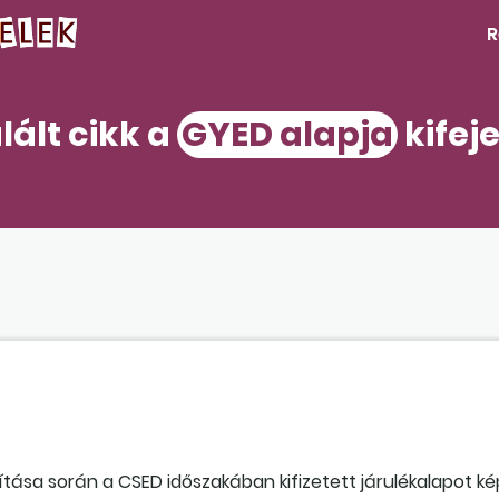
R
lált cikk a
GYED alapja
kifej
ítása során a CSED időszakában kifizetett járulékalapot k