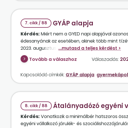
GYÁP alapja
7. cikk / 88
Kérdés:
Miért nem a GYED napi alapjával azono
édesanyának az esetében, akinek több mint tízé
2023. augusztus 28-ig GYED-ben részesült, szept
gyermeke ápolására tekintettel gyermekápolási
Tovább a válaszhoz
Válaszadás:
202
Kapcsolódó címkék:
GYÁP alapja
gyermekápol
Átalányadózó egyéni v
8. cikk / 88
Kérdés:
Vonatkozik a minimálbér hatszoros ös
egyéni vállalkozó járulék- és szociálishozzájár