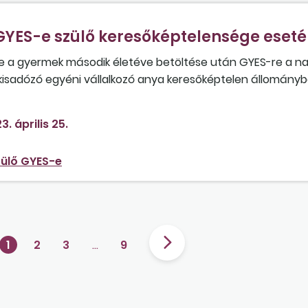
YES-e szülő keresőképtelensége eset
etve a gyermek második életéve betöltése után GYES-re a 
isadózó egyéni vállalkozó anya keresőképtelen állományba
július végéig, a szülés várható időpontjáig? A második gy
munkahelyére.
3. április 25.
ülő GYES-e
1
2
3
…
9