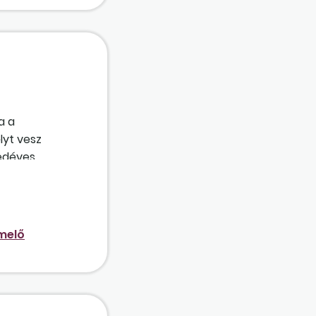
a a
lyt vesz
yedéves
ancsak ezen
melő