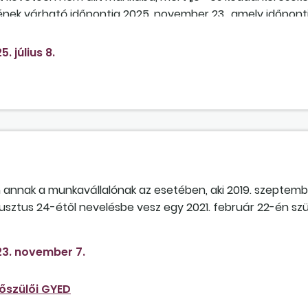
nek várható időpontja 2025. november 23., amely időpont
5. július 8.
 annak a munkavállalónak az esetében, aki 2019. szeptembe
ugusztus 24-étől nevelésbe vesz egy 2021. február 22-én sz
ndelkezik? A dolgozónak tehát a munkaviszonya mellett et
szonya is van. A munkavállaló főfoglalkozású foglalkoztatój
3. november 7.
 55 százaléka vagy a munkaviszonyban elért járulékköteles
yelt nevelőszülői GYED összege? A kifizetőhely feladata az
őszülői GYED