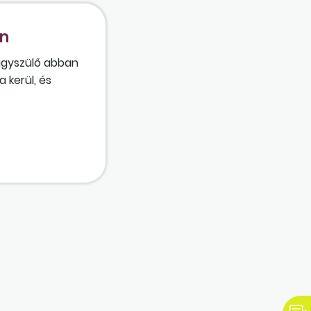
én
nagyszülő abban
 kerül, és
ermek születése