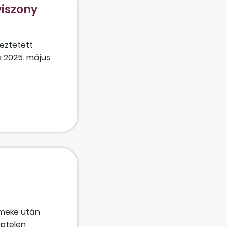
iszony
eztetett
a 2025. május
lis 30-ig, és
lenlegi
ét követően a
ermeke után
éptelen