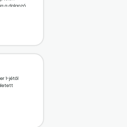
ig a dolgozó
r 1-jétől
ületett
től az
a
 jövedelem lesz
 ellátás