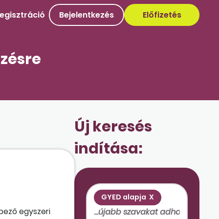
egisztráció
Bejelentkezés
Előfizetés
ezésre
Új keresés
indítása:
GYED alapja
X
épező egyszeri