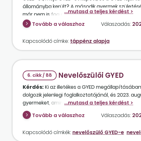
állományba került? A második gyermek születésé
már nem is fog dolgozni, végig táppénzen lesz.
Tovább a válaszhoz
Válaszadás:
202
Kapcsolódó címke:
táppénz alapja
Nevelőszülői GYED
6. cikk / 88
Kérdés:
Ki az illetékes a GYED megállapításában
dolgozik jelenlegi foglalkoztatójánál, és 2023. a
gyermeket, amiről gyámhatósági határozattal re
időponttól egy nevelőszülői foglalkoztatási jogvi
Tovább a válaszhoz
Válaszadás:
202
társadalombiztosítási kifizetőhely. A minimálbér
a munkavállaló által 2024. augusztus 24-től igén
Kapcsolódó címkék:
nevelőszülő GYED-e
nevel
megállapítása ebben az esetben?