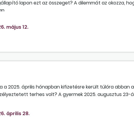
gállapító lapon ezt az összeget? A dilemmát az okozza, hog
ap.
6. május 12.
a 2025. április hónapban kifizetésre került túlóra abban 
élyeztetett terhes volt? A gyermek 2025. augusztus 23-án
r 6-ig tartott, irányadó időszak: 2024. január 1. – 2025. má
A rendkívüli munkavégzés díjazása a CSED alapjába beszámít
6. április 28.
 időszak: 2024. 01. 01. – 2025. 11. 30.; számítási időszak: 202