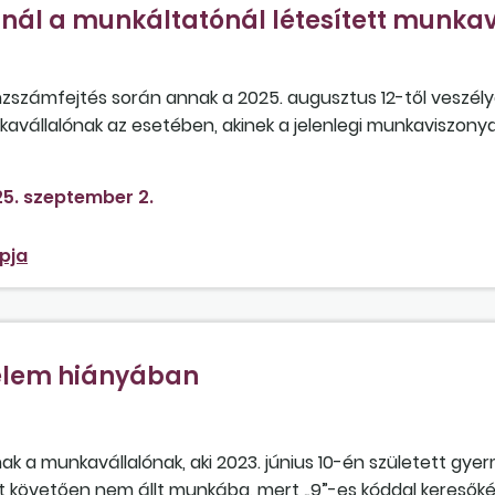
ál a munkáltatónál létesített munkav
zszámfejtés során annak a 2025. augusztus 12-től veszély
avállalónak az esetében, akinek a jelenlegi munkaviszony
atónál alkalmazásban állt 2019. augusztus 1-jétől 2025. ápri
ntettel 2025. április 14-ig GYED-ben részesült? A dolgozó je
5. szeptember 2.
munkaviszonyában elért keresete. A gyermek megszületés
ll megállapítani?
pja
elem hiányában
ak a munkavállalónak, aki 2023. június 10-én született gy
át követően nem állt munkába, mert „9”-es kóddal keresők