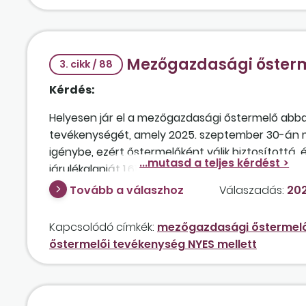
Mezőgazdasági ősterme
3. cikk / 88
Kérdés:
Helyesen jár el a mezőgazdasági őstermelő abba
tevékenységét, amely 2025. szeptember 30-án megs
igénybe, ezért őstermelőként válik biztosítottá, 
járulékalapját 1.610.000 forint × 15 százalék/4 =
összeg körül mozog, tehát e szerint szociális hozz
Tovább a válaszhoz
Válaszadás:
202
Kapcsolódó címkék:
mezőgazdasági őstermelői
őstermelői tevékenység NYES mellett