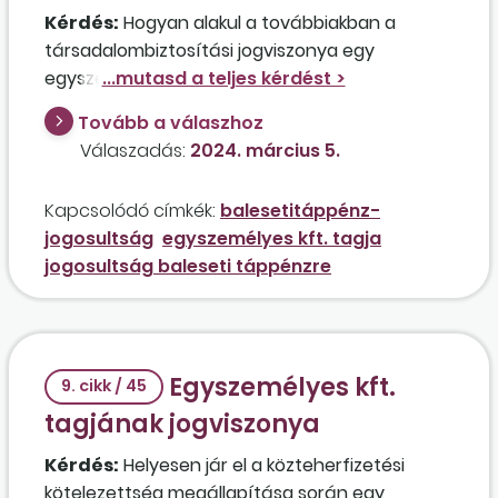
Kérdés:
Hogyan alakul a továbbiakban a
társadalombiztosítási jogviszonya egy
egyszemélyes kft. tagjának, aki főfoglalkozású
(heti 40 órás) munkaviszonyában 2022
Tovább a válaszhoz
márciusában üzemi balesetet szenvedett,
Válaszadás:
2024. március 5.
kétéves táppénze a napokban jár le, de
továbbra is keresőképtelen, és a
Kapcsolódó címkék:
balesetitáppénz-
leszázalékolása folyamatban van? Az érintett a
jogosultság
egyszemélyes kft. tagja
munkaviszonytól teljesen eltérő tevékenységet
jogosultság baleseti táppénzre
végző társas vállalkozásban nem vett igénybe
táppénzt.
Egyszemélyes kft.
9. cikk / 45
tagjának jogviszonya
Kérdés:
Helyesen jár el a közteherfizetési
kötelezettség megállapítása során egy