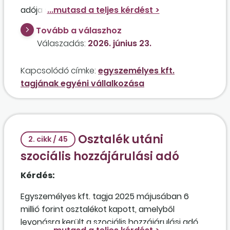
adója szerinti közteherfizetést egy
egyszemélyes kft. tulajdonosa?
Tovább a válaszhoz
Válaszadás:
2026. június 23.
Kapcsolódó címke:
egyszemélyes kft.
tagjának egyéni vállalkozása
Osztalék utáni
2. cikk / 45
szociális hozzájárulási adó
Kérdés:
Egyszemélyes kft. tagja 2025 májusában 6
millió forint osztalékot kapott, amelyből
levonásra került a szociális hozzájárulási adó.