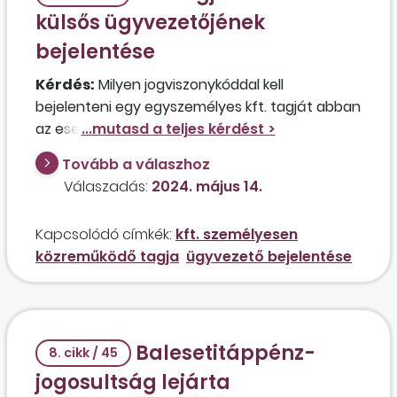
külsős ügyvezetőjének
bejelentése
Kérdés:
Milyen jogviszonykóddal kell
bejelenteni egy egyszemélyes kft. tagját abban
az esetben, ha személyesen közreműködik a
társaság tevékenységében, de nem ő az
Tovább a válaszhoz
ügyvezető? Hogyan kell bejelenteni a társaság
Válaszadás:
2024. május 14.
vezetését végző külsős személyt, aki ingyenes
megbízási jogviszonyban látja el a
Kapcsolódó címkék:
kft. személyesen
tevékenységét, és rendelkezik máshol egy heti
közreműködő tagja
ügyvezető bejelentése
40 órás munkaviszonnyal? Mindkettőjüket
szerepeltetni kell a '08-as bevalláson?
Balesetitáppénz-
8. cikk / 45
jogosultság lejárta