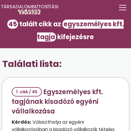
45
talált cikk az
egyszemélyes kft.
tagja
kifejezésre
Találati lista:
Egyszemélyes kft.
1. cikk / 45
tagjának kisadózó egyéni
vállalkozása
Kérdés:
Választhatja az egyéni
vállalkozásában a kisadózó vállalkozók tételes