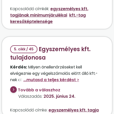
betéti társaságban, ahol úti üzemi baleset érte,
Kapcsolódó címkék:
egyszemélyes kft.
amelyből kifolyólag mindkét jogviszonyában
tagjának minimumjárulékai
kft.-tag
hosszú ideig keresőképtelenné vált, de a kft.-
keresőképtelensége
ben hamarosan megszűnik az ellátásra való
jogosultsága?
Egyszemélyes kft.
5. cikk / 45
tulajdonosa
Kérdés:
Milyen önellenőrzéseket kell
elvégeznie egy végelszámolás előtt álló kft.-
nek abban az esetben, ha a cég egyetlen
ügyvezető tulajdonosa, aki jövedelmet nem
Tovább a válaszhoz
vesz fel a társaságból, 2024. augusztus 31-ig
Válaszadás:
2025. június 24.
főállású (heti 40 órás) munkaviszonyban állt
egy másik cégnél, ezt követően munkanélküli-
Kapcsolódó címke:
egyszemélyes kft. tagja
ellátást vett igénybe, és 2024. december