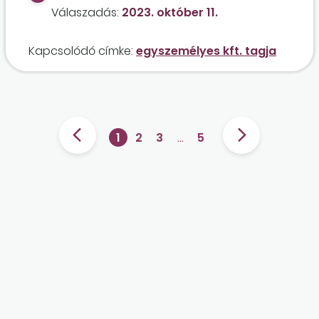
a cégnek, és jelenleg semmilyen formában nem
Válaszadás:
2023. október 11.
szja-t és szochót?
vesz részt a bevételszerző tevékenységben.
Kapcsolódó címke:
egyszemélyes kft. tagja
1
2
3
…
5