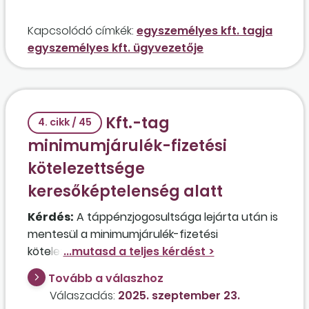
és személyes közreműködésre tekintettel van
egy napi 2 órás munkaviszonya a kft.-ben? Az
Kapcsolódó címkék:
egyszemélyes kft. tagja
érintettnek a kft.-n kívül van egy kisadózó
egyszemélyes kft. ügyvezetője
egyéni vállalkozása is.
Kft.-tag
4. cikk / 45
minimumjárulék-fizetési
kötelezettsége
keresőképtelenség alatt
Kérdés:
A táppénzjogosultsága lejárta után is
mentesül a minimumjárulék-fizetési
kötelezettség alól egy 2025 májusában indult
egyszemélyes kft. tagja, aki társas
Tovább a válaszhoz
vállalkozóként működik közre a cégben, és
Válaszadás:
2025. szeptember 23.
emellett heti 10 órás munkaviszonyban áll egy