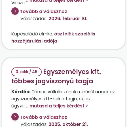
Visszaigényelheti az érintett tag ezt az adót a
2025. évi szja-bevallásában, havi 500 ezer
Tovább a válaszhoz
forintos tagi jövedelmére tekintettel annak
Válaszadás:
2026. február 10.
ellenére, hogy megváltozott munkaképességű
vállalkozóként mentesült a szociális
Kapcsolódó címke:
osztalék szociális
hozzájárulási adó megfizetése alól, illetve, hogy
hozzájárulási adója
2025. novemberben 10 millió forint
osztalékelőleget vett fel, amelyből csak szja
került levonásra?
Egyszemélyes kft.
3. cikk / 45
többes jogviszonyú tagja
Kérdés:
Társas vállalkozónak minősül annak az
egyszemélyes kft.-nek a tagja, aki az
ügyvezetést választott tisztségviselő
jogviszonyban, azaz okirat szerint megbízási
Tovább a válaszhoz
jogviszonyban, nulla forint tiszteletdíjért látja el,
Válaszadás:
2025. október 21.