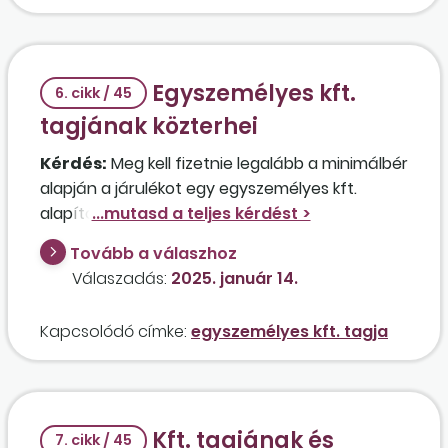
hónaptól egészségügyi szolgáltatási járulékot
fizet? Az ügyvezető után a társaság
semmilyen közterhet nem fizetett, ami az új
Egyszemélyes kft.
könyvelő szerint nem felel meg a jogszabályi
6. cikk / 45
előírásoknak.
tagjának közterhei
Kérdés:
Meg kell fizetnie legalább a minimálbér
alapján a járulékot egy egyszemélyes kft.
alapító tagjának abban az esetben, ha a Ptk.
által biztosított felhatalmazás alapján úgy
Tovább a válaszhoz
dönt, hogy munkaviszony keretében látja el az
Válaszadás:
2025. január 14.
ügyvezetői teendőket, vagy ez csak abban az
esetben kötelező, ha a megbízási jogviszony
Kapcsolódó címke:
egyszemélyes kft. tagja
mellett dönt? A munkabér a minimálbér 30
százalékának megfelelő összeg, és a
munkaszerződése alapján heti 10 órában lenne
foglalkoztatva.
Kft. tagjának és
7. cikk / 45