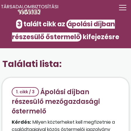
3
talált cikk az
ápolási díjban
részesülő őstermelő
kifejezésre
Találati lista:
Ápolási díjban
1. cikk / 3
részesülő mezőgazdasági
őstermelő
Kérdés:
Milyen közterheket kell megfizetnie a
családtagjaival közös őstermelői igazolvány