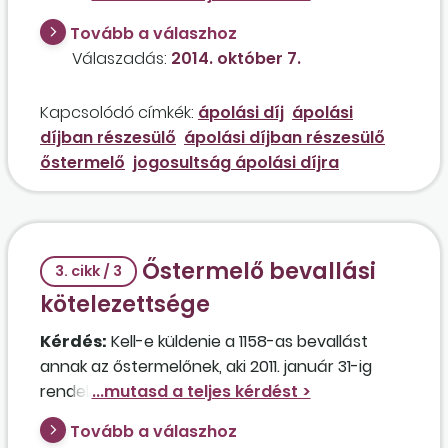
Tovább a válaszhoz
Válaszadás:
2014. október 7.
Kapcsolódó címkék:
ápolási díj
ápolási
díjban részesülő
ápolási díjban részesülő
őstermelő
jogosultság ápolási díjra
Őstermelő bevallási
3. cikk / 3
kötelezettsége
Kérdés:
Kell-e küldenie a 1158-as bevallást
annak az őstermelőnek, aki 2011. január 31-ig
rendelkezett egy 6 órás munkaviszonnyal,
amely megszűnt? Munkanélküli-ellátást
Tovább a válaszhoz
igényelt, ahol nyilatkoznia kellett, hogy az előző