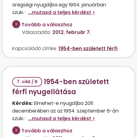
öregségi nyugdíjba egy 1954. januárban
született férfi, akinek 2011. év végén 39 év 102
nap tényleges szolgálati ideje volt, és van még
Tovább a válaszhoz
3 év elismert korkedvezménye? Jogosult lesz-e
Válaszadás:
2012. február 7.
2012. január 1-jétől korhatár előtti ellátásra,
illetve mikortól lesz jogosult öregségi nyugdíjra?
Kapcsolódó címke:
1954-ben született férfi
1954-ben született
7. cikk / 8
férfi nyugellátása
Kérdés:
Elmehet-e nyugdíjba 2011
decemberében az az 1954. szeptember 6-án
született férfi, akinek 2006. július 1-jéig 33 év
igazolt szolgálati ideje volt, amelyből 18 év 8
Tovább a válaszhoz
hónapot korkedvezményes munkakörben