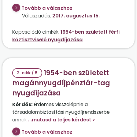
több mint 40 év jogszerző idővel rendelkező
Tovább a válaszhoz
férfi, aki közszolgálati tisztviselőként dolgozik
Válaszadás:
2017. augusztus 15.
egy polgármesteri hivatalban? Van felmentési
kötelezettsége a munkáltatónak, és ha igen,
Kapcsolódó címkék:
1954-ben született férfi
mennyi időre köteles felmenteni a
köztisztviselő nyugdíjazása
köztisztviselőt a munkavégzés alól?
1954-ben született
2. cikk / 8
magánnyugdíjpénztár-tag
nyugdíjazása
Kérdés:
Érdemes visszalépnie a
társadalombiztosítási nyugdíjrendszerbe
annak az 1954. november 28-án született
férfinak, aki 2018. május 28-án eléri a
Tovább a válaszhoz
nyugdíjkorhatárt, és 2018 augusztusára 45 év