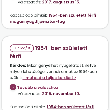
Válaszadás:
2017. augusztus 15.
szolgálati idővel fog rendelkezni? A
magánszemély magánnyugdíjpénztári
Kapcsolódó címkék:
1954-ben született férfi
számláján jelenleg 8 millió forint van, aminek kb.
magánnyugdíjpénztár-tag
a fele a befizetés, a másik fele pedig a hozam.
1954-ben született
3. cikk / 8
férfi
Kérdés:
Mikor igényelhet nyugellátást, illetve
milyen lehetőségei vannak annak az 1954-ben
született férfinak, akinek a jelenlegi munkahelye
hamarosan meg fog szűnni, és nem bízik
Tovább a válaszhoz
abban, hogy könnyen talál munkát? Létezik
Válaszadás:
2015. november 10.
még a védett kor intézménye?
Kapcsolódó címke:
1954-ben született férfi