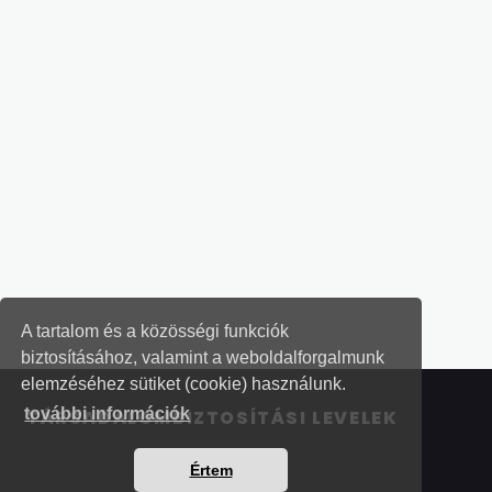
A tartalom és a közösségi funkciók
biztosításához, valamint a weboldalforgalmunk
elemzéséhez sütiket (cookie) használunk.
további információk
TÁRSADALOMBIZTOSÍTÁSI LEVELEK
Értem