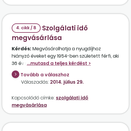
Szolgálati idő
4. cikk / 8
megvásárlása
Kérdés:
Megvásárolhatja a nyugdíjhoz
hiányzó éveket egy 1954-ben született férfi, aki
36 év munkaviszonnyal rendelkezik, és ezenfelül
4 évig egyetemre járt?
Tovább a válaszhoz
Válaszadás:
2014. július 29.
Kapcsolódó címke:
szolgálati idő
megvásárlása