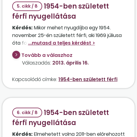
1954-ben született
5. cikk / 8
férfi nyugellátása
Kérdés:
Mikor mehet nyugdíjba egy 1954.
november 25-én született férfi, aki 1969 júliusa
óta folyamatos munkaviszonnyal rendelkezik,
1972. június 12-től a MÁV-nál dolgozik, 10 és fél
Tovább a válaszhoz
évet töltött korkedvezményes munkakörben,
Válaszadás:
2013. április 16.
vonatvezető beosztásban?
Kapcsolódó címke:
1954-ben született férfi
1954-ben született
6. cikk / 8
férfi nyugellátása
Kérdés:
Elmehetett volna 2011-ben előrehozott