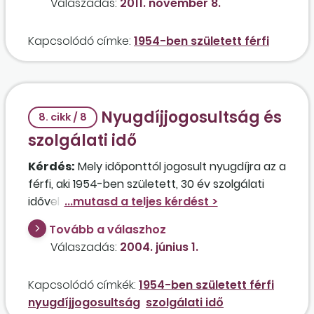
Válaszadás:
2011. november 8.
töltött? 2006. július 1-jétől jelenleg is ugyanazon
a munkahelyen dolgozik, de már nem
Kapcsolódó címke:
1954-ben született férfi
korkedvezményes munkakörben, tehát
decemberre 38 év és 6 hónap ledolgozott
munkaviszonya és 3 év korkedvezménye, azaz
41 év 6 hónap szolgálati ideje lesz. Mennyi ideig
Nyugdíjjogosultság és
kellene fizetnie a munkáltatónak a nyugdíjat?
8. cikk / 8
szolgálati idő
Kérdés:
Mely időponttól jogosult nyugdíjra az a
férfi, aki 1954-ben született, 30 év szolgálati
idővel és 3 év korkedvezménnyel rendelkezik, és
több szolgálati időt – előreláthatólag – nem
Tovább a válaszhoz
tud szerezni?
Válaszadás:
2004. június 1.
Kapcsolódó címkék:
1954-ben született férfi
nyugdíjjogosultság
szolgálati idő