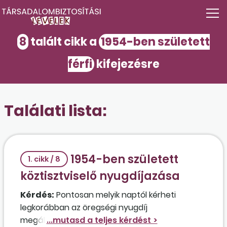
8
talált cikk a
1954-ben született
férfi
kifejezésre
Találati lista:
1954-ben született
1. cikk / 8
köztisztviselő nyugdíjazása
Kérdés:
Pontosan melyik naptól kérheti
legkorábban az öregségi nyugdíj
megállapítását egy 1954. július 21-én született,