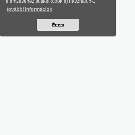
elemzéséhez sütiket (cookie) használunk.
további információk
Értem
TÁRSADALOMBIZTOSÍTÁSI LEVELEK