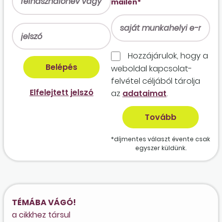
mailen*
Hozzájárulok, hogy a
weboldal kapcso­lat­
felvétel céljából tárolja
Elfelejtett jelszó
az
adataimat
.
*díjmentes választ évente csak
egyszer küldünk.
TÉMÁBA VÁGÓ!
a cikkhez társul