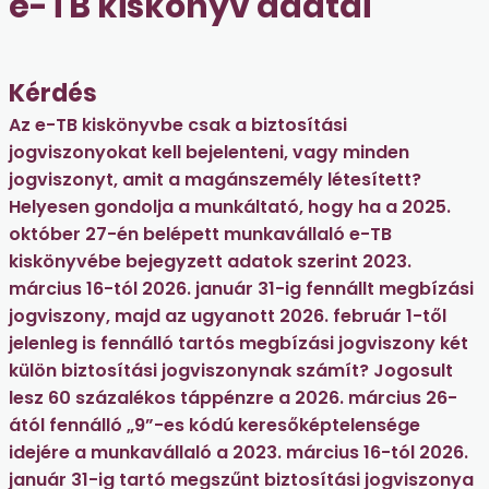
e-TB kiskönyv adatai
Kérdés
Az e-TB kiskönyvbe csak a biztosítási
jogviszonyokat kell bejelenteni, vagy minden
jogviszonyt, amit a magánszemély létesített?
Helyesen gondolja a munkáltató, hogy ha a 2025.
október 27-én belépett munkavállaló e-TB
kiskönyvébe bejegyzett adatok szerint 2023.
március 16-tól 2026. január 31-ig fennállt megbízási
jogviszony, majd az ugyanott 2026. február 1-től
jelenleg is fennálló tartós megbízási jogviszony két
külön biztosítási jogviszonynak számít? Jogosult
lesz 60 százalékos táppénzre a 2026. március 26-
ától fennálló „9”-es kódú keresőképtelensége
idejére a munkavállaló a 2023. március 16-tól 2026.
január 31-ig tartó megszűnt biztosítási jogviszonya