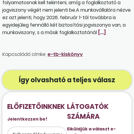
folyamatosnak kell tekinteni, amíg a foglalkoztató a
jogviszony végét nem jelenti be.A munkavállalóra nézve
ez azt jelenti, hogy 2026. február 1-től továbbra is
egyidejűleg fennálló két biztosítási jogviszonya van, a
munkaviszony, s a másik foglalkoztatónál
[…]
Kapcsolódó címke:
e-tb-kiskönyv
Így olvasható a teljes válasz
ELŐFIZETŐINKNEK
LÁTOGATÓK
SZÁMÁRA
Jelentkezzen be!
Elküldjük a választ e-