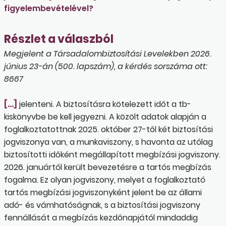
figyelembevételével?
Részlet a válaszból
Megjelent a Társadalombiztosítási Levelekben 2026.
június 23-án (500. lapszám), a kérdés sorszáma ott:
8667
[…]
jelenteni. A biztosításra kötelezett időt a tb-
kiskönyvbe be kell jegyezni. A közölt adatok alapján a
foglalkoztatottnak 2025. október 27-től két biztosítási
jogviszonya van, a munkaviszony, s havonta az utólag
biztosítotti időként megállapított megbízási jogviszony.
2026. januártól került bevezetésre a tartós megbízás
fogalma. Ez olyan jogviszony, melyet a foglalkoztató
tartós megbízási jogviszonyként jelent be az állami
adó- és vámhatóságnak, s a biztosítási jogviszony
fennállását a megbízás kezdőnapjától mindaddig