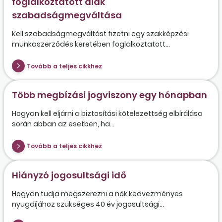
foglalkoztatott diák
szabadságmegváltása
Kell szabadságmegváltást fizetni egy szakképzési
munkaszerződés keretében foglalkoztatott...
Tovább a teljes cikkhez
Több megbízási jogviszony egy hónapban
Hogyan kell eljárni a biztosítási kötelezettség elbírálása
során abban az esetben, ha...
Tovább a teljes cikkhez
Hiányzó jogosultsági idő
Hogyan tudja megszerezni a nők kedvezményes
nyugdíjához szükséges 40 év jogosultsági...