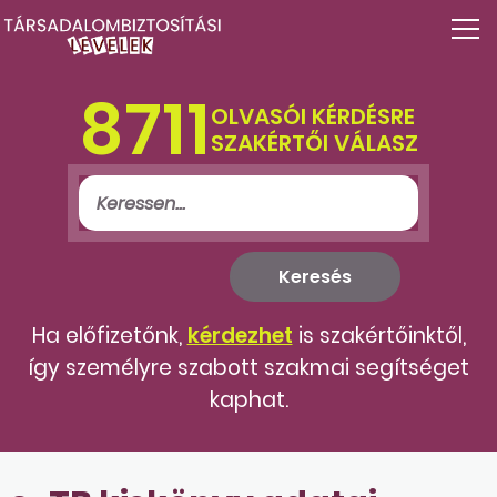
8711
OLVASÓI KÉRDÉSRE
SZAKÉRTŐI VÁLASZ
Ha előfizetőnk,
kérdezhet
is szakértőinktől,
így személyre szabott szakmai segítséget
kaphat.