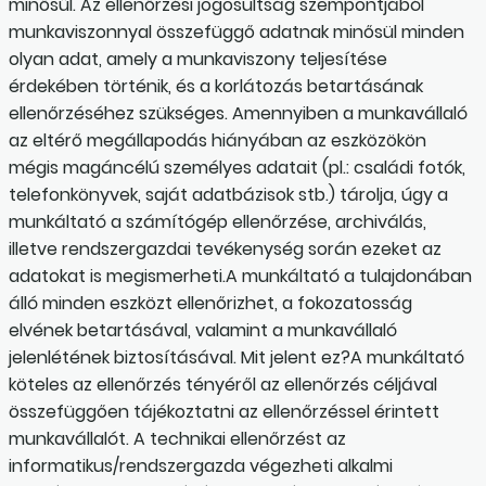
minősül. Az ellenőrzési jogosultság szempontjából
munkaviszonnyal összefüggő adatnak minősül minden
olyan adat, amely a munkaviszony teljesítése
érdekében történik, és a korlátozás betartásának
ellenőrzéséhez szükséges. Amennyiben a munkavállaló
az eltérő megállapodás hiányában az eszközökön
mégis magáncélú személyes adatait (pl.: családi fotók,
telefonkönyvek, saját adatbázisok stb.) tárolja, úgy a
munkáltató a számítógép ellenőrzése, archiválás,
illetve rendszergazdai tevékenység során ezeket az
adatokat is megismerheti.A munkáltató a tulajdonában
álló minden eszközt ellenőrizhet, a fokozatosság
elvének betartásával, valamint a munkavállaló
jelenlétének biztosításával. Mit jelent ez?A munkáltató
köteles az ellenőrzés tényéről az ellenőrzés céljával
összefüggően tájékoztatni az ellenőrzéssel érintett
munkavállalót. A technikai ellenőrzést az
informatikus/rendszergazda végezheti alkalmi