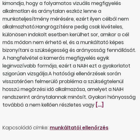
kimondja, hogy a folyamatos vizuális megfigyelés
alkalmatlan és aránytalan eszköz lenne a
munkateljesítmény mérésére, ezért ilyen célból nem
alkalmazható.Hangrögzítésre pedig csak kivételes,
különösen indokolt esetben kerülhet sor, amikor a cél
más módon nem érhető el, és a munkáltató képes
bizonyítani a szükségesség és arányosság fennállását.
A hangfelvétel a kamerás megfigyelés egyik
leginvazívabb formája, ezért a NAIH ezt a gyakorlatot
szigorúan vizsgálja.A hatósági ellenőrzések során
visszatérően felmerülő probléma a szükségtelenül
hosszú megőrzési idő alkalmazása, amelyet a NAIH
rendszerint aránytalannak minősít. Gyakori hiányosság
továbbá a nem kellően részletes vagy
[…]
Kapcsolódó címke:
munkáltatói ellenőrzés