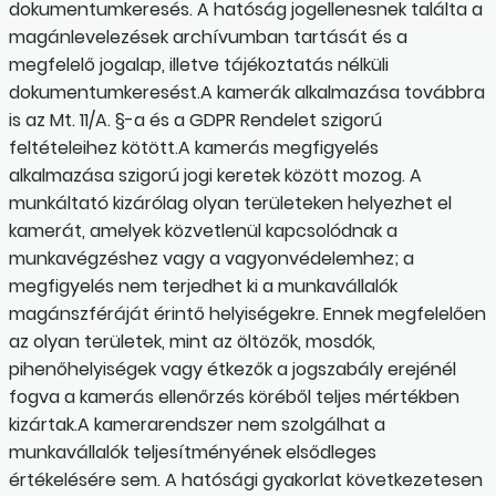
dokumentumkeresés. A hatóság jogellenesnek találta a
magánlevelezések archívumban tartását és a
megfelelő jogalap, illetve tájékoztatás nélküli
dokumentumkeresést.A kamerák alkalmazása továbbra
is az Mt. 11/A. §-a és a GDPR Rendelet szigorú
feltételeihez kötött.A kamerás megfigyelés
alkalmazása szigorú jogi keretek között mozog. A
munkáltató kizárólag olyan területeken helyezhet el
kamerát, amelyek közvetlenül kapcsolódnak a
munkavégzéshez vagy a vagyonvédelemhez; a
megfigyelés nem terjedhet ki a munkavállalók
magánszféráját érintő helyiségekre. Ennek megfelelően
az olyan területek, mint az öltözők, mosdók,
pihenőhelyiségek vagy étkezők a jogszabály erejénél
fogva a kamerás ellenőrzés köréből teljes mértékben
kizártak.A kamerarendszer nem szolgálhat a
munkavállalók teljesítményének elsődleges
értékelésére sem. A hatósági gyakorlat következetesen