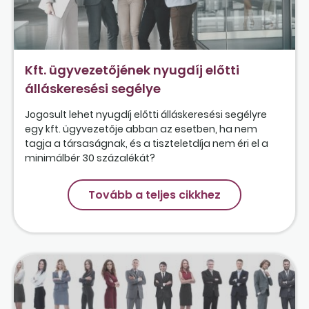
Kft. ügyvezetőjének nyugdíj előtti
álláskeresési segélye
Jogosult lehet nyugdíj előtti álláskeresési segélyre
egy kft. ügyvezetője abban az esetben, ha nem
tagja a társaságnak, és a tiszteletdíja nem éri el a
minimálbér 30 százalékát?
Tovább a teljes cikkhez