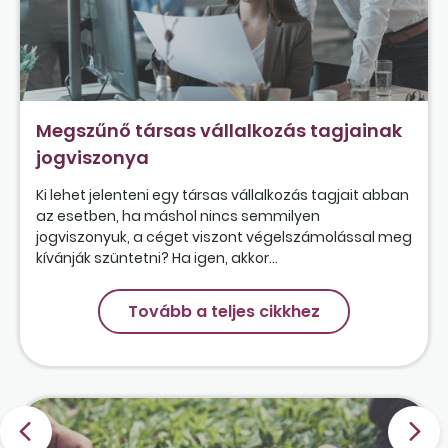
Megszűnő társas vállalkozás tagjainak
jogviszonya
Ki lehet jelenteni egy társas vállalkozás tagjait abban
az esetben, ha máshol nincs semmilyen
jogviszonyuk, a céget viszont végelszámolással meg
kívánják szüntetni? Ha igen, akkor...
Tovább a teljes cikkhez