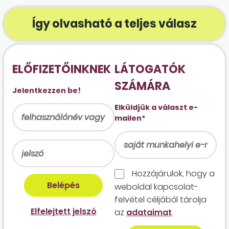
Így olvasható a teljes válasz
ELŐFIZETŐINKNEK
LÁTOGATÓK
SZÁMÁRA
Jelentkezzen be!
Elküldjük a választ e-
mailen*
Hozzájárulok, hogy a
weboldal kapcso­lat­
felvétel céljából tárolja
Elfelejtett jelszó
az
adataimat
.