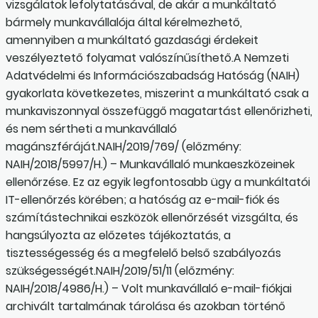
vizsgálatok lefolytatásával, de akár a munkáltató
bármely munkavállalója által kérelmezhető,
amennyiben a munkáltató gazdasági érdekeit
veszélyeztető folyamat valószínűsíthető.A Nemzeti
Adatvédelmi és Információszabadság Hatóság (NAIH)
gyakorlata következetes, miszerint a munkáltató csak a
munkaviszonnyal összefüggő magatartást ellenőrizheti,
és nem sértheti a munkavállaló
magánszféráját.NAIH/2019/769/ (előzmény:
NAIH/2018/5997/H.) – Munkavállaló munkaeszközeinek
ellenőrzése. Ez az egyik legfontosabb ügy a munkáltatói
IT-ellenőrzés körében; a hatóság az e-mail-fiók és
számítástechnikai eszközök ellenőrzését vizsgálta, és
hangsúlyozta az előzetes tájékoztatás, a
tisztességesség és a megfelelő belső szabályozás
szükségességét.NAIH/2019/51/11 (előzmény:
NAIH/2018/4986/H.) – Volt munkavállaló e-mail-fiókjai
archivált tartalmának tárolása és azokban történő