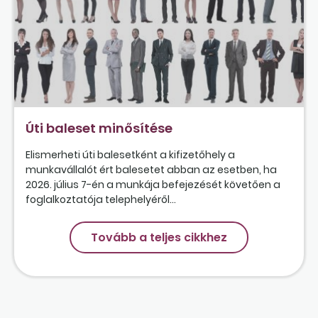
Úti baleset minősítése
Elismerheti úti balesetként a kifizetőhely a
munkavállalót ért balesetet abban az esetben, ha
2026. július 7-én a munkája befejezését követően a
foglalkoztatója telephelyéről...
Tovább a teljes cikkhez