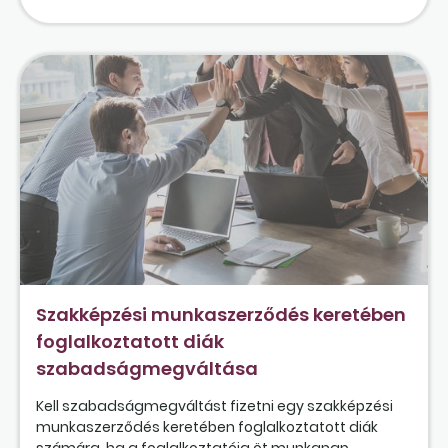
Szakképzési munkaszerződés keretében
foglalkoztatott diák
szabadságmegváltása
Kell szabadságmegváltást fizetni egy szakképzési
munkaszerződés keretében foglalkoztatott diák
számára, ha a foglalkoztatója öt munkanap