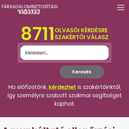
8711
OLVASÓI KÉRDÉSRE
SZAKÉRTŐI VÁLASZ
Ha előfizetőnk,
kérdezhet
is szakértőinktől,
így személyre szabott szakmai segítséget
kaphat.