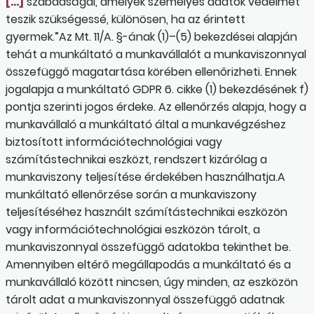
[…]
szabadságai, amelyek személyes adatok védelmét
teszik szükségessé, különösen, ha az érintett
gyermek.”Az Mt. 11/A. §-ának (1)–(5) bekezdései alapján
tehát a munkáltató a munkavállalót a munkaviszonnyal
összefüggő magatartása körében ellenőrizheti. Ennek
jogalapja a munkáltató GDPR 6. cikke (1) bekezdésének f)
pontja szerinti jogos érdeke. Az ellenőrzés alapja, hogy a
munkavállaló a munkáltató által a munkavégzéshez
biztosított információtechnológiai vagy
számítástechnikai eszközt, rendszert kizárólag a
munkaviszony teljesítése érdekében használhatja.A
munkáltató ellenőrzése során a munkaviszony
teljesítéséhez használt számítástechnikai eszközön
vagy információtechnológiai eszközön tárolt, a
munkaviszonnyal összefüggő adatokba tekinthet be.
Amennyiben eltérő megállapodás a munkáltató és a
munkavállaló között nincsen, úgy minden, az eszközön
tárolt adat a munkaviszonnyal összefüggő adatnak