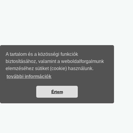
A tartalom és a közösségi funkciók
biztosításához, valamint a weboldalforgalmunk
elemzéséhez sütiket (cookie) használunk.
további információk
Értem