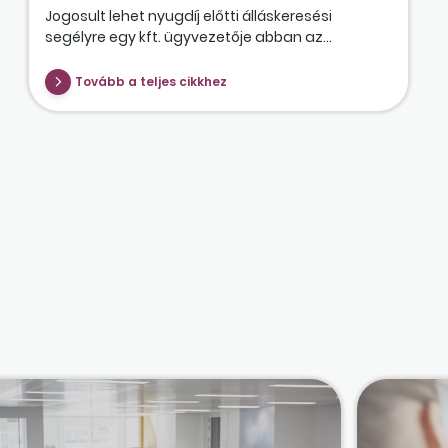
Jogosult lehet nyugdíj előtti álláskeresési
segélyre egy kft. ügyvezetője abban az...
Tovább a teljes cikkhez