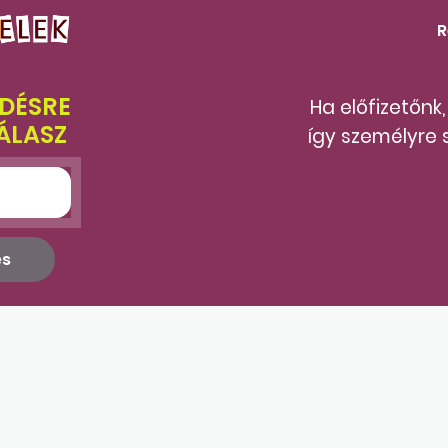
R
DÉSRE
Ha előfizetőnk
ÁLASZ
így személyre 