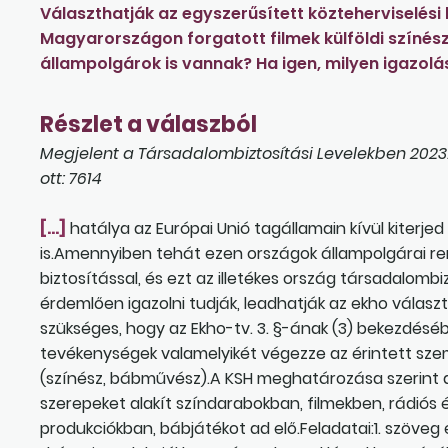
Választhatják az egyszerűsített közteherviselési 
Magyarországon forgatott filmek külföldi színész
állampolgárok is vannak? Ha igen, milyen igazol
Részlet a válaszból
Megjelent a Társadalombiztosítási Levelekben 2023
ott: 7614
[…]
hatálya az Európai Unió tagállamain kívül kiterjed
is.Amennyiben tehát ezen országok állampolgárai r
biztosítással, és ezt az illetékes ország társadalombizt
érdemlően igazolni tudják, leadhatják az ekho válasz
szükséges, hogy az Ekho-tv. 3. §-ának (3) bekezdés
tevékenységek valamelyikét végezze az érintett sze
(színész, bábművész).A KSH meghatározása szerint 
szerepeket alakít színdarabokban, filmekben, rádiós
produkciókban, bábjátékot ad elő.Feladatai:1. szöve