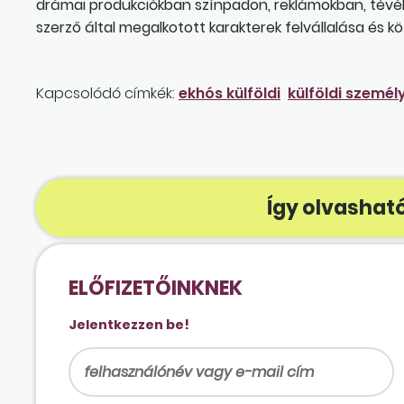
drámai produkciókban színpadon, reklámokban, tévéb
szerző által megalkotott karakterek felvállalása és 
Kapcsolódó címkék:
ekhós külföldi
külföldi személ
Így olvasható
ELŐFIZETŐINKNEK
Jelentkezzen be!