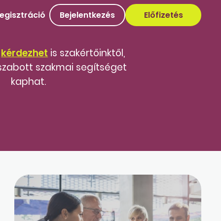
egisztráció
Bejelentkezés
Előfizetés
,
kérdezhet
is szakértőinktől,
szabott szakmai segítséget
kaphat.