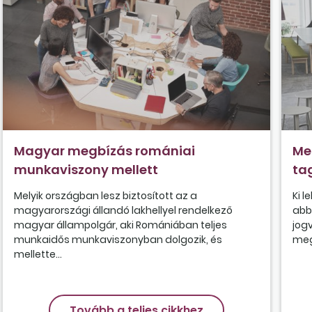
Magyar megbízás romániai
Me
munkaviszony mellett
ta
Melyik országban lesz biztosított az a
Ki l
magyarországi állandó lakhellyel rendelkező
abb
magyar állampolgár, aki Romániában teljes
jog
munkaidős munkaviszonyban dolgozik, és
meg 
mellette...
Tovább a teljes cikkhez