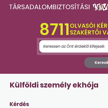
8711
OLVASÓI KÉR
SZAKÉRTŐI V
Külföldi személy ekhója
Kérdés