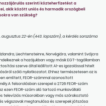
hozzájárulás szerinti közteherfizetést a
ei, akik között uniós és harmadik országbeli
ásokra van szükség?
. augusztus 22-én (443. lapszám), a kérdés sorszáma
 Izlandra, Liechtensteinre, Norvégiára, valamint Svájcra
endelkeznek a hazájukban vagy másik EGT-tagállamban
osítási szerve által kiállított A1-es igazolással hitelt
tásáról szóló nyilatkozatot. Ehhez természetesen az is
ében említett, FEOR-számmal azonosított
mély.A felsorolásban szerepel a 2726 FEOR-szám
az ezen FEOR-szám alá tartozó munkavállaló
 és televíziós műsorokban vagy más szórakoztató
g és végszavak megtanulása és szerepek játszása