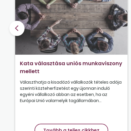
Kata választása uniós munkaviszony
mellett
Választhatja a kisadózó vállalkozók tételes adója
szerinti közteherfizetést egy újonnan induló
egyéni vállalkozó abban az esetben, ha az
Európai Unió valamelyik tagállamában...
Tovább a teljes cikkhez