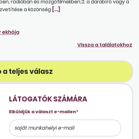
en, rádióban és mozgófilmekben;2. a darabíró vagy a
közvetítése a közönség
[…]
y ekhója
Vissza a találatokhoz
 a teljes válasz
LÁTOGATÓK SZÁMÁRA
Elküldjük a választ e-mailen*