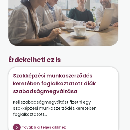
Érdekelheti ez is
Szakképzési munkaszerződés
keretében foglalkoztatott diák
szabadságmegváltása
Kell szabadságmegváltást fizetni egy
szakképzési munkaszerződés keretében
foglalkoztatott...
Tovább a teljes cikkhez