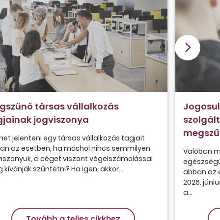
gszűnő társas vállalkozás
Jogosul
gjainak jogviszonya
szolgált
megszű
ehet jelenteni egy társas vállalkozás tagjait
an az esetben, ha máshol nincs semmilyen
Valóban m
viszonyuk, a céget viszont végelszámolással
egészségüg
kívánják szüntetni? Ha igen, akkor...
abban az e
2026. jún
a...
Tovább a teljes cikkhez