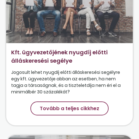
Kft. ügyvezetőjének nyugdíj előtti
álláskeresési segélye
Jogosult lehet nyugdíj előtti álláskeresési segélyre
egy kft. ügyvezetője abban az esetben, ha nem
tagja a társaságnak, és a tiszteletdíja nem éri el a
minimálbér 30 százalékát?
Tovább a teljes cikkhez