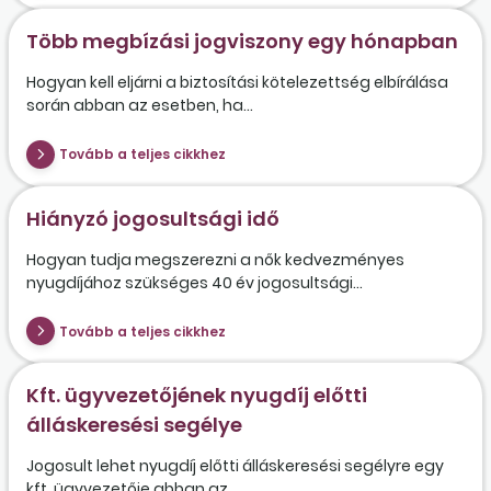
Több megbízási jogviszony egy hónapban
Hogyan kell eljárni a biztosítási kötelezettség elbírálása
során abban az esetben, ha...
Tovább a teljes cikkhez
Hiányzó jogosultsági idő
Hogyan tudja megszerezni a nők kedvezményes
nyugdíjához szükséges 40 év jogosultsági...
Tovább a teljes cikkhez
Kft. ügyvezetőjének nyugdíj előtti
álláskeresési segélye
Jogosult lehet nyugdíj előtti álláskeresési segélyre egy
kft. ügyvezetője abban az...