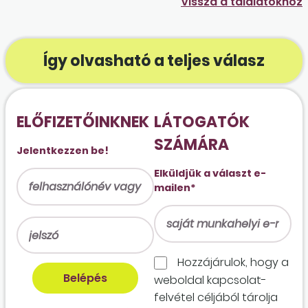
Vissza a találatokhoz
Így olvasható a teljes válasz
ELŐFIZETŐINKNEK
LÁTOGATÓK
SZÁMÁRA
Jelentkezzen be!
Elküldjük a választ e-
mailen*
Hozzájárulok, hogy a
weboldal kapcso­lat­
felvétel céljából tárolja