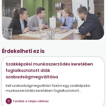
Érdekelheti ez is
Szakképzési munkaszerződés keretében
foglalkoztatott diák
szabadságmegváltása
Kell szabadságmegváltást fizetni egy szakképzési
munkaszerződés keretében foglalkoztatott...
Tovább a teljes cikkhez