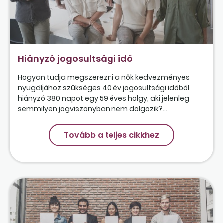
Hiányzó jogosultsági idő
Hogyan tudja megszerezni a nők kedvezményes
nyugdíjához szükséges 40 év jogosultsági időből
hiányzó 380 napot egy 59 éves hölgy, aki jelenleg
semmilyen jogviszonyban nem dolgozik?...
Tovább a teljes cikkhez