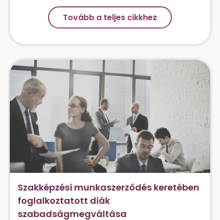
Tovább a teljes cikkhez
Szakképzési munkaszerződés keretében
foglalkoztatott diák
szabadságmegváltása