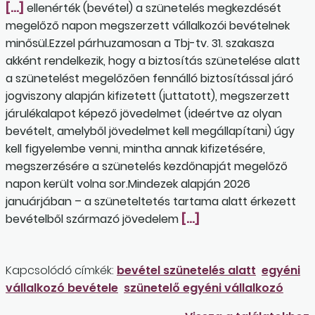
[…]
ellenérték (bevétel) a szünetelés megkezdését
megelőző napon megszerzett vállalkozói bevételnek
minősül.Ezzel párhuzamosan a Tbj-tv. 31. szakasza
akként rendelkezik, hogy a biztosítás szünetelése alatt
a szünetelést megelőzően fennálló biztosítással járó
jogviszony alapján kifizetett (juttatott), megszerzett
járulékalapot képező jövedelmet (ideértve az olyan
bevételt, amelyből jövedelmet kell megállapítani) úgy
kell figyelembe venni, mintha annak kifizetésére,
megszerzésére a szünetelés kezdőnapját megelőző
napon került volna sor.Mindezek alapján 2026
januárjában – a szüneteltetés tartama alatt érkezett
bevételből származó jövedelem
[…]
Kapcsolódó címkék:
bevétel szünetelés alatt
egyéni
vállalkozó bevétele
szünetelő egyéni vállalkozó