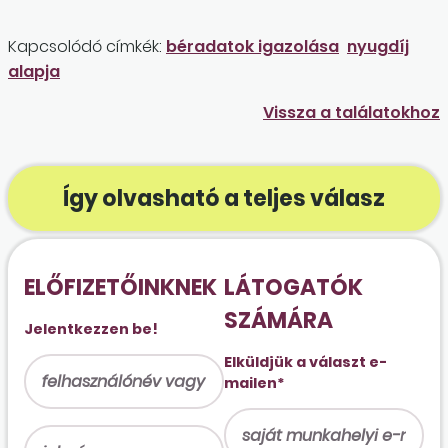
Kapcsolódó címkék:
béradatok igazolása
nyugdíj
alapja
Vissza a találatokhoz
Így olvasható a teljes válasz
ELŐFIZETŐINKNEK
LÁTOGATÓK
SZÁMÁRA
Jelentkezzen be!
Elküldjük a választ e-
mailen*