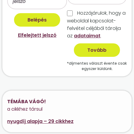
Hozzájárulok, hogy a
weboldal kapcso­lat­
felvétel céljából tárolja
Elfelejtett jelszó
az
adataimat
.
*díjmentes választ évente csak
egyszer küldünk.
TÉMÁBA VÁGÓ!
a cikkhez társul
nyugdíj alapja – 29 cikkhez