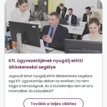
Kft. ügyvezetőjének nyugdíj előtti
álláskeresési segélye
Jogosult lehet nyugdíj előtti álláskeresési segélyre
egy kft. ügyvezetője abban az esetben, ha nem
tagja a társaságnak, és a tiszteletdíja nem éri el a
minimálbér 30 százalékát?
Tovább a teljes cikkhez