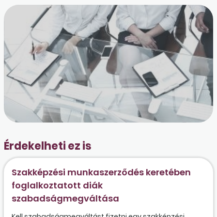
Érdekelheti ez is
Szakképzési munkaszerződés keretében
foglalkoztatott diák
szabadságmegváltása
Kell szabadságmegváltást fizetni egy szakképzési