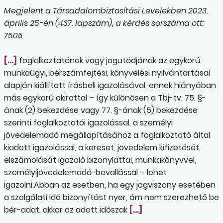
Megjelent a Társadalombiztosítási Levelekben 2023.
április 25-én (437. lapszám), a kérdés sorszáma ott:
7505
[…]
foglalkoztatónak vagy jogutódjának az egykorú
munkaügyi, bérszámfejtési, könyvelési nyilvántartásai
alapján kiállított írásbeli igazolásával, ennek hiányában
más egykorú okirattal – így különösen a Tbj-tv. 75. §-
ának (2) bekezdése vagy 77. §-ának (5) bekezdése
szerinti foglalkoztatói igazolással, a személyi
jövedelemadó megállapításához a foglalkoztató által
kiadott igazolással, a kereset, jövedelem kifizetését,
elszámolását igazoló bizonylattal, munkakönyvvel,
személyijövedelemadó-bevallással – lehet
igazolni.Abban az esetben, ha egy jogviszony esetében
a szolgálati idő bizonyítást nyer, ám nem szerezhető be
bér-adat, akkor az adott időszak
[…]