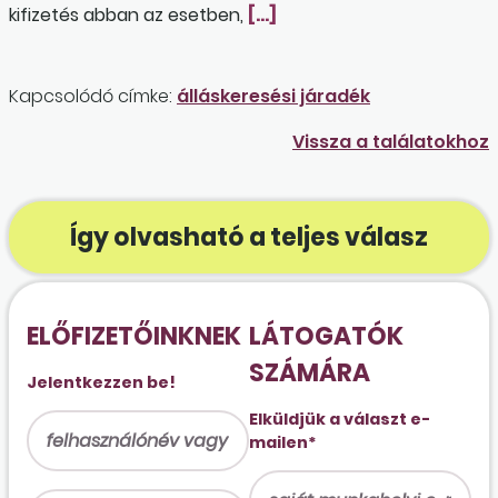
kifizetés abban az esetben,
[…]
Kapcsolódó címke:
álláskeresési járadék
Vissza a találatokhoz
Így olvasható a teljes válasz
ELŐFIZETŐINKNEK
LÁTOGATÓK
SZÁMÁRA
Jelentkezzen be!
Elküldjük a választ e-
mailen*