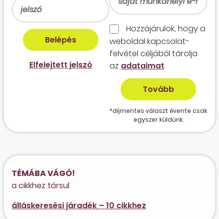
Hozzájárulok, hogy a
weboldal kapcso­lat­
felvétel céljából tárolja
Elfelejtett jelszó
az
adataimat
.
*díjmentes választ évente csak
egyszer küldünk.
TÉMÁBA VÁGÓ!
a cikkhez társul
álláskeresési járadék – 10 cikkhez