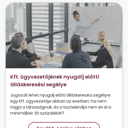
Kft. ügyvezetőjének nyugdíj előtti
álláskeresési segélye
Jogosult lehet nyugdíj előtti álláskeresési segélyre
egy kft. ügyvezetője abban az esetben, ha nem
tagja a társaságnak, és a tiszteletdíja nem éri el a
minimálbér 30 százalékát?