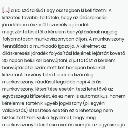
[…]
a 80 százalékát egy összegben ki kell fizetni. A
kifizetés további feltétele, hogy az álláskeresési
járadékban részesült személy a járadék
megszüntetésétől a kérelem benyújtásának napjáig
folyamatosan munkaviszonyban álljon. A munkaviszony
fennállását a munkaadó igazolja. A kérelmet az
álláskeresési járadék folyósítási idejének lejártát követő
30 napon belül kell benyújtani, a juttatást a kérelem
benyújtásától számított két hónapon belül kell
kifizetni.A törvény tehát csak és kizárólag
munkaviszony, ráadásul legalább napi 4 órás
munkaviszony, létesítése esetén teszi lehetővé az
egyösszegű kifizetést, és ez nem is automatikus, hanem
kérelemre történik. Egyéb jogviszony (pl. egyéni
vállalkozás) létesítése esetén ez a lehetőség nem
biztosított.Felhívjuk a figyelmet, hogy még
munkaviszony létesítése esetén sem jár az egyösszegű