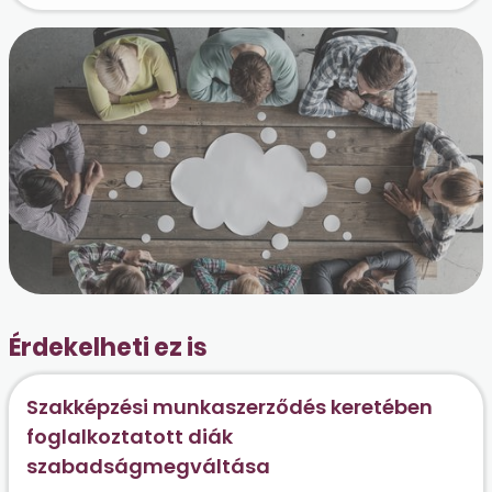
Érdekelheti ez is
Szakképzési munkaszerződés keretében
foglalkoztatott diák
szabadságmegváltása