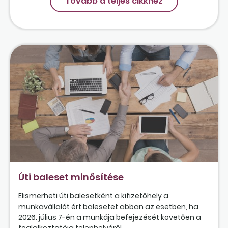
Tovább a teljes cikkhez
Úti baleset minősítése
Elismerheti úti balesetként a kifizetőhely a
munkavállalót ért balesetet abban az esetben, ha
2026. július 7-én a munkája befejezését követően a
foglalkoztatója telephelyéről...