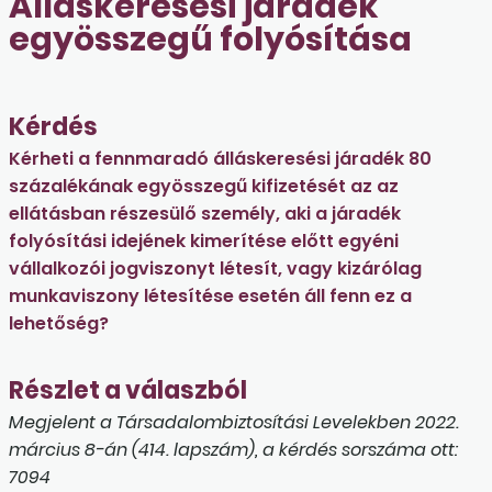
Álláskeresési járadék
egyösszegű folyósítása
Kérdés
Kérheti a fennmaradó álláskeresési járadék 80
százalékának egyösszegű kifizetését az az
ellátásban részesülő személy, aki a járadék
folyósítási idejének kimerítése előtt egyéni
vállalkozói jogviszonyt létesít, vagy kizárólag
munkaviszony létesítése esetén áll fenn ez a
lehetőség?
Részlet a válaszból
Megjelent a Társadalombiztosítási Levelekben 2022.
március 8-án (414. lapszám), a kérdés sorszáma ott:
7094