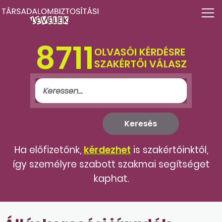
8711
OLVASÓI KÉRDÉSRE
SZAKÉRTŐI VÁLASZ
Ha előfizetőnk,
kérdezhet
is szakértőinktől,
így személyre szabott szakmai segítséget
kaphat.