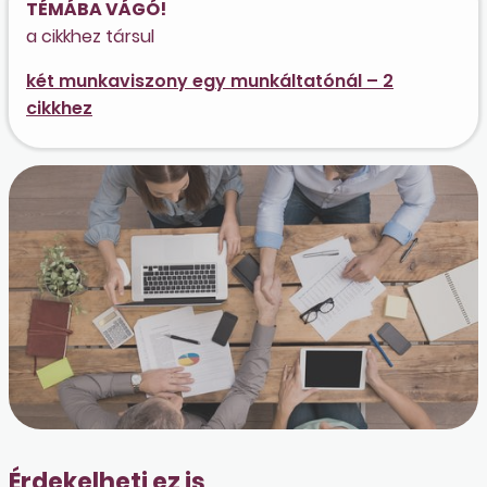
TÉMÁBA VÁGÓ!
a cikkhez társul
két munkaviszony egy munkáltatónál – 2
cikkhez
Érdekelheti ez is