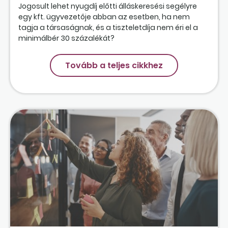
Jogosult lehet nyugdíj előtti álláskeresési segélyre
egy kft. ügyvezetője abban az esetben, ha nem
tagja a társaságnak, és a tiszteletdíja nem éri el a
minimálbér 30 százalékát?
Tovább a teljes cikkhez