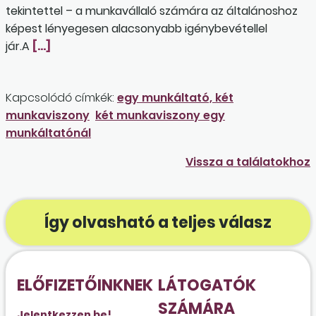
tekintettel – a munkavállaló számára az általánoshoz
képest lényegesen alacsonyabb igénybevétellel
jár.A
[…]
Kapcsolódó címkék:
egy munkáltató, két
munkaviszony
két munkaviszony egy
munkáltatónál
Vissza a találatokhoz
Így olvasható a teljes válasz
ELŐFIZETŐINKNEK
LÁTOGATÓK
SZÁMÁRA
Jelentkezzen be!