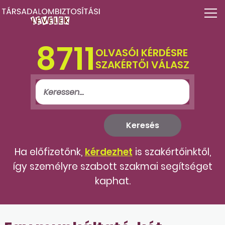
8711
OLVASÓI KÉRDÉSRE
SZAKÉRTŐI VÁLASZ
Ha előfizetőnk,
kérdezhet
is szakértőinktől,
így személyre szabott szakmai segítséget
kaphat.