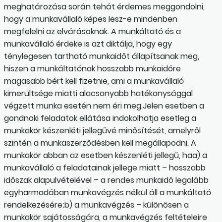
meghatározása során tehát érdemes meggondolni,
hogy a munkavállaló képes lesz-e mindenben
megfelelni az elvárásoknak. A munkáltató és a
munkavállaló érdeke is azt diktálja, hogy egy
ténylegesen tartható munkaidőt állapítsanak meg,
hiszen a munkáltatónak hosszabb munkaidőre
magasabb bért kell fizetnie, ami a munkavállaló
kimerültsége miatti alacsonyabb hatékonysággal
végzett munka esetén nem éri meg.Jelen esetben a
gondnoki feladatok ellátása indokolhatja esetleg a
munkakör készenléti jellegűvé minősítését, amelyről
szintén a munkaszerződésben kell megállapodni. A
munkakör abban az esetben készenléti jellegű, haa) a
munkavállaló a feladatainak jellege miatt – hosszabb
időszak alapulvételével – a rendes munkaidő legalább
egyharmadában munkavégzés nélkül áll a munkáltató
rendelkezésére;b) a munkavégzés – különösen a
munkakör sajátosságára, a munkavégzés feltételeire