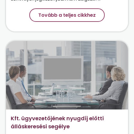
Tovább a teljes cikkhez
Kft. ügyvezetőjének nyugdíj előtti
álláskeresési segélye