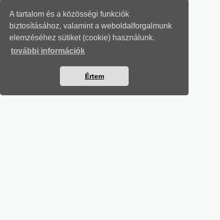
A tartalom és a közösségi funkciók
biztosításához, valamint a weboldalforgalmunk
elemzéséhez sütiket (cookie) használunk.
további információk
Értem
TÁRSADALOMBIZTOSÍTÁSI LEVELEK