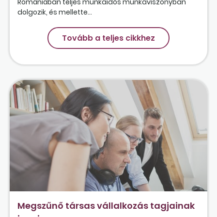
Romániában teljes munkaidős munkaviszonyban
dolgozik, és mellette...
Tovább a teljes cikkhez
Megszűnő társas vállalkozás tagjainak