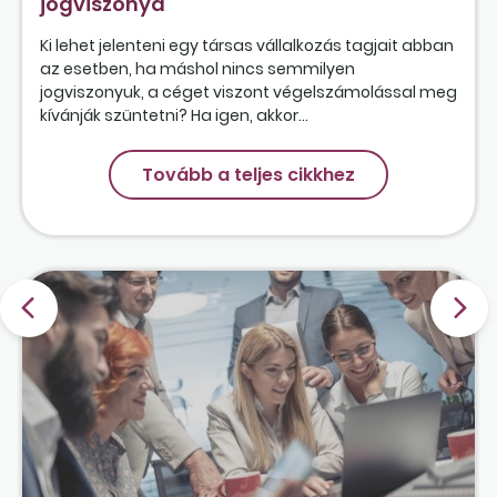
jogviszonya
Ki lehet jelenteni egy társas vállalkozás tagjait abban
az esetben, ha máshol nincs semmilyen
jogviszonyuk, a céget viszont végelszámolással meg
kívánják szüntetni? Ha igen, akkor...
Tovább a teljes cikkhez