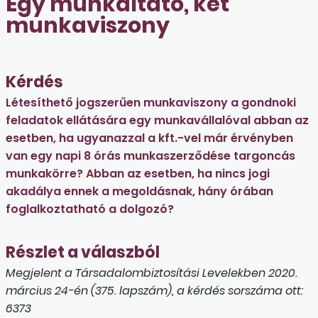
Egy munkáltató, két
munkaviszony
Kérdés
Létesíthető jogszerűen munkaviszony a gondnoki
feladatok ellátására egy munkavállalóval abban az
esetben, ha ugyanazzal a kft.-vel már érvényben
van egy napi 8 órás munkaszerződése targoncás
munkakörre? Abban az esetben, ha nincs jogi
akadálya ennek a megoldásnak, hány órában
foglalkoztatható a dolgozó?
Részlet a válaszból
Megjelent a Társadalombiztosítási Levelekben 2020.
március 24-én (375. lapszám), a kérdés sorszáma ott:
6373