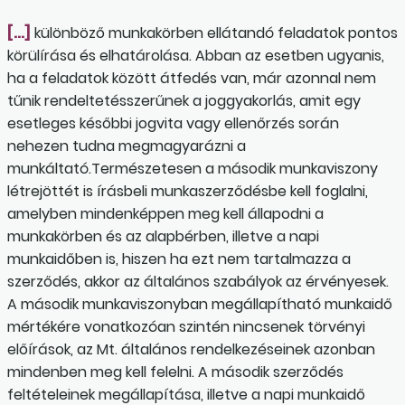
[…]
különböző munkakörben ellátandó feladatok pontos
körülírása és elhatárolása. Abban az esetben ugyanis,
ha a feladatok között átfedés van, már azonnal nem
tűnik rendeltetésszerűnek a joggyakorlás, amit egy
esetleges későbbi jogvita vagy ellenőrzés során
nehezen tudna megmagyarázni a
munkáltató.Természetesen a második munkaviszony
létrejöttét is írásbeli munkaszerződésbe kell foglalni,
amelyben mindenképpen meg kell állapodni a
munkakörben és az alapbérben, illetve a napi
munkaidőben is, hiszen ha ezt nem tartalmazza a
szerződés, akkor az általános szabályok az érvényesek.
A második munkaviszonyban megállapítható munkaidő
mértékére vonatkozóan szintén nincsenek törvényi
előírások, az Mt. általános rendelkezéseinek azonban
mindenben meg kell felelni. A második szerződés
feltételeinek megállapítása, illetve a napi munkaidő