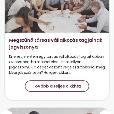
Megszűnő társas vállalkozás tagjainak
jogviszonya
Ki lehet jelenteni egy társas vállalkozás tagjait abban
az esetben, ha máshol nincs semmilyen
jogviszonyuk, a céget viszont végelszámolással meg
kívánják szüntetni? Ha igen, akkor...
Tovább a teljes cikkhez