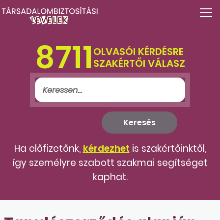
8711
OLVASÓI KÉRDÉSRE
SZAKÉRTŐI VÁLASZ
Ha előfizetőnk,
kérdezhet
is szakértőinktől,
így személyre szabott szakmai segítséget
kaphat.