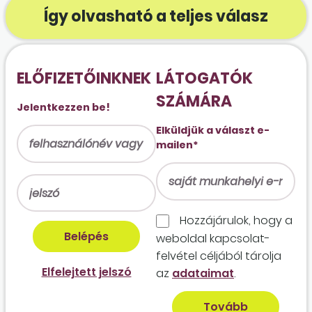
Így olvasható a teljes válasz
ELŐFIZETŐINKNEK
LÁTOGATÓK
SZÁMÁRA
Jelentkezzen be!
Elküldjük a választ e-
mailen*
Hozzájárulok, hogy a
weboldal kapcso­lat­
felvétel céljából tárolja
Elfelejtett jelszó
az
adataimat
.