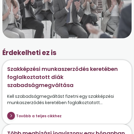
Érdekelheti ez is
Szakképzési munkaszerződés keretében
foglalkoztatott diák
szabadságmegváltása
Kell szabadságmegváltást fizetni egy szakképzési
munkaszerződés keretében foglalkoztatott...
Tovább a teljes cikkhez
Több megbízási jogviszony egy hónapban