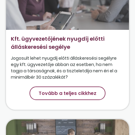
Kft. ügyvezetőjének nyugdíj előtti
álláskeresési segélye
Jogosult lehet nyugdíj előtti álláskeresési segélyre
egy kft. ügyvezetője abban az esetben, ha nem
tagja a társaságnak, és a tiszteletdíja nem éri el a
minimálbér 30 százalékát?
Tovább a teljes cikkhez