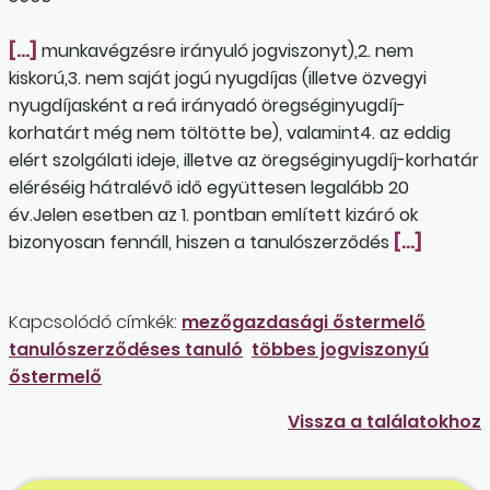
[…]
munkavégzésre irányuló jogviszonyt),2. nem
kiskorú,3. nem saját jogú nyugdíjas (illetve özvegyi
nyugdíjasként a reá irányadó öregséginyugdíj-
korhatárt még nem töltötte be), valamint4. az eddig
elért szolgálati ideje, illetve az öregséginyugdíj-korhatár
eléréséig hátralévő idő együttesen legalább 20
év.Jelen esetben az 1. pontban említett kizáró ok
bizonyosan fennáll, hiszen a tanulószerződés
[…]
Kapcsolódó címkék:
mezőgazdasági őstermelő
tanulószerződéses tanuló
többes jogviszonyú
őstermelő
Vissza a találatokhoz