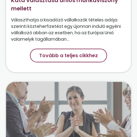
Kata választása uniós munkaviszony
mellett
Választhatja a kisadózó vállalkozók tételes adója
szerinti közteherfizetést egy újonnan induló egyéni
vállalkozó abban az esetben, ha az Európai Unió
valamelyik tagállamában...
Tovább a teljes cikkhez