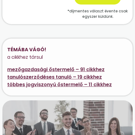
*díjmentes választ évente csak
egyszer küldünk.
TÉMÁBA VÁGÓ!
a cikkhez társul
mezőgazdasági őstermelő – 91 cikkhez
tanulószerződéses tanuló – 19 cikkhez
többes jogviszonyú őstermelő – 11 cikkhez