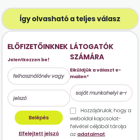
Így olvasható a teljes válasz
ELŐFIZETŐINKNEK
LÁTOGATÓK
SZÁMÁRA
Jelentkezzen be!
Elküldjük a választ e-
mailen*
Hozzájárulok, hogy a
weboldal kapcso­lat­
felvétel céljából tárolja
Elfelejtett jelszó
az
adataimat
.