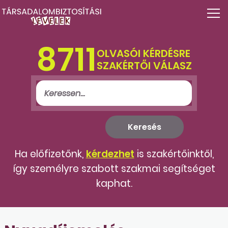
8711
OLVASÓI KÉRDÉSRE
SZAKÉRTŐI VÁLASZ
Ha előfizetőnk,
kérdezhet
is szakértőinktől,
így személyre szabott szakmai segítséget
kaphat.