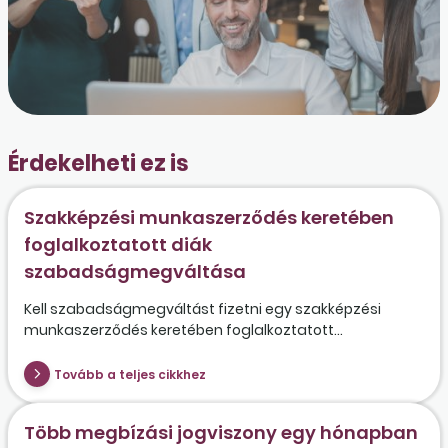
Érdekelheti ez is
Szakképzési munkaszerződés keretében
foglalkoztatott diák
szabadságmegváltása
Kell szabadságmegváltást fizetni egy szakképzési
munkaszerződés keretében foglalkoztatott...
Tovább a teljes cikkhez
Több megbízási jogviszony egy hónapban