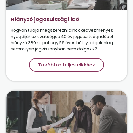
Hiányzó jogosultsági idő
Hogyan tudja megszerezni a nők kedvezményes
nyugdíjához szükséges 40 év jogosultsági időből
hiányzó 380 napot egy 59 éves hölgy, aki jelenleg
semmilyen jogviszonyban nem dolgozik?...
Tovább a teljes cikkhez