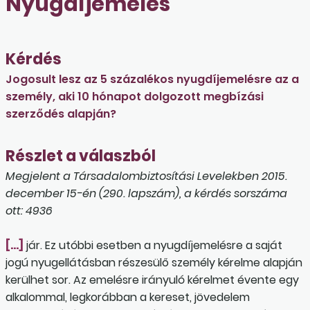
Nyugdíjemelés
Kérdés
Jogosult lesz az 5 százalékos nyugdíjemelésre az a
személy, aki 10 hónapot dolgozott megbízási
szerződés alapján?
Részlet a válaszból
Megjelent a Társadalombiztosítási Levelekben 2015.
december 15-én (290. lapszám), a kérdés sorszáma
ott: 4936
[…]
jár. Ez utóbbi esetben a nyugdíjemelésre a saját
jogú nyugellátásban részesülő személy kérelme alapján
kerülhet sor. Az emelésre irányuló kérelmet évente egy
alkalommal, legkorábban a kereset, jövedelem