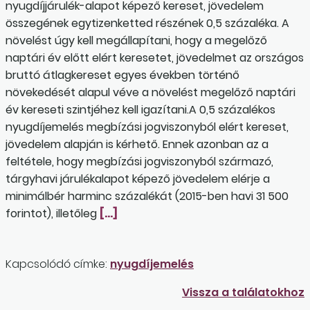
nyugdíjjárulék-alapot képező kereset, jövedelem
összegének egytizenketted részének 0,5 százaléka. A
növelést úgy kell megállapítani, hogy a megelőző
naptári év előtt elért keresetet, jövedelmet az országos
bruttó átlagkereset egyes években történő
növekedését alapul véve a növelést megelőző naptári
év kereseti szintjéhez kell igazítani.A 0,5 százalékos
nyugdíjemelés megbízási jogviszonyból elért kereset,
jövedelem alapján is kérhető. Ennek azonban az a
feltétele, hogy megbízási jogviszonyból származó,
tárgyhavi járulékalapot képező jövedelem elérje a
minimálbér harminc százalékát (2015-ben havi 31 500
forintot), illetőleg
[…]
Kapcsolódó címke:
nyugdíjemelés
Vissza a találatokhoz