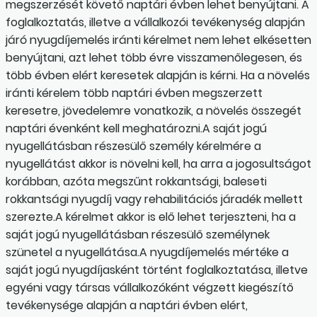
megszerzését követő naptári évben lehet benyújtani. A
foglalkoztatás, illetve a vállalkozói tevékenység alapján
járó nyugdíjemelés iránti kérelmet nem lehet elkésetten
benyújtani, azt lehet több évre visszamenőlegesen, és
több évben elért keresetek alapján is kérni. Ha a növelés
iránti kérelem több naptári évben megszerzett
keresetre, jövedelemre vonatkozik, a növelés összegét
naptári évenként kell meghatározni.A saját jogú
nyugellátásban részesülő személy kérelmére a
nyugellátást akkor is növelni kell, ha arra a jogosultságot
korábban, azóta megszűnt rokkantsági, baleseti
rokkantsági nyugdíj vagy rehabilitációs járadék mellett
szerezte.A kérelmet akkor is elő lehet terjeszteni, ha a
saját jogú nyugellátásban részesülő személynek
szünetel a nyugellátása.A nyugdíjemelés mértéke a
saját jogú nyugdíjasként történt foglalkoztatása, illetve
egyéni vagy társas vállalkozóként végzett kiegészítő
tevékenysége alapján a naptári évben elért,