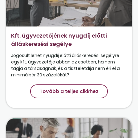
Kft. ügyvezetőjének nyugdíj előtti
álláskeresési segélye
Jogosult lehet nyugdíj előtti álláskeresési segélyre
egy kft. ügyvezetője abban az esetben, ha nem
tagja a társaságnak, és a tiszteletdíja nem éri el a
minimálbér 30 százalékát?
Tovább a teljes cikkhez