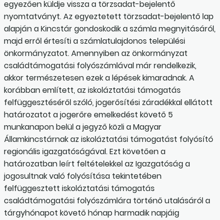
egyezően küldje vissza a törzsadat-bejelentő
nyomtatványt. Az egyeztetett törzsadat-bejelentő lap
alapján a Kincstár gondoskodik a számla megnyitásáról,
majd erről értesíti a számlatulajdonos települési
önkormányzatot. Amennyiben az önkormányzat
családtámogatási folyószámlával már rendelkezik,
akkor természetesen ezek a lépések kimaradnak. A
korábban említett, az iskoláztatási támogatás
felfüggesztéséről szóló, jogerősítési záradékkal ellátott
határozatot a jogerőre emelkedést követő 5
munkanapon belül a jegyző közli a Magyar
Államkincstárnak az iskoláztatási támogatást folyósító
regionális igazgatóságával. Ezt követően a
határozatban leírt feltételekkel az Igazgatóság a
jogosultnak való folyósítása tekintetében
felfüggesztett iskoláztatási támogatás
családtámogatási folyószámlára történő utalásáról a
tárgyhónapot követő hónap harmadik napjáig