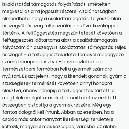
iskoláztatási támogatás folyósítását ismételten
megkezdi az arra jogosult részére. Általánosságban
elmondható, hogy a családtámogatási folyószámlán
összegyűlt összeg felhasználása a következőképpen
történik. A felfüggesztés megszüntetését követően a
felfüggesztés időtartama alatt a családtámogatási
folyószámlán összegyűlt iskoláztatási támogatás teljes
összegét – a felfüggesztés időtartamával megegyező
számú hónapra elosztva – havi részletekben,
természetbeni formában kell a gyermek számára
nyújtani. Ez azt jelenti, hogy a kirendelt gondnok, gyám a
szükségletek felmérését követően annyi hónapra
elosztva, ahány hónapig a felfüggesztés tartott, a
megfelelő szolgáltatásokat, árucikkeket az említett
összegben biztosítja a gyermek részére. Még egy
fontos dologról kell írnunk. Abban az esetben, ha a
család más önkormányzat illetékességi területére
költözik, magyarul más községbe, városba, az alábbi