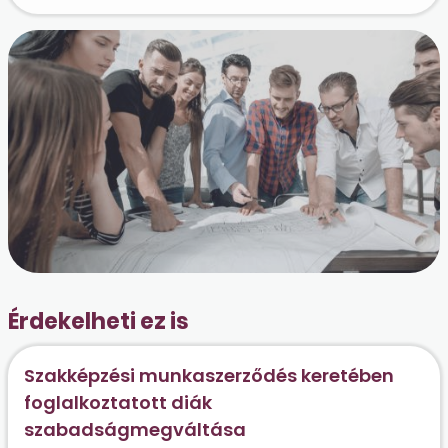
Érdekelheti ez is
Szakképzési munkaszerződés keretében
foglalkoztatott diák
szabadságmegváltása