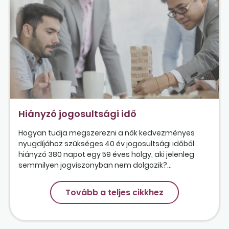
Hiányzó jogosultsági idő
Hogyan tudja megszerezni a nők kedvezményes
nyugdíjához szükséges 40 év jogosultsági időből
hiányzó 380 napot egy 59 éves hölgy, aki jelenleg
semmilyen jogviszonyban nem dolgozik?...
Tovább a teljes cikkhez