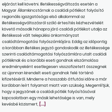
eljárást kell követni. Illetékességváltozás esetén a
Magyar Államkincstárnak a családi pótlékot folyósító
regionális igazgatósága első alkalommal az
illetékességváltozásról szóló értesítés kézhezvételét
követő második hónapra járó családi pótlékot utalja az
illetékessé vált települési önkormányzat
családtámogatási folyószámlájára. Eddig az időpontig
a korábban illetékes jegyző gondoskodik az illetékessége
szerinti családtámogatási folyószámlára utalt családi
pótléknak és a korábbi eseti gondnok elszámolása
eredményeként esetlegesen visszafizetett összegnek
az újonnan kirendelt eseti gondnok felé történő
kifizetéséről. Minderre a hosszabb átfutási időre a már
korábban leírt folyamat miatt van szükség. Megemlítjük,
hogy a jegyzőnek a családi pótlék folyósításával
kapcsolatban egy másik lehetősége is van, mely
kevésbé közismert,
[…]