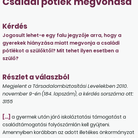
Családi pótlék megvonása
Kérdés
Jogosult lehet-e egy falu jegyzője arra, hogy a
gyerekek hiányzása miatt megvonja a családi
pótlékot a szülőktől? Mit tehet ilyen esetben a
szülő?
Részlet a válaszból
Megjelent a Társadalombiztosítási Levelekben 2010.
november 9-én (184. lapszám), a kérdés sorszáma ott:
3155
[…]
a gyermek után járó iskoláztatási támogatást a
családtámogatási folyószámlán kell gyűjteni.
Amennyiben korábban az adott illetékes önkormányzat