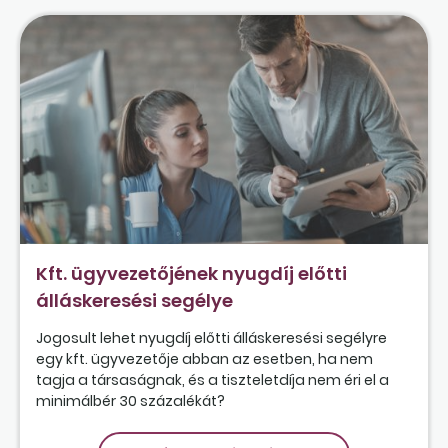
Kft. ügyvezetőjének nyugdíj előtti
álláskeresési segélye
Jogosult lehet nyugdíj előtti álláskeresési segélyre
egy kft. ügyvezetője abban az esetben, ha nem
tagja a társaságnak, és a tiszteletdíja nem éri el a
minimálbér 30 százalékát?