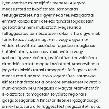
ilyen esetben mi az eljárás menete! A jegyző
megszünteti az iskoláztatási támogatás
felfüggesztését, ha a gyermek a felülvizsgálattal
érintett időszakban kötelező tanórai foglalkozást
igazolatlanul nem mulasztott. Megszűnik a
felfüggesztés természetesen akkor is, ha a gyermek
tankötelezettsége megszűnt, vagy a gyermek
védelembevételét családba fogadása, ideiglenes
hatályú elhelyezése, nevelésbevétele vagy
szabadságvesztésének, javítóintézeti nevelésének
elrendelése miatt meg kell szüntetni. Amennyiben a
jegyző az iskoláztatási támogatás felfüggesztését
megszünteti, az erről szóló, jogerősítési záradékkal
ellátott határozatot a jogerőre emelkedést követő 5
munkanapon belül megküldi a Magyar Államkincstár
iskoláztatási támogatást folyósító regionális
igazgatóságának. A Kincstár illetékes igazgatósága
ennek hatására a felfüggesztést megszünteti, és az