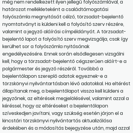
még nem rendelkezett ilyen jellegű folyószámlával, a
határozat mellékleteként a családtámogatási
folyószámla megnyitását célzó, törzsadat-bejelentő
nyomtatványt is küldeni kell a folyósító szerv részére,
valamint a jegyző aláírási címpéldányát. A törzsadat-
bejelentő lapot a folyósító szerv megvizsgálja, csak így
kerülhet sor a folyószámla nyitásának
engedélyezésére. Ennek során elsődlegesen vizsgálni
kell, hogy a törzsadat-bejelentő cégszerűen aláírt-e a
polgármester és jegyző részéről. Továbbá a
bejelentőlapon szereplő adatok egyeznek-e a
törzskönyvi nyilvántartásban lévő adatokkal. Ha eltérést
állapítanak meg, a bejelentőlapot vissza kell küldeni a
jegyzőnek, az eltérések megjelölésével, valamint azzal a
kéréssel, hogy az eltéréseket a bejelentőlapon
szíveskedjen javítani, vagy szükség esetén járjon el a
kincstári törzskönyvi nyilvántartás aktualizálása
érdekében és a módosítás bejegyzése után, majd azzal