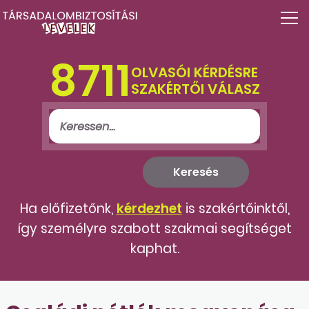
8711
OLVASÓI KÉRDÉSRE
SZAKÉRTŐI VÁLASZ
Ha előfizetőnk,
kérdezhet
is szakértőinktől,
így személyre szabott szakmai segítséget
kaphat.