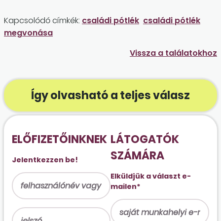
Kapcsolódó címkék:
családi pótlék
családi pótlék
megvonása
Vissza a találatokhoz
Így olvasható a teljes válasz
ELŐFIZETŐINKNEK
LÁTOGATÓK
SZÁMÁRA
Jelentkezzen be!
Elküldjük a választ e-
mailen*