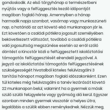
gondoskodik. Az első tárgyhónap a természetbeni
nyújtás vagy a felfüggesztés kezdő időpontját
magában foglaló hónap. Amennyiben a hónap
harmadik napja szombat, vasárnap vagy munkaszüneti
nap, a határidő az azt követő első munkanapon jár le.
Ezt követően a családi pótlékra jogosult személyében
bekövetkezett változást, továbbá a családi pótlékra
való jogosultság megszűnése esetén az erről szóló
döntést a Kincstár közli a felfüggesztett iskoláztatási
támogatás felfüggesztését elrendelő jegyzővel. A
jegyző az iskoláztatási támogatás felfüggesztésének
szükségességét hivatalból köteles felülvizsgálni 3
tanítási hónapot magában foglaló időszakonként. Ezen
túl köteles még felülvizsgálni a tanév lezárását követő
22 munkanapon belül, valamint ha a gyermek a másik
szülő szülői felügyelete vagy gyámság alá kerül. Egyszer
azonban minden gyermek visszatér a helyes útra,
legalábbis a szülők ebben reménykednek. Nézzük meg,