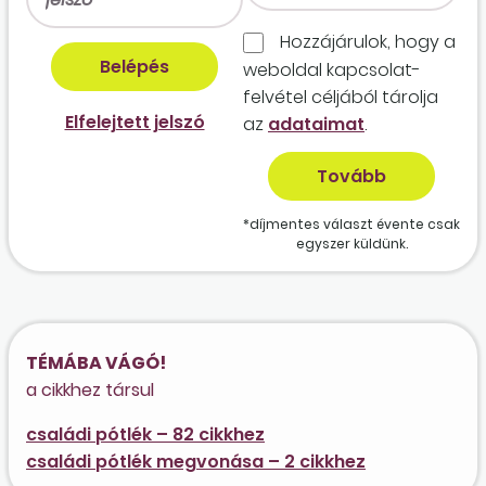
Hozzájárulok, hogy a
weboldal kapcso­lat­
felvétel céljából tárolja
Elfelejtett jelszó
az
adataimat
.
*díjmentes választ évente csak
egyszer küldünk.
TÉMÁBA VÁGÓ!
a cikkhez társul
családi pótlék – 82 cikkhez
családi pótlék megvonása – 2 cikkhez