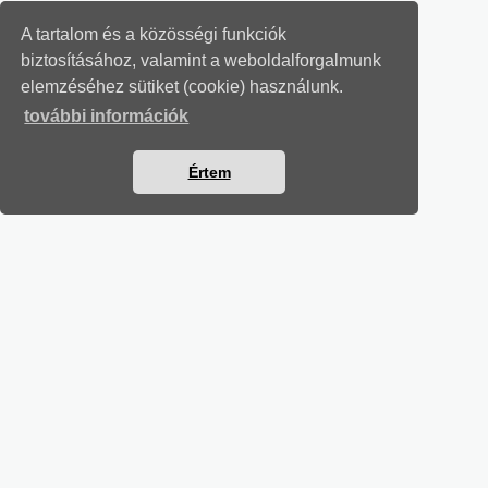
A tartalom és a közösségi funkciók
biztosításához, valamint a weboldalforgalmunk
elemzéséhez sütiket (cookie) használunk.
további információk
Értem
TÁRSADALOMBIZTOSÍTÁSI LEVELEK