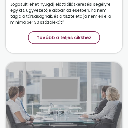
Jogosult lehet nyugdíj előtti álláskeresési segélyre
egy kft. ügyvezetője abban az esetben, ha nem
tagja a társaságnak, és a tiszteletdíja nem éri el a
minimálbér 30 százalékát?
Tovább a teljes cikkhez