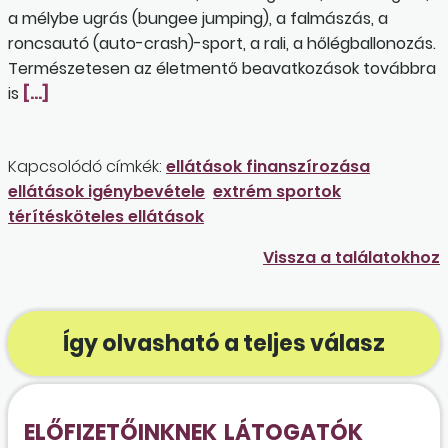
a mélybe ugrás (bungee jumping), a falmászás, a
roncsautó (auto-crash)-sport, a rali, a hőlégballonozás.
Természetesen az életmentő beavatkozások továbbra
is
[…]
Kapcsolódó címkék:
ellátások finanszírozása
ellátások igénybevétele
extrém sportok
térítésköteles ellátások
Vissza a találatokhoz
Így olvasható a teljes válasz
ELŐFIZETŐINKNEK
LÁTOGATÓK