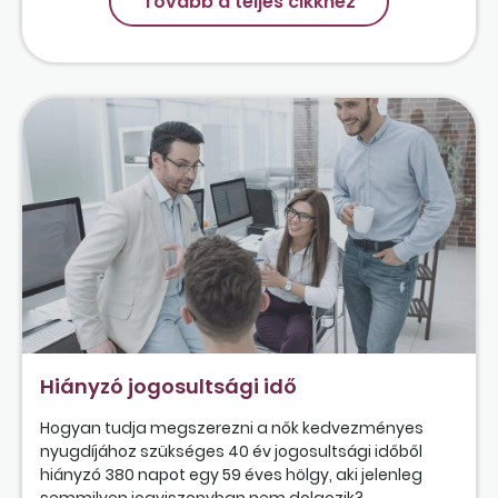
Tovább a teljes cikkhez
Hiányzó jogosultsági idő
Hogyan tudja megszerezni a nők kedvezményes
nyugdíjához szükséges 40 év jogosultsági időből
hiányzó 380 napot egy 59 éves hölgy, aki jelenleg
semmilyen jogviszonyban nem dolgozik?...