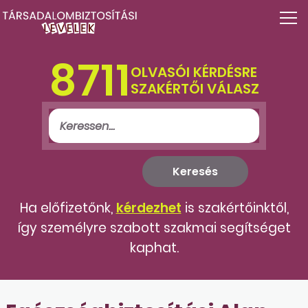
8711
OLVASÓI KÉRDÉSRE
SZAKÉRTŐI VÁLASZ
Ha előfizetőnk,
kérdezhet
is szakértőinktől,
így személyre szabott szakmai segítséget
kaphat.