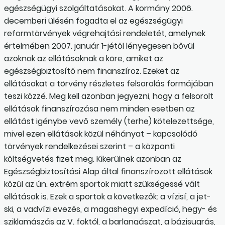
egészségügyi szolgáltatásokat. A kormány 2006.
decemberi ülésén fogadta el az egészségügyi
reformtörvények végrehajtási rendeletét, amelynek
értelmében 2007. január 1-jétől lényegesen bővül
azoknak az ellátásoknak a köre, amiket az
egészségbiztosító nem finanszíroz. Ezeket az
ellátásokat a törvény részletes felsorolás formájában
teszi közzé. Meg kell azonban jegyezni, hogy a felsorolt
ellátások finanszírozása nem minden esetben az
ellátást igénybe vevő személy (terhe) kötelezettsége,
mivel ezen ellátások közül néhányat – kapcsolódó
törvények rendelkezései szerint – a központi
költségvetés fizet meg. Kikerülnek azonban az
Egészségbiztosítási Alap által finanszírozott ellátások
közül az ún. extrém sportok miatt szükségessé vált
ellátások is. Ezek a sportok a következők: a vízisí, a jet-
ski, a vadvízi evezés, a magashegyi expedíció, hegy- és
sziklamászás az V. foktól, a barlangászat, a bázisugrás,