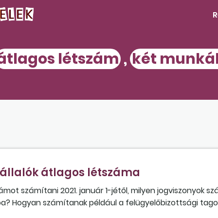
R
átlagos létszám
,
két munkál
állalók átlagos létszáma
számot számítani 2021. január 1-jétől, milyen jogviszonyok s
a? Hogyan számítanak például a felügyelőbizottsági tagok
az egyszerűsített foglalkoztatottak vagy a fizetés nélküli