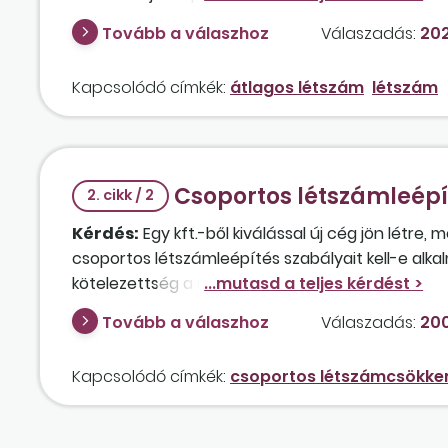
lévő kismamák?
Tovább a válaszhoz
Válaszadás:
202
Kapcsolódó címkék:
átlagos létszám
létszám
Csoportos létszámleépí
2. cikk / 2
Kérdés:
Egy kft.-ből kiválással új cég jön létre, m
csoportos létszámleépítés szabályait kell-e alkalm
kötelezettség a munkaügyi központ felé abban 
arról, hogy az átvett dolgozók kft.-nél eltöltö
Tovább a válaszhoz
Válaszadás:
200
az új cég? Csoportos létszámleépítésnek számít
Kapcsolódó címkék:
csoportos létszámcsökke