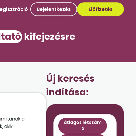
egisztráció
Bejelentkezés
Előfizetés
tató
kifejezésre
Új keresés
indítása:
zámítanak a
átlagos létszám
, akik
X
 szabadságon