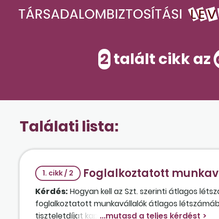
2
talált cikk az
Találati lista:
Foglalkoztatott munkav
1. cikk / 2
Kérdés:
Hogyan kell az Szt. szerinti átlagos lét
foglalkoztatott munkavállalók átlagos létszámáb
tiszteletdíjat kapnak, de nem végeznek munkát, 