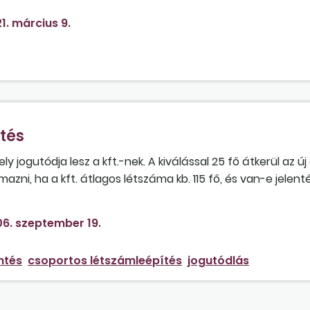
1. március 9.
tés
ely jogutódja lesz a kft.-nek. A kiválással 25 fő átkerül az ú
azni, ha a kft. átlagos létszáma kb. 115 fő, és van-e jelenté
az esetben, ha a
két munkáltató
külön megállapodásban
tt munkaviszonyát elismerik, és ugyanabban a munkakörben 
6. szeptember 19.
-e a kiválás abban az esetben, ha a két cég között nincs
ntés
csoportos létszámleépítés
jogutódlás