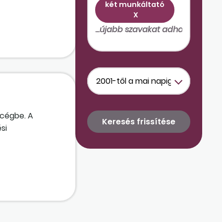
két munkáltató
X
j cégbe. A
si
 rendelkezik
alkalmazza őket
 megállapodás?