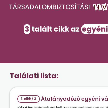
3
talált cikk az
egyéni
Találati lista:
Átalányadózó egyéni vá
1. cikk / 3
Kérdés:
Módosítani kell visszamenőlegesen az át