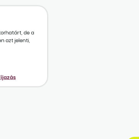
korhatárt, de a
 azt jelenti,
íjazás