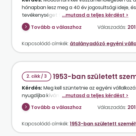
hónapban lesz meg a 40 év jogosultsági ideje, és 
tevékenységet folytató átalányadózó egyéni vál
igen, akkor hogyan befolyásolja ez a nyugdíja ö
Tovább a válaszhoz
Válaszadás:
201
– többek között – nyugdíjjárulékot is be kell még 
Kapcsolódó címkék:
átalányadózó egyéni váll
1953-ban született sze
2. cikk / 3
Kérdés:
Meg kell szüntetnie az egyéni vállalko
nyugdíjba kíván vonulni? Folytathatja a vállalkoz
Tovább a válaszhoz
Válaszadás:
201
Kapcsolódó címkék:
1953-ban született személ