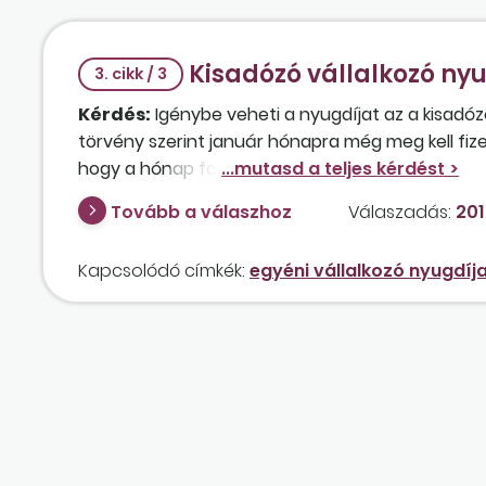
Kisadózó vállalkozó ny
3. cikk / 3
Kérdés:
Igénybe veheti a nyugdíjat az a kisadózó
törvény szerint január hónapra még meg kell fizet
hogy a hónap folyamán még biztosított lesz?
Tovább a válaszhoz
Válaszadás:
201
Kapcsolódó címkék:
egyéni vállalkozó nyugdíj