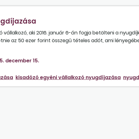
ugdíjazása
 vállalkozó, aki 2016. január 6-án fogja betölteni a nyugdíj
nie az 50 ezer forint összegű tételes adót, ami lényegében
5. december 15.
azása
kisadózó egyéni vállalkozó nyugdíjazása
nyugd