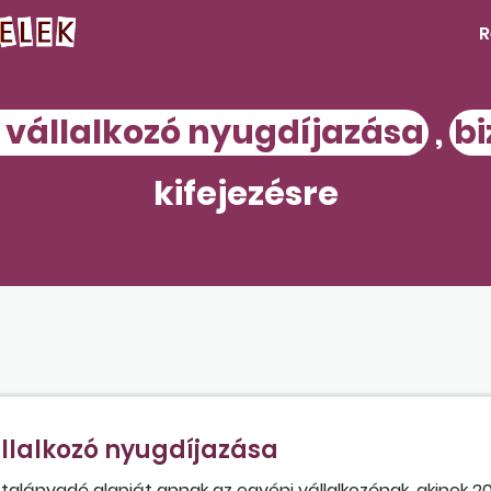
R
 vállalkozó nyugdíjazása
,
bi
kifejezésre
llalkozó nyugdíjazása
alányadó alapját annak az egyéni vállalkozónak, akinek 20