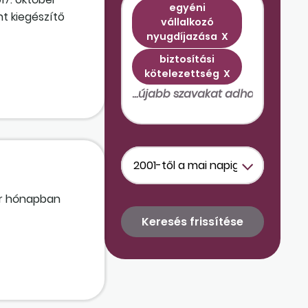
egyéni
nt kiegészítő
vállalkozó
z? Amennyiben
nyugdíjazása
X
ellenőrzés után
biztosítási
kötelezettség
X
ber hónapban
eltételekkel?