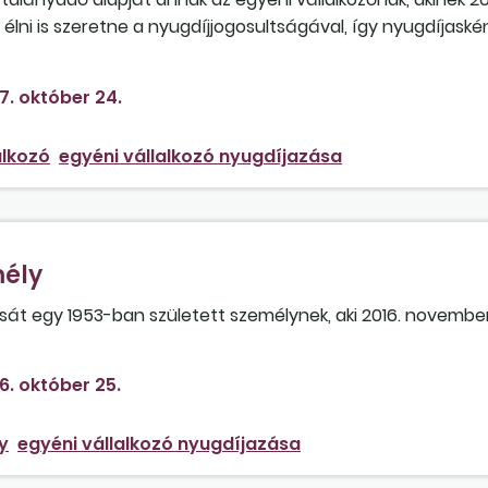
élni is szeretne a nyugdíjjogosultságával, így nyugdíjaské
lalkozóként a költséghányada 40 helyett 25 százalék les
sszegét, hiszen magasabb lesz az átalányadó alapja, és ön
7. október 24.
fizetnie?
alkozó
egyéni vállalkozó nyugdíjazása
mély
zását egy 1953-ban született személynek, aki 2016. novem
ási tevékenységet nyugdíjasként, és ha igen, akkor milyen f
6. október 25.
y
egyéni vállalkozó nyugdíjazása