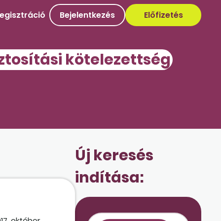
egisztráció
Bejelentkezés
Előfizetés
ztosítási kötelezettség
Új keresés
indítása:
17. október